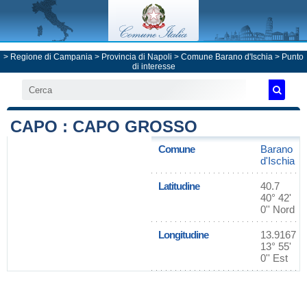
>
Regione di Campania
>
Provincia di Napoli
>
Comune Barano d'Ischia
> Punto
di interesse
CAPO : CAPO GROSSO
Comune
Barano
d'Ischia
Latitudine
40.7
40° 42'
0'' Nord
Longitudine
13.9167
13° 55'
0'' Est