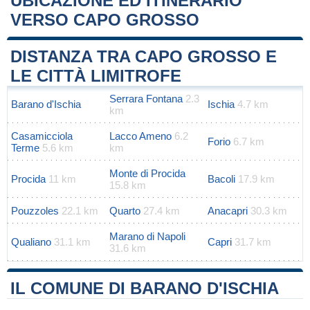
UBICAZIONE ED ITINERARIO
VERSO CAPO GROSSO
Leaflet
|
Map data ©
OpenStreetMap
contributors
+
DISTANZA TRA CAPO GROSSO E
−
LE CITTÀ LIMITROFE
Serrara Fontana
2.3
Barano d'Ischia
Ischia
4.7 km
km
Casamicciola
Lacco Ameno
6.2
Forio
6.7 km
Terme
5.6 km
km
Monte di Procida
Procida
11 km
Bacoli
17.9 km
15.8 km
Pouzzoles
22.1 km
Quarto
27.4 km
Anacapri
30.3 km
Marano di Napoli
Qualiano
31.1 km
Capri
31.7 km
31.6 km
IL COMUNE DI BARANO D'ISCHIA