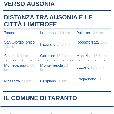
VERSO AUSONIA
Leaflet
|
Map data ©
OpenStreetMap
contributors
+
DISTANZA TRA AUSONIA E LE
−
CITTÀ LIMITROFE
Taranto
Leporano
10.9 km
Pulsano
12.4 km
San Giorgio Ionico
Roccaforzata
15.6
Faggiano
14.6 km
13.1 km
km
Statte
16.3 km
Carosino
16.3 km
Monteiasi
16.6 km
Monteparano
17.3
Montemesola
19
Lizzano
19.9 km
km
km
Fragagnano
21.2
Massafra
20 km
Crispiano
20 km
km
IL COMUNE DI TARANTO