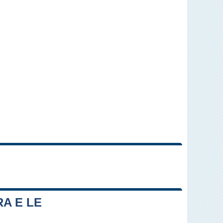
Leaflet
|
Map data ©
OpenStreetMap
contributors
A E LE