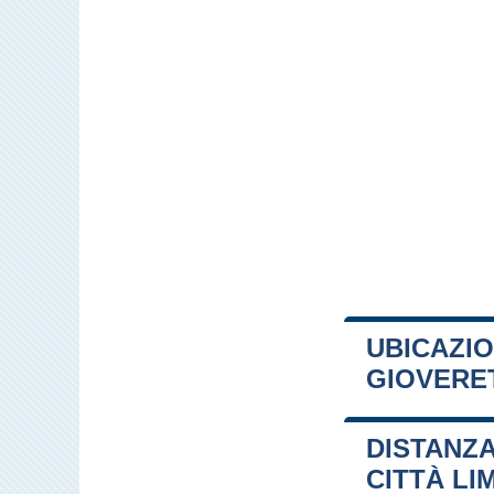
UBICAZI
GIOVERE
+
DISTANZA
−
CITTÀ LI