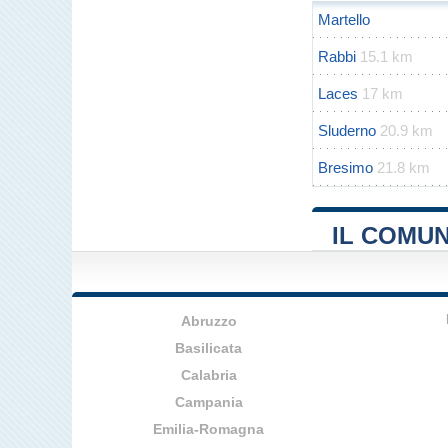
Martello
Rabbi
15.1 km
Laces
17 km
Sluderno
20.9 km
Bresimo
21.8 km
IL COMU
Abruzzo
Basilicata
Calabria
Campania
Emilia-Romagna