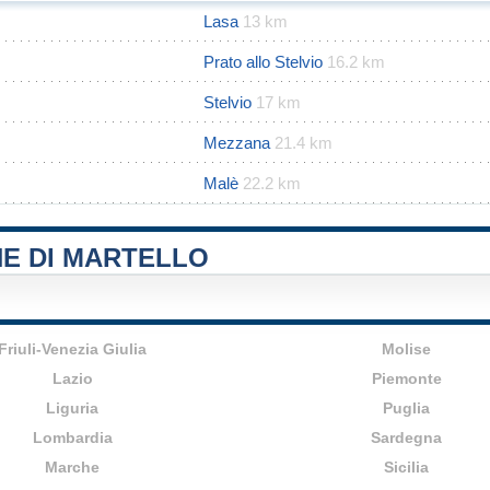
Lasa
13 km
Prato allo Stelvio
16.2 km
Stelvio
17 km
Mezzana
21.4 km
Malè
22.2 km
NE DI MARTELLO
Friuli-Venezia Giulia
Molise
Lazio
Piemonte
Liguria
Puglia
Lombardia
Sardegna
Marche
Sicilia