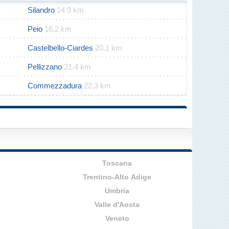
Silandro
14.9 km
Peio
16.2 km
Castelbello-Ciardes
20.1 km
Pellizzano
21.4 km
Commezzadura
22.3 km
Toscana
Trentino-Alto Adige
Umbria
Valle d'Aosta
Veneto