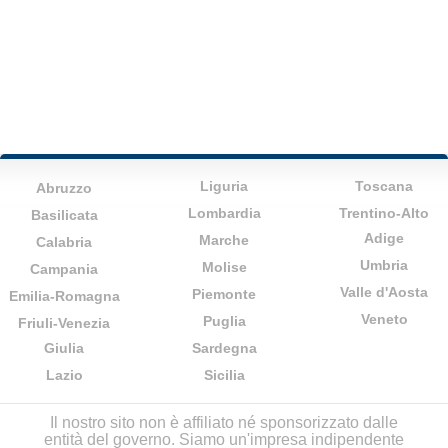
Liguria
Toscana
Abruzzo
Lombardia
Trentino-Alto
Basilicata
Adige
Marche
Calabria
Umbria
Molise
Campania
Valle d'Aosta
Piemonte
Emilia-Romagna
Veneto
Puglia
Friuli-Venezia
Giulia
Sardegna
Lazio
Sicilia
Il nostro sito non è affiliato né sponsorizzato dalle
entità del governo. Siamo un'impresa indipendente