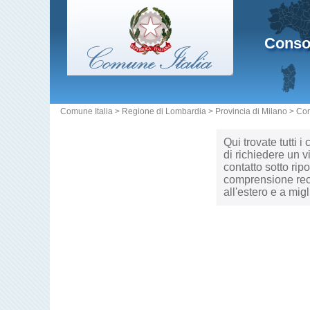
Consol
Comune Italia
>
Regione di Lombardia
>
Provincia di Milano
>
Co
Qui trovate tutti i
di richiedere un v
contatto sotto ri
comprensione reci
all'estero e a mig