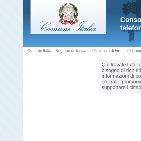
Consol
telefo
Comune Italia
>
Regione di Toscana
>
Provincia di Firenze
>
Comu
Qui trovate tutti i
bisogno di richied
informazioni di c
cruciale, promuov
supportare i citta