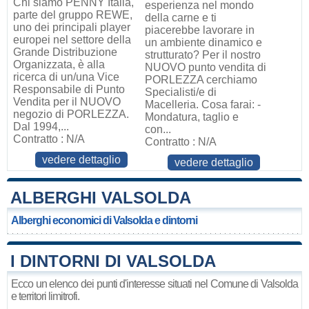
Chi siamo PENNY Italia,
esperienza nel mondo
parte del gruppo REWE,
della carne e ti
uno dei principali player
piacerebbe lavorare in
europei nel settore della
un ambiente dinamico e
Grande Distribuzione
strutturato? Per il nostro
Organizzata, è alla
NUOVO punto vendita di
ricerca di un/una Vice
PORLEZZA cerchiamo
Responsabile di Punto
Specialisti/e di
Vendita per il NUOVO
Macelleria. Cosa farai: -
negozio di PORLEZZA.
Mondatura, taglio e
Dal 1994,...
con...
Contratto : N/A
Contratto : N/A
vedere dettaglio
vedere dettaglio
ALBERGHI VALSOLDA
Alberghi economici di Valsolda e dintorni
I DINTORNI DI VALSOLDA
Ecco un elenco dei punti d'interesse situati nel Comune di Valsolda
e territori limitrofi.