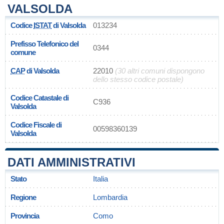
VALSOLDA
Codice
ISTAT
di Valsolda
013234
Prefisso Telefonico del
0344
comune
CAP
di Valsolda
22010
(30 altri comuni dispongono
dello stesso codice postale)
Codice Catastale di
C936
Valsolda
Codice Fiscale di
00598360139
Valsolda
DATI AMMINISTRATIVI
Stato
Italia
Regione
Lombardia
Provincia
Como