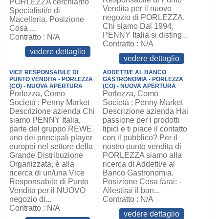
PORLEZZA cerchiamo
Vendita per il nuovo
Specialisti/e di
negozio di PORLEZZA.
Macelleria. Posizione
Chi siamo Dal 1994,
Cosa ...
PENNY Italia si disting...
Contratto : N/A
Contratto : N/A
vedere dettaglio
vedere dettaglio
VICE RESPONSABILE DI
ADDETTI/E AL BANCO
PUNTO VENDITA - PORLEZZA
GASTRONOMIA - PORLEZZA
(CO) - NUOVA APERTURA
(CO) - NUOVA APERTURA
Porlezza, Como
Porlezza, Como
Società : Penny Market
Società : Penny Market
Descrizione azienda Chi
Descrizione azienda Hai
siamo PENNY Italia,
passione per i prodotti
parte del gruppo REWE,
tipici e ti piace il contatto
uno dei principali player
con il pubblico? Per il
europei nel settore della
nostro punto vendita di
Grande Distribuzione
PORLEZZA siamo alla
Organizzata, è alla
ricerca di Addetti/e al
ricerca di un/una Vice
Banco Gastronomia.
Responsabile di Punto
Posizione Cosa farai: -
Vendita per il NUOVO
Allestirai il ban...
negozio di...
Contratto : N/A
Contratto : N/A
vedere dettaglio