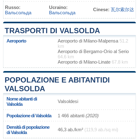
Russo:
Ucraino:
Cinese:
瓦尔索尔达
Вальсольда
Вальсольда
TRASPORTI DI VALSOLDA
Aeroporto
Aeroporto di Milano-Malpensa
51.2
km
Aeroporto di Bergamo-Orio al Serio
64.6 km
Aeroporto di Milano-Linate
67.8 km
POPOLAZIONE E ABITANTIDI
VALSOLDA
Nome abitanti di
Valsoldesi
Valsolda
Popolazione di Valsolda
1 466 abitanti
(2020)
Densità di popolazione
46,3 ab./km²
(119,9 ab./sq mi)
di Valsolda