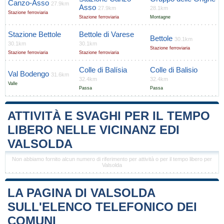
Canzo-Asso
27.9km
Asso
27.9km
28.1km
Stazione ferroviaria
Stazione ferroviaria
Montagne
Stazione Bettole
Bettole di Varese
Bettole
30.1km
30.1km
30.1km
Stazione ferroviaria
Stazione ferroviaria
Stazione ferroviaria
Colle di Balísia
Colle di Balisio
Val Bodengo
31.6km
32.4km
32.4km
Valle
Passa
Passa
ATTIVITÀ E SVAGHI PER IL TEMPO
LIBERO NELLE VICINANZ EDI
VALSOLDA
Non abbiamo fornito alcun numero di riferimento per attività o per il tempo libero per
Valsolda
LA PAGINA DI VALSOLDA
SULL'ELENCO TELEFONICO DEI
COMUNI