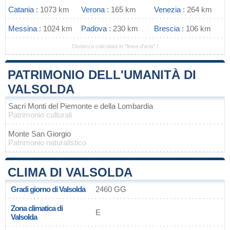
Catania
: 1073 km
Verona
: 165 km
Venezia
: 264 km
Messina
: 1024 km
Padova
: 230 km
Brescia
: 106 km
Distanza calcolata in "linea d'aria" !
PATRIMONIO DELL'UMANITÀ DI
VALSOLDA
Sacri Monti del Piemonte e della Lombardia
Patrimonio culturali
Monte San Giorgio
Patrimonio naturalistico
CLIMA DI VALSOLDA
Gradi giorno di Valsolda
2460 GG
Zona climatica di
E
Valsolda