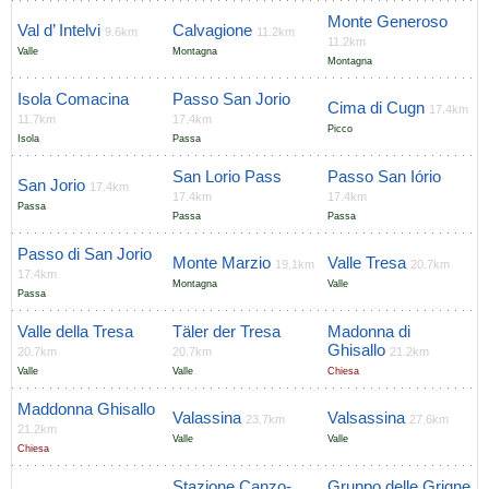
Monte Generoso
Val d’ Intelvi
Calvagione
9.6km
11.2km
11.2km
Valle
Montagna
Montagna
Isola Comacina
Passo San Jorio
Cima di Cugn
17.4km
11.7km
17.4km
Picco
Isola
Passa
San Lorio Pass
Passo San Iório
San Jorio
17.4km
17.4km
17.4km
Passa
Passa
Passa
Passo di San Jorio
Monte Marzio
Valle Tresa
19.1km
20.7km
17.4km
Montagna
Valle
Passa
Valle della Tresa
Täler der Tresa
Madonna di
Ghisallo
20.7km
20.7km
21.2km
Valle
Valle
Chiesa
Maddonna Ghisallo
Valassina
Valsassina
23.7km
27.6km
21.2km
Valle
Valle
Chiesa
Stazione Canzo-
Gruppo delle Grigne