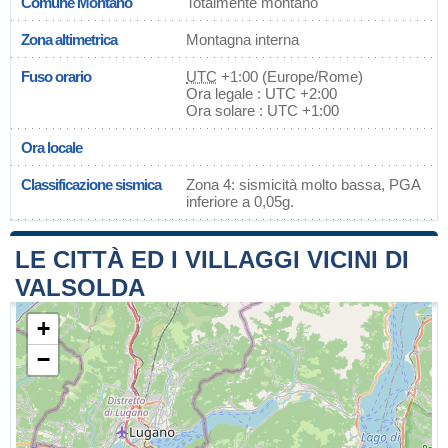
Comune Montano
Totalmente montano
Zona altimetrica
Montagna interna
Fuso orario
UTC
+1:00 (Europe/Rome)
Ora legale : UTC +2:00
Ora solare : UTC +1:00
Ora locale
Classificazione sismica
Zona 4: sismicità molto bassa, PGA
inferiore a 0,05g.
LE CITTÀ ED I VILLAGGI VICINI DI
VALSOLDA
+
−