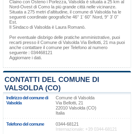
Claino con Osteno
i
Porlezza
, Valsolda è situata a 25 km al
Nord-Ovest di
Como
la più grande città nelle vicinanze.
Situata a 275 metri d'altitudine, il comune di Valsolda ha le
seguenti coordinate geografiche 46° 1' 60'' Nord, 9° 3' 0''
Est.
Il Sindaco di Valsolda è Laura Romanò.
Per eventuale disbrigo delle pratiche amministrative, puoi
recarti presso il Comune di Valsolda Via Bellotti, 21 ma puoi
anche contattare il comune per Telefono al numero
seguente : 034468121
Aggiornare i dati
.
CONTATTI DEL COMUNE DI
VALSOLDA (CO)
Indirizzo del comune di
Comune di Valsolda
Valsolda
Via Bellotti, 21
22010 Valsolda (CO)
Italia
Telefono del comune
0344-68121
Internazionale: +39 0344-68121