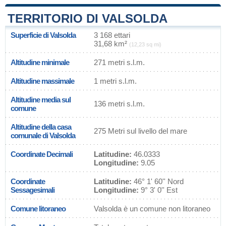
TERRITORIO DI VALSOLDA
Superficie di Valsolda
3 168 ettari
31,68 km²
(12,23 sq mi)
Altitudine minimale
271 metri s.l.m.
Altitudine massimale
1 metri s.l.m.
Altitudine media sul
136 metri s.l.m.
comune
Altitudine della casa
275 Metri sul livello del mare
comunale di Valsolda
Coordinate Decimali
Latitudine:
46.0333
Longitudine:
9.05
Coordinate
Latitudine:
46° 1' 60'' Nord
Sessagesimali
Longitudine:
9° 3' 0'' Est
Comune litoraneo
Valsolda è un comune non litoraneo