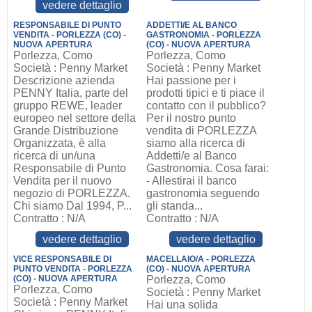
vedere dettaglio
RESPONSABILE DI PUNTO
ADDETTI/E AL BANCO
VENDITA - PORLEZZA (CO) -
GASTRONOMIA - PORLEZZA
NUOVA APERTURA
(CO) - NUOVA APERTURA
Porlezza, Como
Porlezza, Como
Società : Penny Market
Società : Penny Market
Descrizione azienda
Hai passione per i
PENNY Italia, parte del
prodotti tipici e ti piace il
gruppo REWE, leader
contatto con il pubblico?
europeo nel settore della
Per il nostro punto
Grande Distribuzione
vendita di PORLEZZA
Organizzata, è alla
siamo alla ricerca di
ricerca di un/una
Addetti/e al Banco
Responsabile di Punto
Gastronomia. Cosa farai:
Vendita per il nuovo
- Allestirai il banco
negozio di PORLEZZA.
gastronomia seguendo
Chi siamo Dal 1994, P...
gli standa...
Contratto : N/A
Contratto : N/A
vedere dettaglio
vedere dettaglio
VICE RESPONSABILE DI
MACELLAIO/A - PORLEZZA
PUNTO VENDITA - PORLEZZA
(CO) - NUOVA APERTURA
(CO) - NUOVA APERTURA
Porlezza, Como
Porlezza, Como
Società : Penny Market
Società : Penny Market
Hai una solida