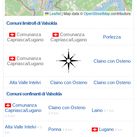
Leaflet
|
Map data ©
OpenStreetMap
contributors
Comuni limitrofi di Valsolda
Comunanza
Comunanza
Porlezza
Capriasca/Lugano
Capriasca/Lugano
Comunanza
Claino con Osteno
Capriasca/Lugano
Alta Valle Intelvi
Claino con Osteno
Claino con Osteno
Comuni confinanti di Valsolda
Comunanza
Claino con Osteno
Capriasca/Lugano
Laino
4.7 km
2.9 km
2.5 km
Alta Valle Intelvi
4.9
Ponna
Lugano
4.9 km
6 km
km