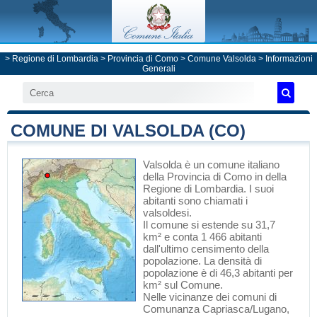
>
Regione di Lombardia
>
Provincia di Como
>
Comune Valsolda
> Informazioni
Generali
COMUNE DI VALSOLDA (CO)
Valsolda
è un comune italiano
della Provincia di Como
in
della
Regione di Lombardia
. I suoi
abitanti sono chiamati i
valsoldesi.
Il comune si estende su 31,7
km² e conta 1 466 abitanti
dall'ultimo censimento della
popolazione. La densità di
popolazione è di 46,3 abitanti per
km² sul Comune.
Nelle vicinanze dei comuni di
Comunanza Capriasca/Lugano,