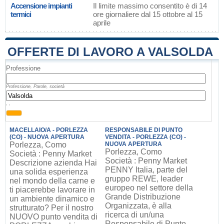
Accensione impianti
Il limite massimo consentito è di 14
termici
ore giornaliere dal 15 ottobre al 15
aprile
OFFERTE DI LAVORO A VALSOLDA
Professione
Professione, Parole, società
, ,
MACELLAIO/A - PORLEZZA
RESPONSABILE DI PUNTO
(CO) - NUOVA APERTURA
VENDITA - PORLEZZA (CO) -
Porlezza, Como
NUOVA APERTURA
Porlezza, Como
Società : Penny Market
Società : Penny Market
Descrizione azienda Hai
PENNY Italia, parte del
una solida esperienza
gruppo REWE, leader
nel mondo della carne e
europeo nel settore della
ti piacerebbe lavorare in
Grande Distribuzione
un ambiente dinamico e
Organizzata, è alla
strutturato? Per il nostro
ricerca di un/una
NUOVO punto vendita di
Responsabile di Punto