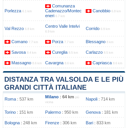
Comunanza
Porlezza
Cadenazzo/Montec
Canobbio
6.1 km
6.8 km
eneri
6.7 km
Centro Valle Intelvi
Val Rezzo
Corrido
6.8 km
6.9 km
6.9 km
Comano
Porza
Blessagno
7.7 km
7.7 km
8 km
Savosa
Cureglia
Carlazzo
8.4 km
8.5 km
8.5 km
Massagno
Cavargna
Capriasca
8.6 km
8.6 km
8.6 km
DISTANZA TRA VALSOLDA E LE PIÙ
GRANDI CITTÀ ITALIANE
Milano
: 64 km
più
Roma
: 537 km
Napoli
: 714 km
vicina
Torino
: 151 km
Palermo
: 950 km
Genova
: 181 km
Bologna
: 248 km
Firenze
: 306 km
Bari
: 833 km