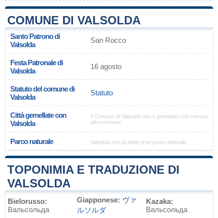
COMUNE DI VALSOLDA
Santo Patrono di
San Rocco
Valsolda
Festa Patronale di
16 agosto
Valsolda
Statuto del comune di
Statuto
Valsolda
Città gemellate con
Il Comune di Valsolda non è gemellato con nessun
Valsolda
altro comune.
Parco naturale
Valsolda non fa parte d'un parco naturale
TOPONIMIA E TRADUZIONE DI
VALSOLDA
Giapponese:
ヴァ
Bielorusso:
Kazaka:
Вальсольда
Вальсольда
ルソルダ