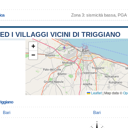
ica
Zona 3: sismicità bassa, PGA f
ED I VILLAGGI VICINI DI TRIGGIANO
+
−
Leaflet
|
Map data ©
Op
riggiano
Bari
Bari