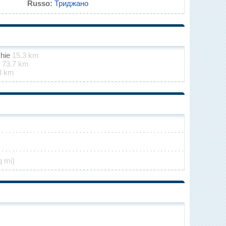
Russo:
Триджано
chie
15.3 km
e
73.7 km
8 km
q mi)