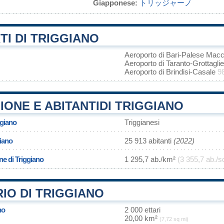
Giapponese:
トリッジャーノ
I DI TRIGGIANO
Aeroporto di Bari-Palese Mac
Aeroporto di Taranto-Grottagli
Aeroporto di Brindisi-Casale
9
ONE E ABITANTIDI TRIGGIANO
ggiano
Triggianesi
iano
25 913 abitanti
(2022)
ne di Triggiano
1 295,7 ab./km²
(3 355,7 ab./s
IO DI TRIGGIANO
no
2 000 ettari
20,00 km²
(7,72 sq mi)