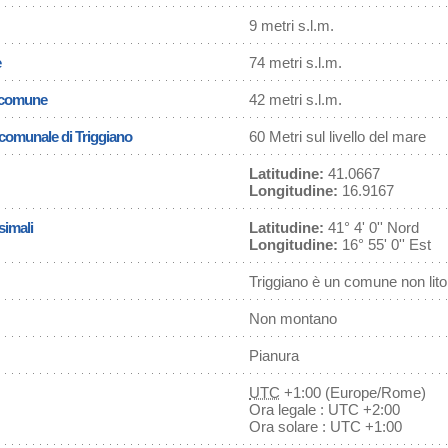
9 metri s.l.m.
e
74 metri s.l.m.
l comune
42 metri s.l.m.
a comunale di Triggiano
60 Metri sul livello del mare
Latitudine:
41.0667
Longitudine:
16.9167
simali
Latitudine:
41° 4' 0'' Nord
Longitudine:
16° 55' 0'' Est
Triggiano è un comune non lit
Non montano
Pianura
UTC
+1:00 (Europe/Rome)
Ora legale : UTC +2:00
Ora solare : UTC +1:00