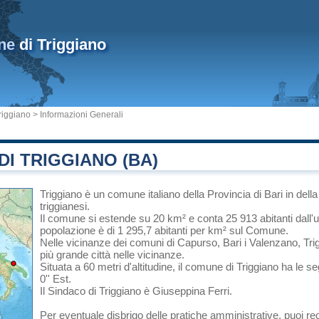
ne
di Triggiano
iggiano
> Informazioni Generali
I TRIGGIANO (BA)
Triggiano
è un comune italiano
della Provincia di Bari
in
della
triggianesi.
Il comune si estende su 20 km² e conta 25 913 abitanti dall'
popolazione è di 1 295,7 abitanti per km² sul Comune.
Nelle vicinanze dei comuni di
Capurso
,
Bari
i
Valenzano
, Tr
più grande città nelle vicinanze.
Situata a 60 metri d'altitudine, il comune di Triggiano ha le s
0'' Est.
Il Sindaco di Triggiano è Giuseppina Ferri.
Per eventuale disbrigo delle pratiche amministrative, puoi re