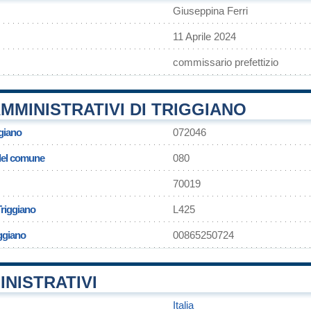
Giuseppina Ferri
11 Aprile 2024
commissario prefettizio
MMINISTRATIVI DI TRIGGIANO
ggiano
072046
 del comune
080
70019
Triggiano
L425
iggiano
00865250724
INISTRATIVI
Italia