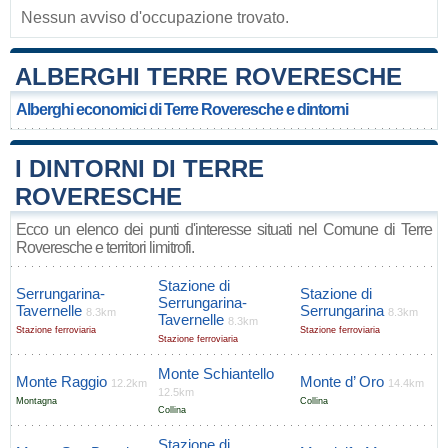
Nessun avviso d'occupazione trovato.
ALBERGHI TERRE ROVERESCHE
Alberghi economici di Terre Roveresche e dintorni
I DINTORNI DI TERRE
ROVERESCHE
Ecco un elenco dei punti d'interesse situati nel Comune di Terre
Roveresche e territori limitrofi.
Stazione di
Serrungarina-
Stazione di
Serrungarina-
Tavernelle
Serrungarina
8.3km
8.3km
Tavernelle
8.3km
Stazione ferroviaria
Stazione ferroviaria
Stazione ferroviaria
Monte Schiantello
Monte Raggio
Monte d’ Oro
12.2km
14.4km
12.5km
Montagna
Collina
Collina
Stazione di