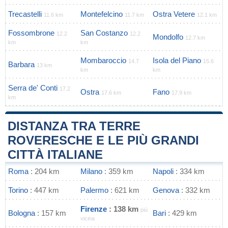
Trecastelli
Montefelcino
Ostra Vetere
11.6 km
11.7 km
12.1 km
Fossombrone
San Costanzo
12.2
12.2
Mondolfo
12.7 km
km
km
Mombaroccio
Isola del Piano
14.7
15.6
Barbara
13 km
km
km
Serra de' Conti
17.2
Ostra
Fano
17.6 km
17.9 km
km
DISTANZA TRA TERRE
ROVERESCHE E LE PIÙ GRANDI
CITTÀ ITALIANE
Roma
: 204 km
Milano
: 359 km
Napoli
: 334 km
Torino
: 447 km
Palermo
: 621 km
Genova
: 332 km
Firenze
: 138 km
più
Bologna
: 157 km
Bari
: 429 km
vicina