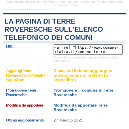
Non abbiamo fornito alcun numero di riferimento per attività o per il tempo libero per
Terre Roveresche
LA PAGINA DI TERRE
ROVERESCHE SULL'ELENCO
TELEFONICO DEI COMUNI
URL
Puoi collegarti a questa pagina attraverso il rigo
sottostante.
Aggiungi Terre
Clicca sul link per aggiungere
Roveresche a Preferiti /
questa pagina ai preferiti (o
segnalibro
segnalibro)
Promuovere Terre
Promuovere il comune di Terre
Roveresche
Roveresche
Modifica da apportare
Modifica da apportare Terre
Roveresche
Ultimo aggiornamento
27 Maggio 2025