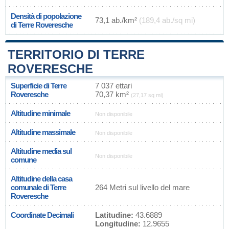
Densità di popolazione
73,1 ab./km²
(189,4 ab./sq mi)
di Terre Roveresche
TERRITORIO DI TERRE
ROVERESCHE
Superficie di Terre
7 037 ettari
Roveresche
70,37 km²
(27,17 sq mi)
Altitudine minimale
Non disponibile
Altitudine massimale
Non disponibile
Altitudine media sul
Non disponibile
comune
Altitudine della casa
comunale di Terre
264 Metri sul livello del mare
Roveresche
Coordinate Decimali
Latitudine:
43.6889
Longitudine:
12.9655