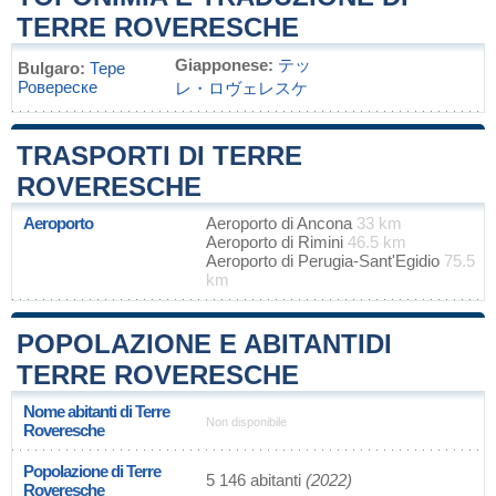
TERRE ROVERESCHE
Giapponese:
テッ
Bulgaro:
Тере
Ровереске
レ・ロヴェレスケ
TRASPORTI DI TERRE
ROVERESCHE
Aeroporto
Aeroporto di Ancona
33 km
Aeroporto di Rimini
46.5 km
Aeroporto di Perugia-Sant'Egidio
75.5
km
POPOLAZIONE E ABITANTIDI
TERRE ROVERESCHE
Nome abitanti di Terre
Non disponibile
Roveresche
Popolazione di Terre
5 146 abitanti
(2022)
Roveresche