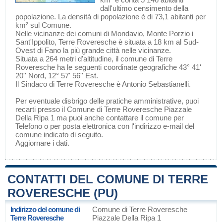
dall'ultimo censimento della
popolazione. La densità di popolazione è di 73,1 abitanti per
km² sul Comune.
Nelle vicinanze dei comuni di
Mondavio
,
Monte Porzio
i
Sant'Ippolito
, Terre Roveresche è situata a 18 km al Sud-
Ovest di
Fano
la più grande città nelle vicinanze.
Situata a 264 metri d'altitudine, il comune di Terre
Roveresche ha le seguenti coordinate geografiche 43° 41'
20'' Nord, 12° 57' 56'' Est.
Il Sindaco di Terre Roveresche è Antonio Sebastianelli.
Per eventuale disbrigo delle pratiche amministrative, puoi
recarti presso il Comune di Terre Roveresche Piazzale
Della Ripa 1 ma puoi anche contattare il comune per
Telefono o per posta elettronica con l'indirizzo e-mail del
comune indicato di seguito.
Aggiornare i dati
.
CONTATTI DEL COMUNE DI TERRE
ROVERESCHE (PU)
Indirizzo del comune di
Comune di Terre Roveresche
Terre Roveresche
Piazzale Della Ripa 1