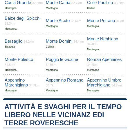
Casia Grande
Monte Catria
Colle Pacifico
32.5km
32.7km
33.2km
Montagna
Montagna
Collina
Balze degli Spicchi
Monte Acuto
Monte Petrano
33.6km
34km
33.3km
Montagna
Montagna
Montagna
Monte Nebbiano
Bersaglio
Monte Domini
34.2km
34.4km
34.4km
Spiaggia
Collina
Montagna
Monte Polesco
Poggio le Guaine
Roman Apennines
34.5km
34.5km
34.7km
Montagna
Montagna
Montagne
Appennino
Appennino Romano
Appennino Umbro
Marchigiano
Marchigiano
34.7km
34.7km
34.7km
Montagne
Montagne
Montagne
ATTIVITÀ E SVAGHI PER IL TEMPO
LIBERO NELLE VICINANZ EDI
TERRE ROVERESCHE