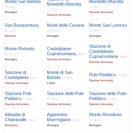
Monte San Bartolo
Mondolfo-Marotta
Mondolfo-Marotta
15.9km
17.2km
17.2km
Montagna
Stazione ferroviaria
Stazione ferroviaria
San Bonaventura
Monti della Cesana
Monte San Lorenzo
20.1km
20.3km
21.2km
Missione
Montagne
Montagna
Stazione di
Monte Rotondo
Castelplanio-
Castelplanio-
Cupramontana
23.6km
26km
Cupramontana
26km
Montagna
Stazione ferroviaria
Stazione ferroviaria
Stazione di
Monte di San
Pole-Piobbico
27.9km
Castelplánio
Bartolo
26km
26.2km
Stazione ferroviaria
Stazione ferroviaria
Collina
Stazione Pole
Stazione delle Pole
Stazione delle Pole-
Piabbico
Piobbico
27.9km
27.9km
27.9km
Stazione ferroviaria
Stazione ferroviaria
Stazione ferroviaria
Abbadia di
Appennino
Monte Revellone
Chiaravalle
Marchigiano
30km
30.6km
32.3km
Monastero
Montagne
Montagna