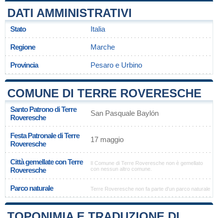
DATI AMMINISTRATIVI
Stato
Italia
Regione
Marche
Provincia
Pesaro e Urbino
COMUNE DI TERRE ROVERESCHE
Santo Patrono di Terre
San Pasquale Baylón
Roveresche
Festa Patronale di Terre
17 maggio
Roveresche
Città gemellate con Terre
Il Comune di Terre Roveresche non è gemellato
Roveresche
con nessun altro comune.
Parco naturale
Terre Roveresche non fa parte d'un parco naturale
TOPONIMIA E TRADUZIONE DI