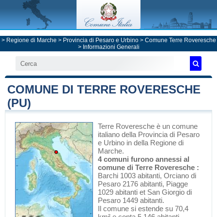
>
Regione di Marche
>
Provincia di Pesaro e Urbino
>
Comune Terre Roveresche
> Informazioni Generali
COMUNE DI TERRE ROVERESCHE
(PU)
Terre Roveresche
è un comune
italiano
della Provincia di Pesaro
e Urbino
in
della Regione di
Marche
.
4 comuni furono annessi al
comune di Terre Roveresche :
Barchi 1003 abitanti, Orciano di
Pesaro 2176 abitanti, Piagge
1029 abitanti et San Giorgio di
Pesaro 1449 abitanti.
Il comune si estende su 70,4
km² e conta 5 146 abitanti