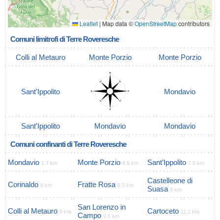
Leaflet
|
Map data ©
OpenStreetMap
contributors
Comuni limitrofi di Terre Roveresche
Colli al Metauro
Monte Porzio
Monte Porzio
Sant'Ippolito
Mondavio
Sant'Ippolito
Mondavio
Mondavio
Comuni confinanti di Terre Roveresche
Mondavio
Monte Porzio
Sant'Ippolito
1.7 km
6.5 km
7.5 km
Castelleone di
Corinaldo
Fratte Rosa
8 km
8.3 km
Suasa
9 km
San Lorenzo in
Colli al Metauro
Cartoceto
9 km
11.1 km
Campo
9.5 km