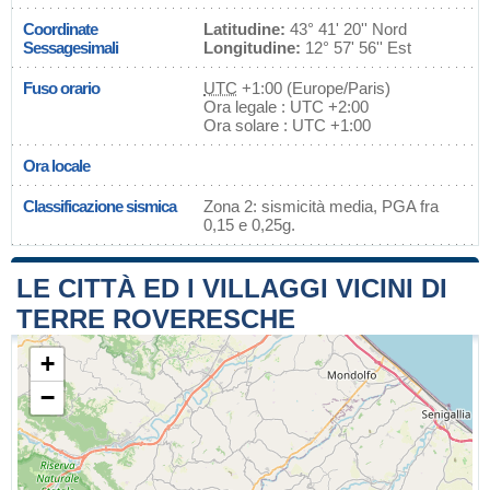
Coordinate
Latitudine:
43° 41' 20'' Nord
Sessagesimali
Longitudine:
12° 57' 56'' Est
Fuso orario
UTC
+1:00 (Europe/Paris)
Ora legale : UTC +2:00
Ora solare : UTC +1:00
Ora locale
Classificazione sismica
Zona 2: sismicità media, PGA fra
0,15 e 0,25g.
LE CITTÀ ED I VILLAGGI VICINI DI
TERRE ROVERESCHE
+
−