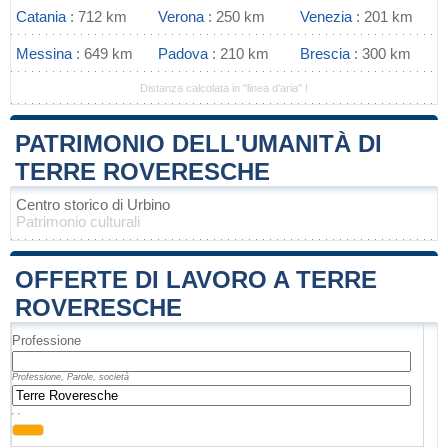
Catania
: 712 km
Verona
: 250 km
Venezia
: 201 km
Messina
: 649 km
Padova
: 210 km
Brescia
: 300 km
Distanza calcolata in "linea d'aria" !
PATRIMONIO DELL'UMANITÀ DI
TERRE ROVERESCHE
Centro storico di Urbino
Patrimonio culturali
OFFERTE DI LAVORO A TERRE
ROVERESCHE
Professione
Professione, Parole, società
, ,