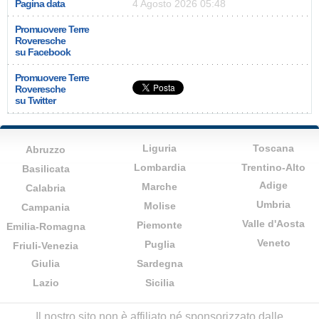
Pagina data
4 Agosto 2026 05:48
Promuovere Terre
Roveresche
su Facebook
Promuovere Terre
Roveresche
su Twitter
Liguria
Toscana
Abruzzo
Lombardia
Trentino-Alto
Basilicata
Adige
Marche
Calabria
Umbria
Molise
Campania
Valle d'Aosta
Piemonte
Emilia-Romagna
Veneto
Puglia
Friuli-Venezia
Giulia
Sardegna
Lazio
Sicilia
Il nostro sito non è affiliato né sponsorizzato dalle