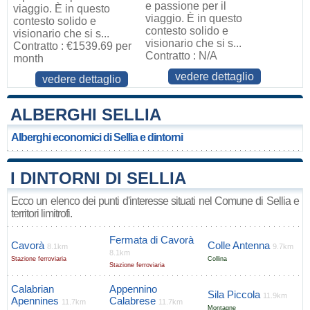
e passione per il
viaggio. È in questo
viaggio. È in questo
contesto solido e
contesto solido e
visionario che si s...
visionario che si s...
Contratto : €1539.69 per
Contratto : N/A
month
vedere dettaglio
vedere dettaglio
ALBERGHI SELLIA
Alberghi economici di Sellia e dintorni
I DINTORNI DI SELLIA
Ecco un elenco dei punti d'interesse situati nel Comune di Sellia e
territori limitrofi.
Fermata di Cavorà
Cavorà
Colle Antenna
8.1km
9.7km
8.1km
Stazione ferroviaria
Collina
Stazione ferroviaria
Calabrian
Appennino
Sila Piccola
11.9km
Apennines
Calabrese
11.7km
11.7km
Montagne