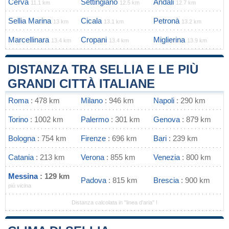
Cerva
Settingiano
Andali
11.1 km
12.5 km
12.7 km
Sellia Marina
Cicala
Petronà
13 km
13.1 km
13.2 km
Marcellinara
Cropani
Miglierina
13.4 km
13.4 km
13.9 km
DISTANZA TRA SELLIA E LE PIÙ
GRANDI CITTÀ ITALIANE
Roma
: 478 km
Milano
: 946 km
Napoli
: 290 km
Torino
: 1002 km
Palermo
: 301 km
Genova
: 879 km
Bologna
: 754 km
Firenze
: 696 km
Bari
: 239 km
Catania
: 213 km
Verona
: 855 km
Venezia
: 800 km
Messina
: 129 km
Padova
: 815 km
Brescia
: 900 km
più vicina
Distanza calcolata in "linea d'aria" !