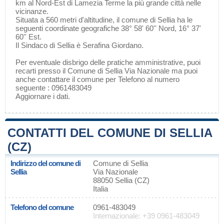
km al Nord-Est di
Lamezia Terme
la più grande città nelle
vicinanze.
Situata a 560 metri d'altitudine, il comune di Sellia ha le
seguenti coordinate geografiche 38° 58' 60'' Nord, 16° 37'
60'' Est.
Il Sindaco di Sellia è Serafina Giordano.
Per eventuale disbrigo delle pratiche amministrative, puoi
recarti presso il Comune di Sellia Via Nazionale ma puoi
anche contattare il comune per Telefono al numero
seguente : 0961483049
Aggiornare i dati
.
CONTATTI DEL COMUNE DI SELLIA
(CZ)
Indirizzo del comune di
Comune di Sellia
Sellia
Via Nazionale
88050 Sellia (CZ)
Italia
Telefono del comune
0961-483049
Internazionale: +39 0961-483049