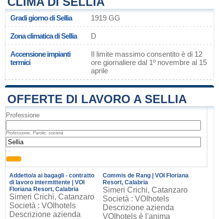
CLIMA DI SELLIA
Gradi giorno di Sellia
1919 GG
Zona climatica di Sellia
D
Accensione impianti
Il limite massimo consentito è di 12
termici
ore giornaliere dal 1º novembre al 15
aprile
OFFERTE DI LAVORO A SELLIA
Professione
Professione, Parole, società
, ,
Addetto/a ai bagagli - contratto
Commis de Rang | VOI Floriana
di lavoro intermittente | VOI
Resort, Calabria
Floriana Resort, Calabria
Simeri Crichi, Catanzaro
Simeri Crichi, Catanzaro
Società : VOIhotels
Società : VOIhotels
Descrizione azienda
Descrizione azienda
VOIhotels è l'anima