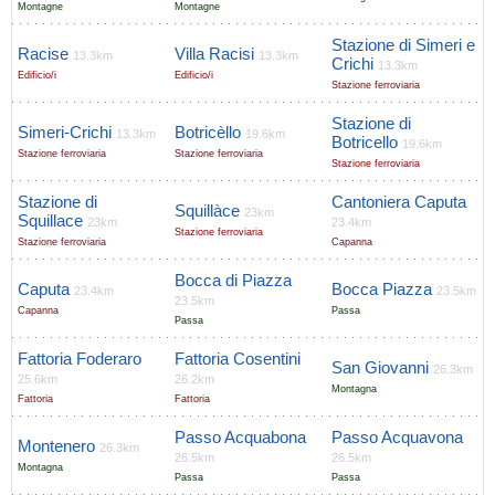
Montagne
Montagne
Stazione di Simeri e
Racise
Villa Racisi
13.3km
13.3km
Crichi
13.3km
Edificio/i
Edificio/i
Stazione ferroviaria
Stazione di
Simeri-Crichi
Botricèllo
13.3km
19.6km
Botricello
19.6km
Stazione ferroviaria
Stazione ferroviaria
Stazione ferroviaria
Stazione di
Cantoniera Caputa
Squillàce
23km
Squillace
23km
23.4km
Stazione ferroviaria
Stazione ferroviaria
Capanna
Bocca di Piazza
Caputa
Bocca Piazza
23.4km
23.5km
23.5km
Capanna
Passa
Passa
Fattoria Foderaro
Fattoria Cosentini
San Giovanni
26.3km
25.6km
26.2km
Montagna
Fattoria
Fattoria
Passo Acquabona
Passo Acquavona
Montenero
26.3km
26.5km
26.5km
Montagna
Passa
Passa