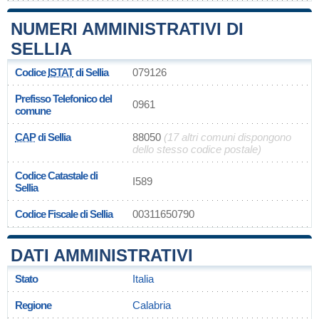
NUMERI AMMINISTRATIVI DI
SELLIA
Codice
ISTAT
di Sellia
079126
Prefisso Telefonico del
0961
comune
CAP
di Sellia
88050
(17 altri comuni dispongono
dello stesso codice postale)
Codice Catastale di
I589
Sellia
Codice Fiscale di Sellia
00311650790
DATI AMMINISTRATIVI
Stato
Italia
Regione
Calabria