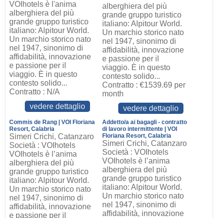
VOIhotels è l'anima
alberghiera del più
alberghiera del più
grande gruppo turistico
grande gruppo turistico
italiano: Alpitour World.
italiano: Alpitour World.
Un marchio storico nato
Un marchio storico nato
nel 1947, sinonimo di
nel 1947, sinonimo di
affidabilità, innovazione
affidabilità, innovazione
e passione per il
e passione per il
viaggio. È in questo
viaggio. È in questo
contesto solido...
contesto solido...
Contratto : €1539.69 per
Contratto : N/A
month
vedere dettaglio
vedere dettaglio
Commis de Rang | VOI Floriana
Addetto/a ai bagagli - contratto
Resort, Calabria
di lavoro intermittente | VOI
Simeri Crichi, Catanzaro
Floriana Resort, Calabria
Simeri Crichi, Catanzaro
Società : VOIhotels
Società : VOIhotels
VOIhotels è l’anima
VOIhotels è l’anima
alberghiera del più
alberghiera del più
grande gruppo turistico
grande gruppo turistico
italiano: Alpitour World.
italiano: Alpitour World.
Un marchio storico nato
Un marchio storico nato
nel 1947, sinonimo di
nel 1947, sinonimo di
affidabilità, innovazione
affidabilità, innovazione
e passione per il