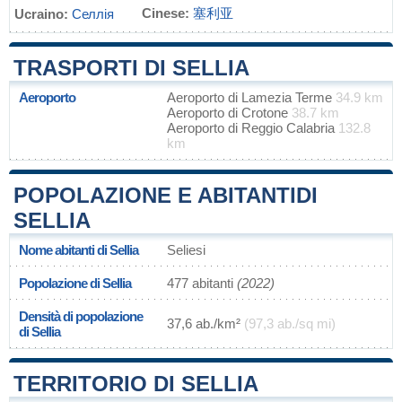
Cinese:
塞利亚
Ucraino:
Селлія
TRASPORTI DI SELLIA
Aeroporto
Aeroporto di Lamezia Terme
34.9 km
Aeroporto di Crotone
38.7 km
Aeroporto di Reggio Calabria
132.8
km
POPOLAZIONE E ABITANTIDI
SELLIA
Nome abitanti di Sellia
Seliesi
Popolazione di Sellia
477 abitanti
(2022)
Densità di popolazione
37,6 ab./km²
(97,3 ab./sq mi)
di Sellia
TERRITORIO DI SELLIA