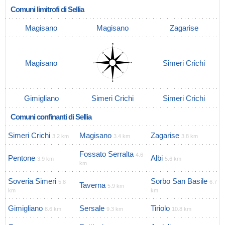
Comuni limitrofi di Sellia
Magisano
Magisano
Zagarise
Magisano
Simeri Crichi
Gimigliano
Simeri Crichi
Simeri Crichi
Comuni confinanti di Sellia
Simeri Crichi
Magisano
Zagarise
3.2 km
3.4 km
3.8 km
Fossato Serralta
4.6
Pentone
Albi
3.9 km
5.6 km
km
Soveria Simeri
Sorbo San Basile
5.8
6.7
Taverna
5.9 km
km
km
Gimigliano
Sersale
Tiriolo
8.6 km
9.3 km
10.8 km