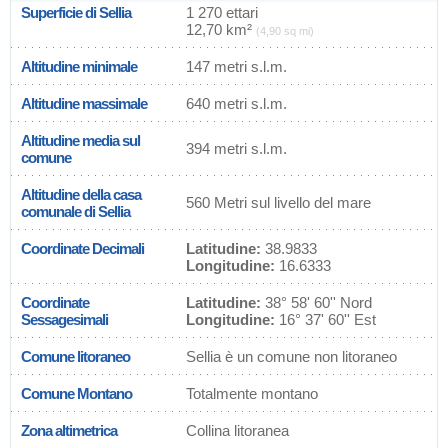
Superficie di Sellia
1 270 ettari
12,70 km²
(4,90 sq mi)
Altitudine minimale
147 metri s.l.m.
Altitudine massimale
640 metri s.l.m.
Altitudine media sul
394 metri s.l.m.
comune
Altitudine della casa
560 Metri sul livello del mare
comunale di Sellia
Coordinate Decimali
Latitudine:
38.9833
Longitudine:
16.6333
Coordinate
Latitudine:
38° 58' 60'' Nord
Sessagesimali
Longitudine:
16° 37' 60'' Est
Comune litoraneo
Sellia è un comune non litoraneo
Comune Montano
Totalmente montano
Zona altimetrica
Collina litoranea