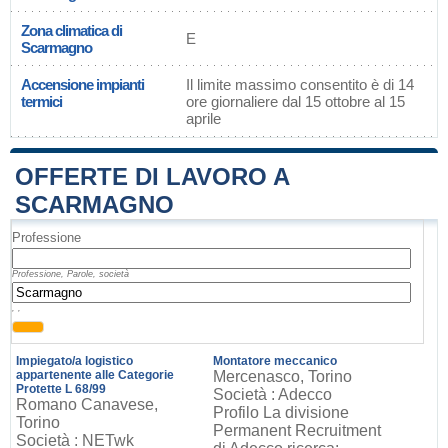
Zona climatica di
E
Scarmagno
Accensione impianti
Il limite massimo consentito è di 14
termici
ore giornaliere dal 15 ottobre al 15
aprile
OFFERTE DI LAVORO A
SCARMAGNO
Professione
Professione, Parole, società
, ,
Impiegato/a logistico
Montatore meccanico
appartenente alle Categorie
Mercenasco, Torino
Protette L 68/99
Società : Adecco
Romano Canavese,
Profilo La divisione
Torino
Permanent Recruitment
Società : NETwk