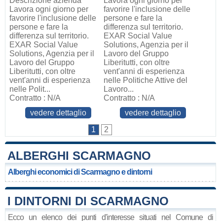
Descrizione azienda
Lavora ogni giorno per
Lavora ogni giorno per
favorire l'inclusione delle
favorire l'inclusione delle
persone e fare la
persone e fare la
differenza sul territorio.
differenza sul territorio.
EXAR Social Value
EXAR Social Value
Solutions, Agenzia per il
Solutions, Agenzia per il
Lavoro del Gruppo
Lavoro del Gruppo
Liberitutti, con oltre
Liberitutti, con oltre
vent'anni di esperienza
vent'anni di esperienza
nelle Politiche Attive del
nelle Polit...
Lavoro...
Contratto : N/A
Contratto : N/A
vedere dettaglio
vedere dettaglio
1
2
ALBERGHI SCARMAGNO
Alberghi economici di Scarmagno e dintorni
I DINTORNI DI SCARMAGNO
Ecco un elenco dei punti d'interesse situati nel Comune di