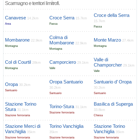
Scarmagno e territori limitrofi.
Croce della Serra
Canavese
Croce Serra
14.2km
15.7km
15.7km
Area
Passa
Passa
Colma di
Mombarone
Monte Marzo
22.9km
27.4km
Mombarone
22.9km
Montagna
Montagna
Montagna
Valle di
Col di Courtil
Camporciero
28km
29.1km
Champorcher
29.1km
Montagna
Valle
Valle
Oropa Santuario
Santuario d’ Oropa
Oropa
30.2km
30.2km
30.2km
Santuario
Santuario
Santuario
Stazione Torino
Basilica di Superga
Torino-Stura
31.1km
Stura
31.1km
33.8km
Stazione ferroviaria
Stazione ferroviaria
Chiesa
Stazione Merci di
Torino Vanchiglia
Stazione Torino
Vanchiglia
Vanchiglia
35km
35km
35km
Stazione ferroviaria
Stazione ferroviaria
Stazione ferroviaria