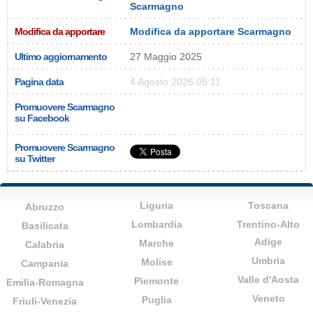
Scarmagno
Modifica da apportare
Modifica da apportare Scarmagno
Ultimo aggiornamento
27 Maggio 2025
Pagina data
4 Agosto 2026 05:11
Promuovere Scarmagno
su Facebook
Promuovere Scarmagno
su Twitter
Liguria
Toscana
Abruzzo
Lombardia
Trentino-Alto
Basilicata
Adige
Marche
Calabria
Umbria
Molise
Campania
Valle d'Aosta
Piemonte
Emilia-Romagna
Veneto
Puglia
Friuli-Venezia