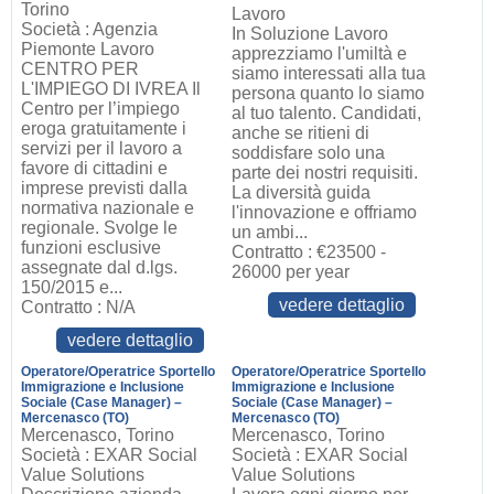
Torino
Lavoro
Società : Agenzia
In Soluzione Lavoro
Piemonte Lavoro
apprezziamo l'umiltà e
CENTRO PER
siamo interessati alla tua
L'IMPIEGO DI IVREA Il
persona quanto lo siamo
Centro per l’impiego
al tuo talento. Candidati,
eroga gratuitamente i
anche se ritieni di
servizi per il lavoro a
soddisfare solo una
favore di cittadini e
parte dei nostri requisiti.
imprese previsti dalla
La diversità guida
normativa nazionale e
l'innovazione e offriamo
regionale. Svolge le
un ambi...
funzioni esclusive
Contratto : €23500 -
assegnate dal d.lgs.
26000 per year
150/2015 e...
vedere dettaglio
Contratto : N/A
vedere dettaglio
Operatore/Operatrice Sportello
Operatore/Operatrice Sportello
Immigrazione e Inclusione
Immigrazione e Inclusione
Sociale (Case Manager) –
Sociale (Case Manager) –
Mercenasco (TO)
Mercenasco (TO)
Mercenasco, Torino
Mercenasco, Torino
Società : EXAR Social
Società : EXAR Social
Value Solutions
Value Solutions