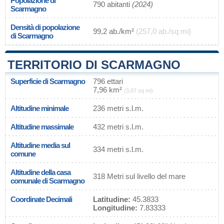
Popolazione di
790 abitanti
(2024)
Scarmagno
Densità di popolazione
99,2 ab./km²
(257,0 ab./sq mi)
di Scarmagno
TERRITORIO DI SCARMAGNO
Superficie di Scarmagno
796 ettari
7,96 km²
(3,07 sq mi)
Altitudine minimale
236 metri s.l.m.
Altitudine massimale
432 metri s.l.m.
Altitudine media sul
334 metri s.l.m.
comune
Altitudine della casa
318 Metri sul livello del mare
comunale di Scarmagno
Coordinate Decimali
Latitudine:
45.3833
Longitudine:
7.83333