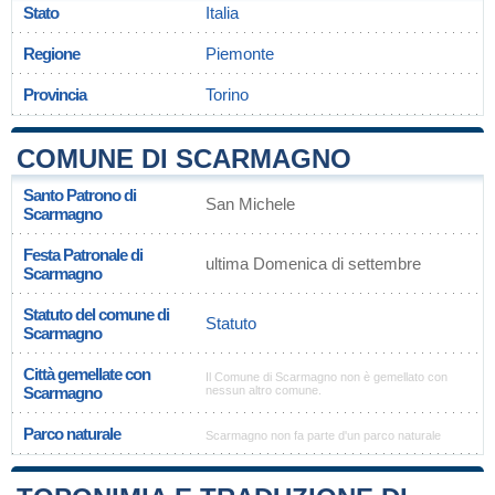
Stato
Italia
Regione
Piemonte
Provincia
Torino
COMUNE DI SCARMAGNO
Santo Patrono di
San Michele
Scarmagno
Festa Patronale di
ultima Domenica di settembre
Scarmagno
Statuto del comune di
Statuto
Scarmagno
Città gemellate con
Il Comune di Scarmagno non è gemellato con
Scarmagno
nessun altro comune.
Parco naturale
Scarmagno non fa parte d'un parco naturale