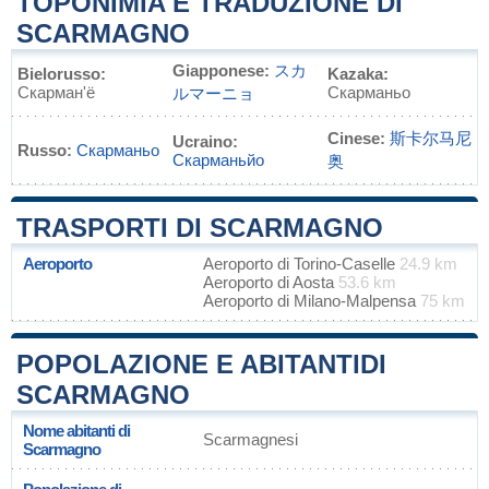
TOPONIMIA E TRADUZIONE DI
SCARMAGNO
Giapponese:
スカ
Bielorusso:
Kazaka:
Скарман'ё
Скарманьо
ルマーニョ
Cinese:
斯卡尔马尼
Ucraino:
Russo:
Скарманьо
Скарманьйо
奥
TRASPORTI DI SCARMAGNO
Aeroporto
Aeroporto di Torino-Caselle
24.9 km
Aeroporto di Aosta
53.6 km
Aeroporto di Milano-Malpensa
75 km
POPOLAZIONE E ABITANTIDI
SCARMAGNO
Nome abitanti di
Scarmagnesi
Scarmagno