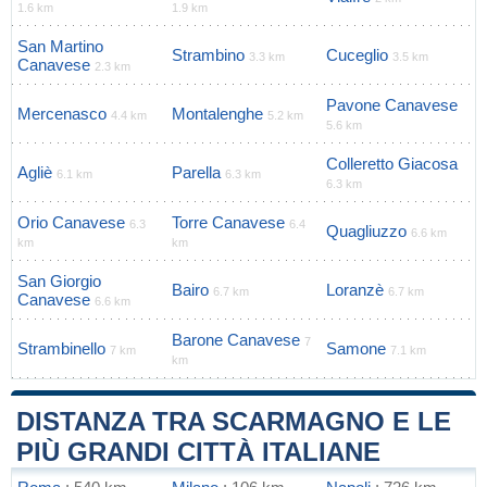
1.6 km
1.9 km
San Martino
Strambino
Cuceglio
3.3 km
3.5 km
Canavese
2.3 km
Pavone Canavese
Mercenasco
Montalenghe
4.4 km
5.2 km
5.6 km
Colleretto Giacosa
Agliè
Parella
6.1 km
6.3 km
6.3 km
Orio Canavese
Torre Canavese
6.3
6.4
Quagliuzzo
6.6 km
km
km
San Giorgio
Bairo
Loranzè
6.7 km
6.7 km
Canavese
6.6 km
Barone Canavese
7
Strambinello
Samone
7 km
7.1 km
km
DISTANZA TRA SCARMAGNO E LE
PIÙ GRANDI CITTÀ ITALIANE