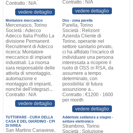
Contratto : N/A
Contratto : N/A
vedere dettaglio
vedere dettaglio
Montatore meccanico
Oss - zona parella
Mercenasco, Torino
Parella, Torino
Società : Adecco
Società : Relizont
Adecco Italia Profilo La
Azienda Cliente di
divisione Permanent
Torino, operante nel
Recruitment di Adecco
settore sanitario privato,
ricerca: Montatore
ci ha affidato l'incarico di
meccanico di impianti
individuare una persona
industriali. La risorsa
interessata a ricoprire il
sara responsabile delle
ruolo di OSS in RSA, da
attivita di smontaggio,
assumere a tempo
automazione e
determinato, con
montaggio di impianti,
possibilita' di futura
nonché dell'integrazi...
assunzione a...
Contratto : N/A
Contratto : €1200 - 1600
per month
vedere dettaglio
vedere dettaglio
TUTTOFARE - CURA DELLA
Addetto/a saldatura a stagno -
CASA E DEL GIARDINO - CPI
settore elettronico
DI IVREA
Strambino, Torino
San Martino Canavese,
Società : Soluzione