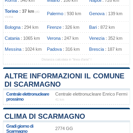
Roma
: 540 km
Milano
: 106 km
Napoli
: 726 km
Torino
: 37 km
più
Palermo
: 930 km
Genova
: 139 km
vicina
Bologna
: 294 km
Firenze
: 326 km
Bari
: 872 km
Catania
: 1065 km
Verona
: 247 km
Venezia
: 352 km
Messina
: 1024 km
Padova
: 316 km
Brescia
: 187 km
Distanza calcolata in "linea d'aria" !
ALTRE INFORMAZIONI IL COMUNE
DI SCARMAGNO
Centrale elettronucleare
Centrale elettronucleare Enrico Fermi
prossimo
41 km
CLIMA DI SCARMAGNO
Gradi giorno di
2774 GG
Scarmagno