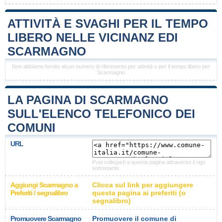
ATTIVITÀ E SVAGHI PER IL TEMPO
LIBERO NELLE VICINANZ EDI
SCARMAGNO
Non abbiamo fornito alcun numero di riferimento per attività o per il tempo libero per
Scarmagno
LA PAGINA DI SCARMAGNO
SULL'ELENCO TELEFONICO DEI
COMUNI
URL
Puoi collegarti a questa pagina attraverso il rigo
sottostante.
Aggiungi Scarmagno a
Clicca sul link per aggiungere
Preferiti / segnalibro
questa pagina ai preferiti (o
segnalibro)
Promuovere Scarmagno
Promuovere il comune di