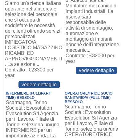
di Adecco ricerca:
Siamo un'azienda italiana
Montatore meccanico di
operante nella ricerca e
impianti industriali. La
selezione del personale
risorsa sarà
che si occupa di
responsabile delle
soddisfare le necessità
attività di smontaggio,
dei clienti offrendo servizi
automazione e
personalizzati.
montaggio di impianti,
IMPIEGATO/A
nonché dell'integrazione
LOGISTICO-MAGAZZINO
meccanic...
RICAMBI ED
Contratto : €32000 per
APPROVIGGIONAMENTI
year
. La selezione...
Contratto : €23300 per
vedere dettaglio
year
vedere dettaglio
INFERMIERE (FULL/PART
OPERATORE/TRICE SOCIO
TIME) BESSOLO
SANITARIO/A (FULL TIME)
Scarmagno, Torino
BESSOLO
Scarmagno, Torino
Società : Evosolution
Società : Evosolution
Evosolution Srl Agenzia
Evosolution Srl Agenzia
per il Lavoro, Filiale di
per il Lavoro, Filiale di
Torino, seleziona un/una
Torino, seleziona un/una
INFERMIERE per un
OPERATORE/TRICE
importante azienda. La