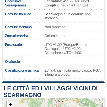
Coordinate
Latitudine:
45° 22' 60'' Nord
Sessagesimali
Longitudine:
7° 49' 60'' Est
Comune litoraneo
Scarmagno è un comune non
litoraneo
Comune Montano
Non montano
Zona altimetrica
Collina interna
Fuso orario
UTC
+1:00 (Europe/Rome)
Ora legale : UTC +2:00
Ora solare : UTC +1:00
Ora locale
Classificazione sismica
Zona 4: sismicità molto bassa, PGA
inferiore a 0,05g.
LE CITTÀ ED I VILLAGGI VICINI DI
SCARMAGNO
+