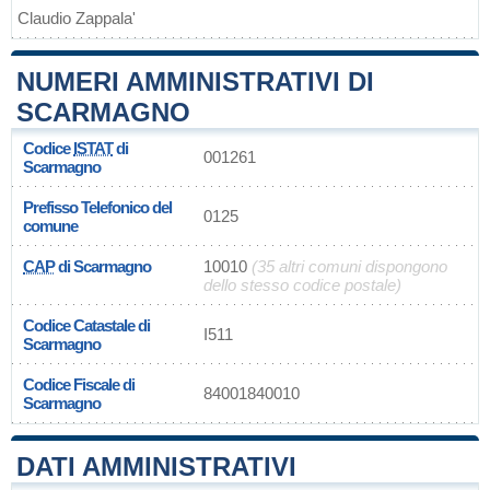
Claudio Zappala'
NUMERI AMMINISTRATIVI DI
SCARMAGNO
Codice
ISTAT
di
001261
Scarmagno
Prefisso Telefonico del
0125
comune
CAP
di Scarmagno
10010
(35 altri comuni dispongono
dello stesso codice postale)
Codice Catastale di
I511
Scarmagno
Codice Fiscale di
84001840010
Scarmagno
DATI AMMINISTRATIVI