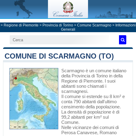
>
Regione di Piemonte
>
Provincia di Torino
>
Comune Scarmagno
> Informazioni
Generali
COMUNE DI SCARMAGNO (TO)
Scarmagno
è un comune italiano
della Provincia di Torino
in
della
Regione di Piemonte
. I suoi
abitanti sono chiamati i
scarmagnesi.
Il comune si estende su 8 km² e
conta 790 abitanti dall'ultimo
censimento della popolazione.
La densità di popolazione è di
99,2 abitanti per km² sul
Comune.
Nelle vicinanze dei comuni di
Perosa Canavese
,
Romano