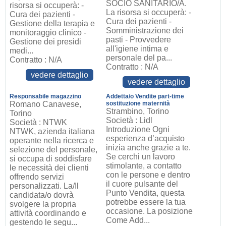
SOCIO SANITARIO/A.
risorsa si occuperà: -
La risorsa si occuperà: -
Cura dei pazienti -
Cura dei pazienti -
Gestione della terapia e
Somministrazione dei
monitoraggio clinico -
pasti - Provvedere
Gestione dei presidi
all'igiene intima e
medi...
personale del pa...
Contratto : N/A
Contratto : N/A
vedere dettaglio
vedere dettaglio
Responsabile magazzino
Addetta/o Vendite part-time
Romano Canavese,
sostituzione maternità
Strambino, Torino
Torino
Società : Lidl
Società : NTWK
Introduzione Ogni
NTWK, azienda italiana
esperienza d’acquisto
operante nella ricerca e
inizia anche grazie a te.
selezione del personale,
Se cerchi un lavoro
si occupa di soddisfare
stimolante, a contatto
le necessità dei clienti
con le persone e dentro
offrendo servizi
il cuore pulsante del
personalizzati. La/Il
Punto Vendita, questa
candidata/o dovrà
potrebbe essere la tua
svolgere la propria
occasione. La posizione
attività coordinando e
Come Add...
gestendo le segu...