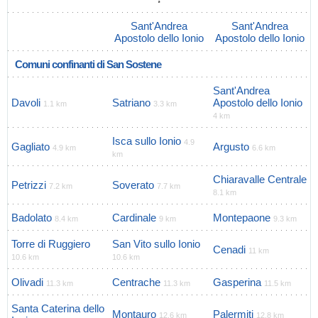
Sant'Andrea
Sant'Andrea
Apostolo dello Ionio
Apostolo dello Ionio
Comuni confinanti di San Sostene
Sant'Andrea
Davoli
Satriano
Apostolo dello Ionio
1.1 km
3.3 km
4 km
Isca sullo Ionio
4.9
Gagliato
Argusto
4.9 km
6.6 km
km
Chiaravalle Centrale
Petrizzi
Soverato
7.2 km
7.7 km
8.1 km
Badolato
Cardinale
Montepaone
8.4 km
9 km
9.3 km
Torre di Ruggiero
San Vito sullo Ionio
Cenadi
11 km
10.6 km
10.6 km
Olivadi
Centrache
Gasperina
11.3 km
11.3 km
11.5 km
Santa Caterina dello
Montauro
Palermiti
12.6 km
12.8 km