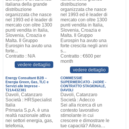
italiana della grande
distribuzione
distribuzione
organizzata che nasce
organizzata che nasce
nel 1993 ed è leader di
nel 1993 ed è leader di
mercato con oltre 1300
mercato con oltre 1300
punti vendita in Italia,
punti vendita in Italia,
Slovenia, Croazia e
Slovenia, Croazia e
Malta. Il Gruppo
Malta. Il Gruppo
Eurospin ha avuto una
Eurospin ha avuto una
forte crescita negli anni
forte...
s...
Contratto : N/A
Contratto : €600 per
month
vedere dettaglio
vedere dettaglio
Energy Consultant B2B –
COMMESSI/E
Energia Green, Gas, TLC e
SUPERMERCATO - 24ORE -
Servizi alle Imprese -
CONTRATTO STAGIONALE,
T21A432381
DAVOLI
Davoli, Catanzaro
Davoli, Catanzaro
Società : HRSpecialist
Società : Adecco
Italia
Sei alla ricerca di un
Primaria S.p.A. è una
contesto lavorativo
realtà nazionale attiva
stimolante in cui
nei settori energia, gas,
crescere e dimostrare le
telefonia,
tue capacità? Allora…