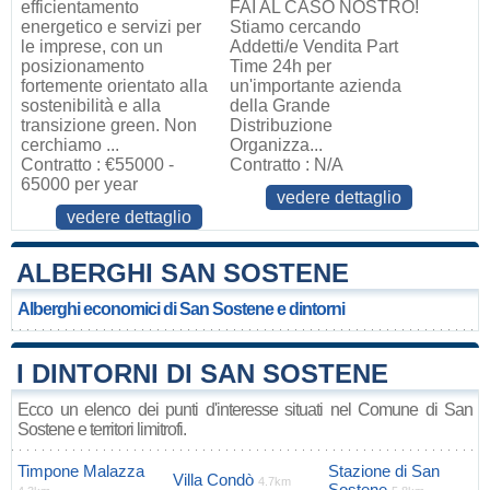
efficientamento
FAI AL CASO NOSTRO!
energetico e servizi per
Stiamo cercando
le imprese, con un
Addetti/e Vendita Part
posizionamento
Time 24h per
fortemente orientato alla
un'importante azienda
sostenibilità e alla
della Grande
transizione green. Non
Distribuzione
cerchiamo ...
Organizza...
Contratto : €55000 -
Contratto : N/A
65000 per year
vedere dettaglio
vedere dettaglio
ALBERGHI SAN SOSTENE
Alberghi economici di San Sostene e dintorni
I DINTORNI DI SAN SOSTENE
Ecco un elenco dei punti d'interesse situati nel Comune di San
Sostene e territori limitrofi.
Timpone Malazza
Stazione di San
Villa Condò
4.7km
Sostene