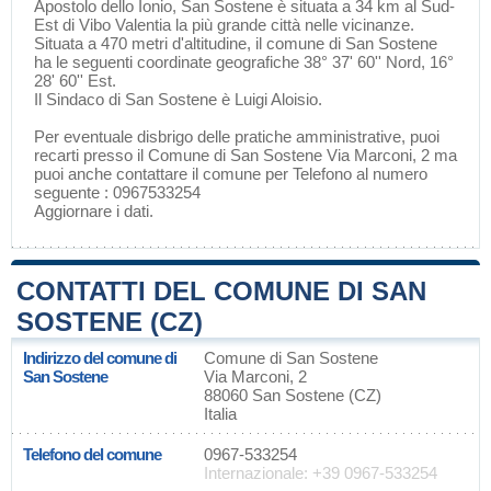
Apostolo dello Ionio
, San Sostene è situata a 34 km al Sud-
Est di
Vibo Valentia
la più grande città nelle vicinanze.
Situata a 470 metri d'altitudine, il comune di San Sostene
ha le seguenti coordinate geografiche 38° 37' 60'' Nord, 16°
28' 60'' Est.
Il Sindaco di San Sostene è Luigi Aloisio.
Per eventuale disbrigo delle pratiche amministrative, puoi
recarti presso il Comune di San Sostene Via Marconi, 2 ma
puoi anche contattare il comune per Telefono al numero
seguente : 0967533254
Aggiornare i dati
.
CONTATTI DEL COMUNE DI SAN
SOSTENE (CZ)
Indirizzo del comune di
Comune di San Sostene
San Sostene
Via Marconi, 2
88060 San Sostene (CZ)
Italia
Telefono del comune
0967-533254
Internazionale: +39 0967-533254