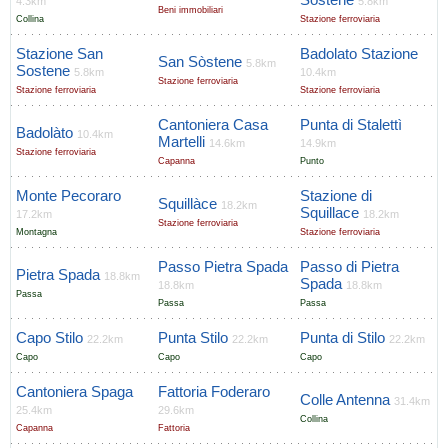
4.3km
5.8km
Beni immobiliari
Collina
Stazione ferroviaria
Stazione San
Badolato Stazione
San Sòstene
5.8km
Sostene
5.8km
10.4km
Stazione ferroviaria
Stazione ferroviaria
Stazione ferroviaria
Cantoniera Casa
Punta di Stalettì
Badolàto
10.4km
Martelli
14.6km
14.9km
Stazione ferroviaria
Capanna
Punto
Monte Pecoraro
Stazione di
Squillàce
18.2km
Squillace
17.2km
18.2km
Stazione ferroviaria
Montagna
Stazione ferroviaria
Passo Pietra Spada
Passo di Pietra
Pietra Spada
18.8km
Spada
18.8km
18.8km
Passa
Passa
Passa
Capo Stilo
Punta Stilo
Punta di Stilo
22.2km
22.2km
22.2km
Capo
Capo
Capo
Cantoniera Spaga
Fattoria Foderaro
Colle Antenna
31.4km
25.4km
29.6km
Collina
Capanna
Fattoria