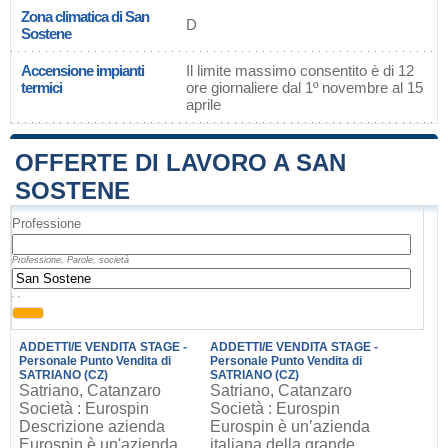
Zona climatica di San
D
Sostene
Accensione impianti
Il limite massimo consentito è di 12
termici
ore giornaliere dal 1º novembre al 15
aprile
OFFERTE DI LAVORO A SAN
SOSTENE
Professione
Professione, Parole, società
, ,
ADDETTI/E VENDITA STAGE -
ADDETTI/E VENDITA STAGE -
Personale Punto Vendita di
Personale Punto Vendita di
SATRIANO (CZ)
SATRIANO (CZ)
Satriano, Catanzaro
Satriano, Catanzaro
Società : Eurospin
Società : Eurospin
Descrizione azienda
Eurospin è un’azienda
Eurospin è un'azienda
italiana della grande