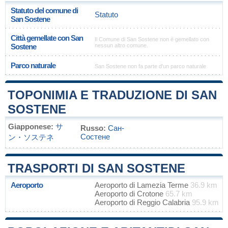
Statuto del comune di
Statuto
San Sostene
Città gemellate con San
Il Comune di San Sostene non è gemellato con
Sostene
nessun altro comune.
Parco naturale
San Sostene non fa parte d'un parco naturale
TOPONIMIA E TRADUZIONE DI SAN
SOSTENE
Giapponese:
サ
Russo:
Сан-
Состене
ン・ソステネ
TRASPORTI DI SAN SOSTENE
Aeroporto
Aeroporto di Lamezia Terme
36.9 km
Aeroporto di Crotone
65.7 km
Aeroporto di Reggio Calabria
95.9 km