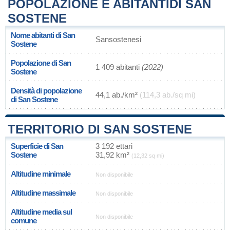
POPOLAZIONE E ABITANTIDI SAN
SOSTENE
Nome abitanti di San
Sansostenesi
Sostene
Popolazione di San
1 409 abitanti
(2022)
Sostene
Densità di popolazione
44,1 ab./km²
(114,3 ab./sq mi)
di San Sostene
TERRITORIO DI SAN SOSTENE
Superficie di San
3 192 ettari
Sostene
31,92 km²
(12,32 sq mi)
Altitudine minimale
Non disponibile
Altitudine massimale
Non disponibile
Altitudine media sul
Non disponibile
comune