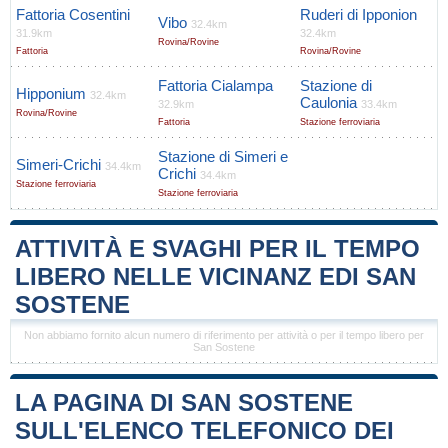
Fattoria Cosentini
Ruderi di Ipponion
Vibo
32.4km
31.9km
32.4km
Rovina/Rovine
Fattoria
Rovina/Rovine
Fattoria Cialampa
Stazione di
Hipponium
32.4km
Caulonia
32.9km
33.4km
Rovina/Rovine
Fattoria
Stazione ferroviaria
Stazione di Simeri e
Simeri-Crichi
34.4km
Crichi
34.4km
Stazione ferroviaria
Stazione ferroviaria
ATTIVITÀ E SVAGHI PER IL TEMPO
LIBERO NELLE VICINANZ EDI SAN
SOSTENE
Non abbiamo fornito alcun numero di riferimento per attività o per il tempo libero per
San Sostene
LA PAGINA DI SAN SOSTENE
SULL'ELENCO TELEFONICO DEI