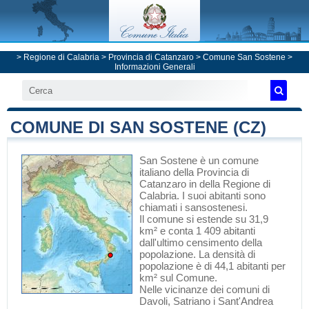
>
Regione di Calabria
>
Provincia di Catanzaro
>
Comune San Sostene
>
Informazioni Generali
COMUNE DI SAN SOSTENE (CZ)
San Sostene
è un comune
italiano
della Provincia di
Catanzaro
in
della Regione di
Calabria
. I suoi abitanti sono
chiamati i sansostenesi.
Il comune si estende su 31,9
km² e conta 1 409 abitanti
dall'ultimo censimento della
popolazione. La densità di
popolazione è di 44,1 abitanti per
km² sul Comune.
Nelle vicinanze dei comuni di
Davoli
,
Satriano
i
Sant'Andrea