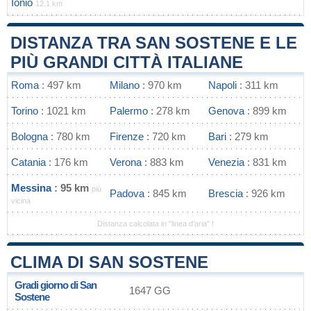
Ionio
12.1 km
DISTANZA TRA SAN SOSTENE E LE
PIÙ GRANDI CITTÀ ITALIANE
Roma
: 497 km
Milano
: 970 km
Napoli
: 311 km
Torino
: 1021 km
Palermo
: 278 km
Genova
: 899 km
Bologna
: 780 km
Firenze
: 720 km
Bari
: 279 km
Catania
: 176 km
Verona
: 883 km
Venezia
: 831 km
Messina
: 95 km
più
Padova
: 845 km
Brescia
: 926 km
vicina
Distanza calcolata in "linea d'aria" !
CLIMA DI SAN SOSTENE
Gradi giorno di San
1647 GG
Sostene