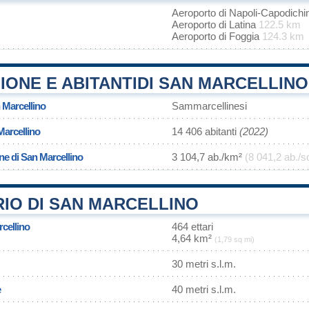
Aeroporto di Napoli-Capodich
Aeroporto di Latina
122.5 km
Aeroporto di Foggia
124.3 km
ONE E ABITANTIDI SAN MARCELLINO
 Marcellino
Sammarcellinesi
Marcellino
14 406 abitanti
(2022)
ne di San Marcellino
3 104,7 ab./km²
(8 041,2 ab./s
IO DI SAN MARCELLINO
rcellino
464 ettari
4,64 km²
(1,79 sq mi)
30 metri s.l.m.
e
40 metri s.l.m.