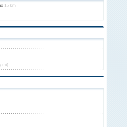
ino
15 km
q mi)