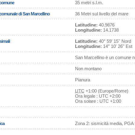
l comune
35 metri s.l.m.
a comunale di San Marcellino
36 Metri sul livello del mare
Latitudine:
40.9876
Longitudine:
14.1738
simali
Latitudine:
40° 59' 15'' Nord
Longitudine:
14° 10' 26'' Est
San Marcellino è un comune no
Non montano
Pianura
UTC
+1:00 (Europe/Rome)
Ora legale : UTC +2:00
Ora solare : UTC +1:00
ica
Zona 2: sismicità media, PGA f