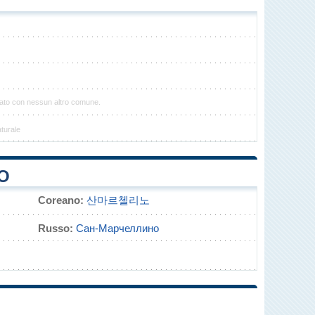
lato con nessun altro comune.
turale
O
Coreano:
산마르첼리노
Russo:
Сан-Марчеллино