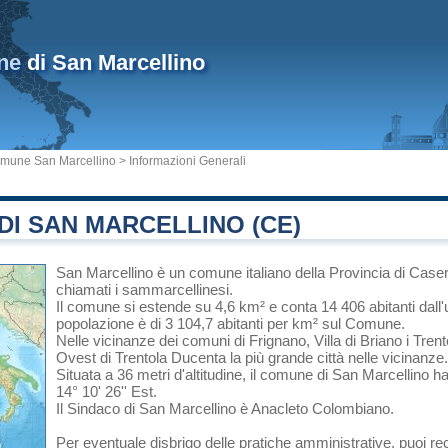
ne
di San Marcellino
mune San Marcellino
> Informazioni Generali
I SAN MARCELLINO (CE)
San Marcellino
è un comune italiano
della Provincia di Case
chiamati i sammarcellinesi.
Il comune si estende su 4,6 km² e conta 14 406 abitanti dall'
popolazione è di 3 104,7 abitanti per km² sul Comune.
Nelle vicinanze dei comuni di
Frignano
,
Villa di Briano
i
Trent
Ovest di
Trentola Ducenta
la più grande città nelle vicinanze.
Situata a 36 metri d'altitudine, il comune di San Marcellino h
14° 10' 26'' Est.
Il Sindaco di San Marcellino è Anacleto Colombiano.
Per eventuale disbrigo delle pratiche amministrative, puoi r