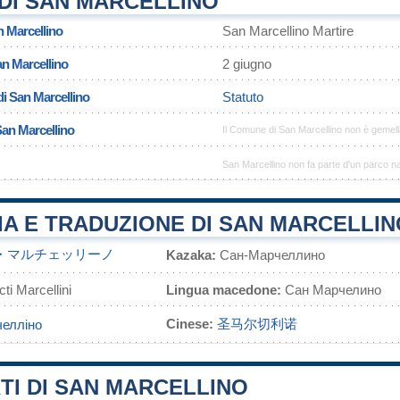
DI SAN MARCELLINO
n Marcellino
San Marcellino Martire
an Marcellino
2 giugno
i San Marcellino
Statuto
San Marcellino
Il Comune di San Marcellino non è gemel
San Marcellino non fa parte d'un parco na
A E TRADUZIONE DI SAN MARCELLIN
・マルチェッリーノ
Kazaka:
Сан-Марчеллино
i Marcellini
Lingua macedone:
Сан Марчелино
Cinese:
圣马尔切利诺
елліно
TI DI SAN MARCELLINO