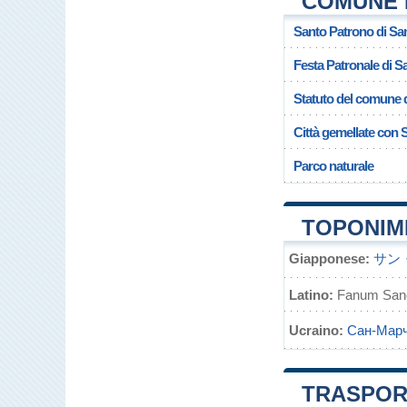
COMUNE 
Santo Patrono di Sa
Festa Patronale di S
Statuto del comune d
Città gemellate con 
Parco naturale
TOPONIMI
Giapponese:
サン
Latino:
Fanum Sanct
Ucraino:
Сан-Марч
TRASPOR