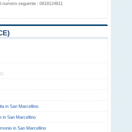
 al numero seguente : 0818124811
CE)
11
cita in San Marcellino
te in San Marcellino
trimonio in San Marcellino