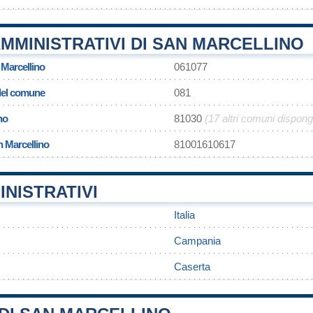
MMINISTRATIVI DI SAN MARCELLINO
 Marcellino
061077
 del comune
081
no
81030
(17 altri comuni dispon
n Marcellino
81001610617
INISTRATIVI
Italia
Campania
Caserta