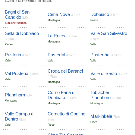
Candido e territori limitrofi.
Bagni di San
Cima Nove
Dobbiaco
3.1km
3.5km
Candido
1.8km
Montagna
Passa
Stazione turistica
Sella di Dobbiaco
Valle San Silvestro
La Rocca
3.9km
3.5km
3.9km
Montagna
Passa
Valle
Pusteria
Pustertal
Pusterthal
4.5km
4.5km
4.5km
Valle
Valle
Valle
Croda dei Baranci
Val Pusteria
Valle di Sesto
4.5km
4.7km
4.7km
Valle
Valle
Montagna
Corno Fana di
Toblacher
Pfannhorn
5.6km
Dobbiaco
Pfannhorn
5.6km
5.6km
Montagna
Montagna
Montagna
Valle Campo di
Cornetto di Confine
Markinkele
7km
Dentro
6km
7km
Picco
Valle
Picco