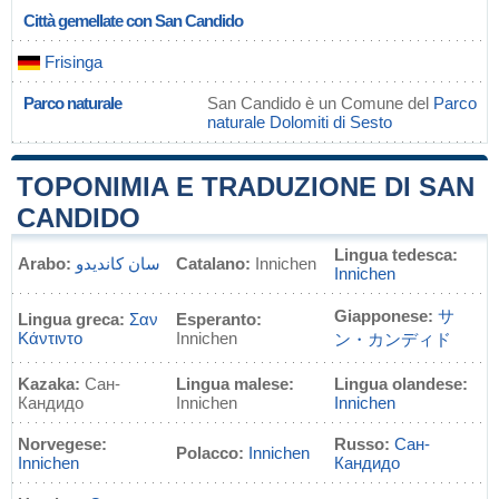
Città gemellate con San Candido
Frisinga
Parco naturale
San Candido è un Comune del
Parco
naturale Dolomiti di Sesto
TOPONIMIA E TRADUZIONE DI SAN
CANDIDO
Lingua tedesca:
Arabo:
سان كانديدو
Catalano:
Innichen
Innichen
Giapponese:
サ
Lingua greca:
Σαν
Esperanto:
Κάντιντο
Innichen
ン・カンディド
Kazaka:
Сан-
Lingua malese:
Lingua olandese:
Кандидо
Innichen
Innichen
Norvegese:
Russo:
Сан-
Polacco:
Innichen
Innichen
Кандидо