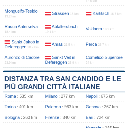
12.8 km
Monguelfo-Tesido
Strassen
Kartitsch
16 km
16.7 km
13.2 km
Rasun Anterselva
Abfaltersbach
Valdaora
19.2 km
18.4 km
19.1 km
Sankt Jakob in
Anras
Perca
21.5 km
23.7 km
Defereggen
20.7 km
Auronzo di Cadore
Sankt Veit in
Comelico Superiore
Defereggen
23.9 km
23.9 km
24 km
DISTANZA TRA SAN CANDIDO E LE
PIÙ GRANDI CITTÀ ITALIANE
Roma
: 539 km
Milano
: 277 km
Napoli
: 675 km
Torino
: 401 km
Palermo
: 963 km
Genova
: 367 km
Bologna
: 260 km
Firenze
: 340 km
Bari
: 724 km
Venezia
: 145 km