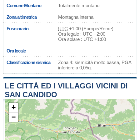
Comune Montano
Totalmente montano
Zona altimetrica
Montagna interna
Fuso orario
UTC
+1:00 (Europe/Rome)
Ora legale : UTC +2:00
Ora solare : UTC +1:00
Ora locale
Classificazione sismica
Zona 4: sismicità molto bassa, PGA
inferiore a 0,05g.
LE CITTÀ ED I VILLAGGI VICINI DI
SAN CANDIDO
+
−