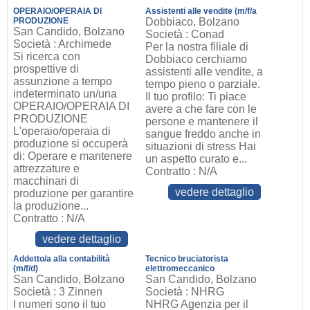
OPERAIO/OPERAIA DI
Assistenti alle vendite (m/f/a
PRODUZIONE
Dobbiaco, Bolzano
San Candido, Bolzano
Società : Conad
Società : Archimede
Per la nostra filiale di
Si ricerca con
Dobbiaco cerchiamo
prospettive di
assistenti alle vendite, a
assunzione a tempo
tempo pieno o parziale.
indeterminato un/una
Il tuo profilo: Ti piace
OPERAIO/OPERAIA DI
avere a che fare con le
PRODUZIONE
persone e mantenere il
L'operaio/operaia di
sangue freddo anche in
produzione si occuperà
situazioni di stress Hai
di: Operare e mantenere
un aspetto curato e...
attrezzature e
Contratto : N/A
macchinari di
vedere dettaglio
produzione per garantire
la produzione...
Contratto : N/A
vedere dettaglio
Addetto/a alla contabilità
Tecnico bruciatorista
(m/f/d)
elettromeccanico
San Candido, Bolzano
San Candido, Bolzano
Società : 3 Zinnen
Società : NHRG
I numeri sono il tuo
NHRG Agenzia per il