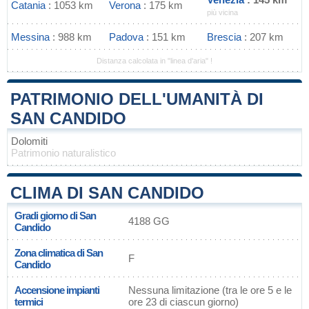
Catania
: 1053 km
Verona
: 175 km
più vicina
Messina
: 988 km
Padova
: 151 km
Brescia
: 207 km
Distanza calcolata in "linea d'aria" !
PATRIMONIO DELL'UMANITÀ DI
SAN CANDIDO
Dolomiti
Patrimonio naturalistico
CLIMA DI SAN CANDIDO
Gradi giorno di San
4188 GG
Candido
Zona climatica di San
F
Candido
Accensione impianti
Nessuna limitazione (tra le ore 5 e le
termici
ore 23 di ciascun giorno)