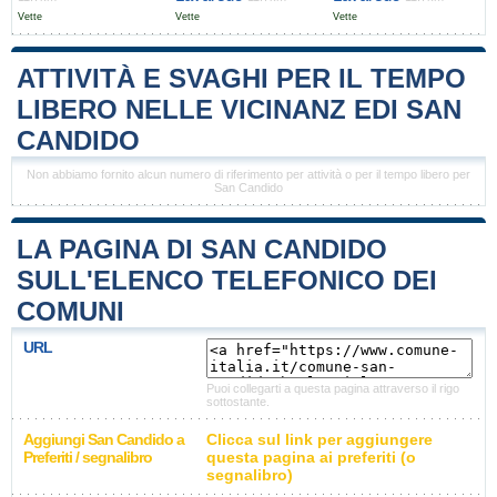
Vette
Vette
Vette
ATTIVITÀ E SVAGHI PER IL TEMPO
LIBERO NELLE VICINANZ EDI SAN
CANDIDO
Non abbiamo fornito alcun numero di riferimento per attività o per il tempo libero per
San Candido
LA PAGINA DI SAN CANDIDO
SULL'ELENCO TELEFONICO DEI
COMUNI
URL
Puoi collegarti a questa pagina attraverso il rigo
sottostante.
Aggiungi San Candido a
Clicca sul link per aggiungere
Preferiti / segnalibro
questa pagina ai preferiti (o
segnalibro)