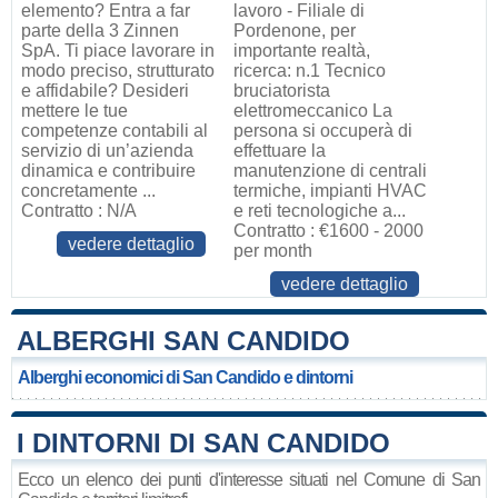
elemento? Entra a far
lavoro - Filiale di
parte della 3 Zinnen
Pordenone, per
SpA. Ti piace lavorare in
importante realtà,
modo preciso, strutturato
ricerca: n.1 Tecnico
e affidabile? Desideri
bruciatorista
mettere le tue
elettromeccanico La
competenze contabili al
persona si occuperà di
servizio di un’azienda
effettuare la
dinamica e contribuire
manutenzione di centrali
concretamente ...
termiche, impianti HVAC
Contratto : N/A
e reti tecnologiche a...
Contratto : €1600 - 2000
vedere dettaglio
per month
vedere dettaglio
ALBERGHI SAN CANDIDO
Alberghi economici di San Candido e dintorni
I DINTORNI DI SAN CANDIDO
Ecco un elenco dei punti d'interesse situati nel Comune di San