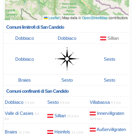
Leaflet
|
Map data ©
OpenStreetMap
contributors
Comuni limitrofi di San Candido
Dobbiaco
Dobbiaco
Sillian
Dobbiaco
Sesto
Braies
Sesto
Sesto
Comuni confinanti di San Candido
Dobbiaco
Sesto
Villabassa
4.4 km
6.4 km
8.2 km
Valle di Casies
Innervillgraten
8.5
Sillian
10.6 km
km
10.8 km
Außervillgraten
Braies
Heinfels
11.2 km
12.1 km