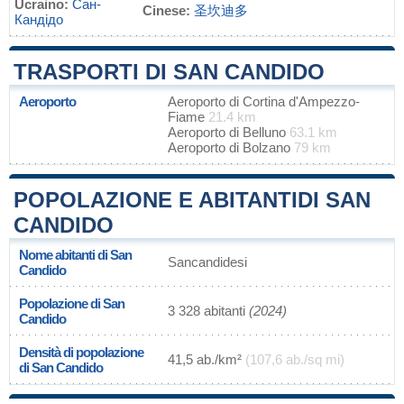
Ucraino:
Сан-
Cinese:
圣坎迪多
Кандідо
TRASPORTI DI SAN CANDIDO
Aeroporto
Aeroporto di Cortina d'Ampezzo-
Fiame
21.4 km
Aeroporto di Belluno
63.1 km
Aeroporto di Bolzano
79 km
POPOLAZIONE E ABITANTIDI SAN
CANDIDO
Nome abitanti di San
Sancandidesi
Candido
Popolazione di San
3 328 abitanti
(2024)
Candido
Densità di popolazione
41,5 ab./km²
(107,6 ab./sq mi)
di San Candido