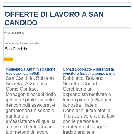
OFFERTE DI LAVORO A SAN
CANDIDO
Professione
Professione, Parole, società
, ,
Impiegato/a Amministrazione
Conad Dobbiaco- Apprendista
Assicurativa (m/f/d)
venditore (m/f/a) a tempo pieno
San Candido, Bolzano
Dobbiaco, Bolzano
Società : Assiconsult
Società : Conad
Come Contract
Cerchiamo un
Manager, ti occupi della
apprendista motivato a
gestione professionale
tempo pieno (m/f/a) per
dei contratti assicurativi,
la nostra filiale di
garantendo un servizio
Dobbiaco. Il tuo profilo:
puntuale e
Ti piace avere a che fare
un’assistenza di qualità
con le persone e
ai nostri clienti. Grazie al
mantenere il sangue
tuo metodo di lavoro
freddo anche in