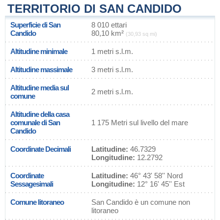
TERRITORIO DI SAN CANDIDO
Superficie di San
8 010 ettari
Candido
80,10 km²
(30,93 sq mi)
Altitudine minimale
1 metri s.l.m.
Altitudine massimale
3 metri s.l.m.
Altitudine media sul
2 metri s.l.m.
comune
Altitudine della casa
comunale di San
1 175 Metri sul livello del mare
Candido
Coordinate Decimali
Latitudine:
46.7329
Longitudine:
12.2792
Coordinate
Latitudine:
46° 43' 58'' Nord
Sessagesimali
Longitudine:
12° 16' 45'' Est
Comune litoraneo
San Candido è un comune non
litoraneo