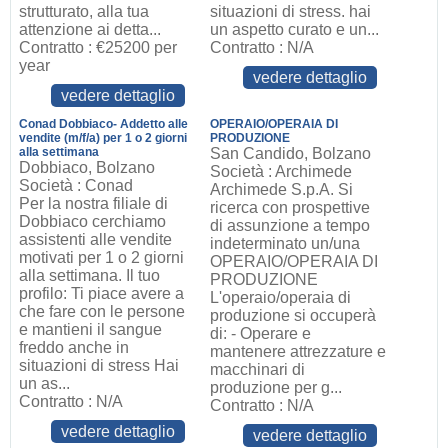
strutturato, alla tua
situazioni di stress. hai
attenzione ai detta...
un aspetto curato e un...
Contratto : €25200 per
Contratto : N/A
year
vedere dettaglio
vedere dettaglio
Conad Dobbiaco- Addetto alle
OPERAIO/OPERAIA DI
vendite (m/f/a) per 1 o 2 giorni
PRODUZIONE
alla settimana
San Candido, Bolzano
Dobbiaco, Bolzano
Società : Archimede
Società : Conad
Archimede S.p.A. Si
Per la nostra filiale di
ricerca con prospettive
Dobbiaco cerchiamo
di assunzione a tempo
assistenti alle vendite
indeterminato un/una
motivati per 1 o 2 giorni
OPERAIO/OPERAIA DI
alla settimana. Il tuo
PRODUZIONE
profilo: Ti piace avere a
L'operaio/operaia di
che fare con le persone
produzione si occuperà
e mantieni il sangue
di: - Operare e
freddo anche in
mantenere attrezzature e
situazioni di stress Hai
macchinari di
un as...
produzione per g...
Contratto : N/A
Contratto : N/A
vedere dettaglio
vedere dettaglio