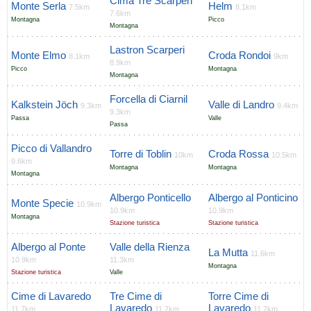
Cima Tre Scarperi
Monte Serla
Helm
7.5km
8.1km
7.6km
Montagna
Picco
Montagna
Lastron Scarperi
Monte Elmo
Croda Rondoi
8.1km
9km
8.9km
Picco
Montagna
Montagna
Forcella di Ciarnil
Kalkstein Jöch
Valle di Landro
9.3km
9.4km
9.3km
Passa
Valle
Passa
Picco di Vallandro
Torre di Toblin
Croda Rossa
10km
10.5km
9.6km
Montagna
Montagna
Montagna
Albergo Ponticello
Albergo al Ponticino
Monte Specie
10.9km
10.9km
10.9km
Montagna
Stazione turistica
Stazione turistica
Albergo al Ponte
Valle della Rienza
La Mutta
11.6km
10.9km
11.3km
Montagna
Stazione turistica
Valle
Cime di Lavaredo
Tre Cime di
Torre Cime di
Lavaredo
Lavaredo
11.7km
11.7km
11.7km