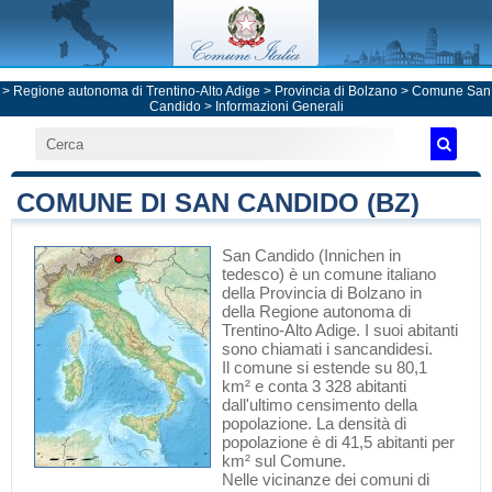
>
Regione autonoma di Trentino-Alto Adige
>
Provincia di Bolzano
>
Comune San
Candido
> Informazioni Generali
COMUNE DI SAN CANDIDO (BZ)
San Candido
(Innichen in
tedesco) è un comune italiano
della Provincia di Bolzano
in
della Regione autonoma di
Trentino-Alto Adige
. I suoi abitanti
sono chiamati i sancandidesi.
Il comune si estende su 80,1
km² e conta 3 328 abitanti
dall'ultimo censimento della
popolazione. La densità di
popolazione è di 41,5 abitanti per
km² sul Comune.
Nelle vicinanze dei comuni di