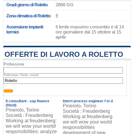
Gradi giorno di Roletto
2868 GG
Zona climatica di Roletto
E
Accensione impianti
Il limite massimo consentito è di 14
termici
ore giornaliere dal 15 ottobre al 15
aprile
OFFERTE DI LAVORO A ROLETTO
Professione
Professione, Parole, società
, ,
It consultant - sap finance
Intern process engineer f m d
(f/m/d)
Pinerolo, Torino
Pinerolo, Torino
Società : Freudenberg
Società : Freudenberg
Working at freudenberg
Working at freudenberg:
we will wow your world
we will wow your world!
responsibilities
responsibilities: analyze
development of new