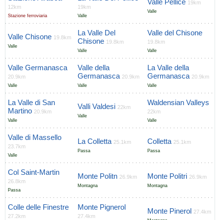
Valle Pellice
19km
12km
19km
Valle
Stazione ferroviaria
Valle
La Valle Del
Valle del Chisone
Valle Chisone
19.8km
Chisone
19.8km
19.8km
Valle
Valle
Valle
Valle Germanasca
Valle della
La Valle della
Germanasca
Germanasca
20.9km
20.9km
20.9km
Valle
Valle
Valle
La Valle di San
Waldensian Valleys
Valli Valdesi
22km
Martino
20.9km
22km
Valle
Valle
Valle
Valle di Massello
La Colletta
Colletta
25.1km
25.1km
23.7km
Passa
Passa
Valle
Col Saint-Martin
Monte Politn
Monte Politri
26.9km
26.9km
26.8km
Montagna
Montagna
Passa
Colle delle Finestre
Monte Pignerol
Monte Pinerol
27.4km
27.2km
27.4km