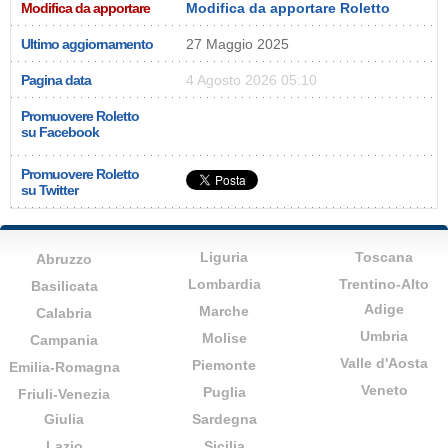
Modifica da apportare
Modifica da apportare Roletto
Ultimo aggiornamento
27 Maggio 2025
Pagina data
4 Agosto 2026 05:10
Promuovere Roletto
su Facebook
Promuovere Roletto
su Twitter
Liguria
Toscana
Abruzzo
Lombardia
Trentino-Alto
Basilicata
Adige
Marche
Calabria
Umbria
Molise
Campania
Valle d'Aosta
Piemonte
Emilia-Romagna
Veneto
Puglia
Friuli-Venezia
Giulia
Sardegna
Lazio
Sicilia