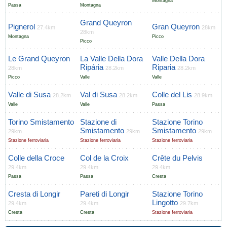
Montagna
Passa
Montagna
Grand Queyron
Pignerol
Gran Queyron
27.4km
28km
28km
Montagna
Picco
Picco
Le Grand Queyron
La Valle Della Dora
Valle Della Dora
Ripária
Riparia
28km
28.2km
28.2km
Picco
Valle
Valle
Valle di Susa
Val di Susa
Colle del Lis
28.2km
28.2km
28.9km
Valle
Valle
Passa
Torino Smistamento
Stazione di
Stazione Torino
Smistamento
Smistamento
29km
29km
29km
Stazione ferroviaria
Stazione ferroviaria
Stazione ferroviaria
Colle della Croce
Col de la Croix
Crête du Pelvis
29.4km
29.4km
29.4km
Passa
Passa
Cresta
Cresta di Longir
Pareti di Longir
Stazione Torino
Lingotto
29.4km
29.4km
29.7km
Cresta
Cresta
Stazione ferroviaria