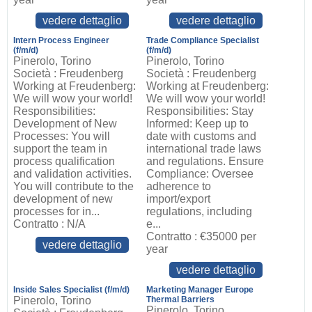
vedere dettaglio
vedere dettaglio
Intern Process Engineer
Trade Compliance Specialist
(f/m/d)
(f/m/d)
Pinerolo, Torino
Pinerolo, Torino
Società : Freudenberg
Società : Freudenberg
Working at Freudenberg:
Working at Freudenberg:
We will wow your world!
We will wow your world!
Responsibilities:
Responsibilities: Stay
Development of New
Informed: Keep up to
Processes: You will
date with customs and
support the team in
international trade laws
process qualification
and regulations. Ensure
and validation activities.
Compliance: Oversee
You will contribute to the
adherence to
development of new
import/export
processes for in...
regulations, including
Contratto : N/A
e...
Contratto : €35000 per
vedere dettaglio
year
vedere dettaglio
Inside Sales Specialist (f/m/d)
Marketing Manager Europe
Pinerolo, Torino
Thermal Barriers
Pinerolo, Torino