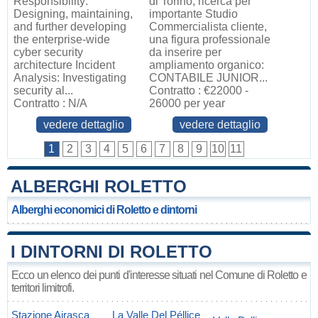
Responsibility:
di Torino, ricerca per
Designing, maintaining,
importante Studio
and further developing
Commercialista cliente,
the enterprise‑wide
una figura professionale
cyber security
da inserire per
architecture Incident
ampliamento organico:
Analysis: Investigating
CONTABILE JUNIOR...
security al...
Contratto : €22000 -
Contratto : N/A
26000 per year
vedere dettaglio
vedere dettaglio
1
2
3
4
5
6
7
8
9
10
11
ALBERGHI ROLETTO
Alberghi economici di Roletto e dintorni
I DINTORNI DI ROLETTO
Ecco un elenco dei punti d'interesse situati nel Comune di Roletto e
territori limitrofi.
Stazione Airasca
La Valle Del Péllice