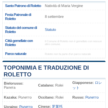
Santo Patrono di Roletto
Natività di Maria Vergine
Festa Patronale di
8 settembre
Roletto
Statuto del comune di
Statuto
Roletto
Città gemellate con
Il Comune di Roletto non è gemellato con nessun
Roletto
altro comune.
Parco naturale
Roletto non fa parte d'un parco naturale
TOPONIMIA E TRADUZIONE DI
ROLETTO
Giapponese:
ロレ
Bielorusso:
Catalano:
Rolei
Ралета
ット
Kazaka:
Ролетто
Occitano:
Rolei
Russo:
Ролетто
Cinese:
罗莱托
Ucraino:
Ролетто