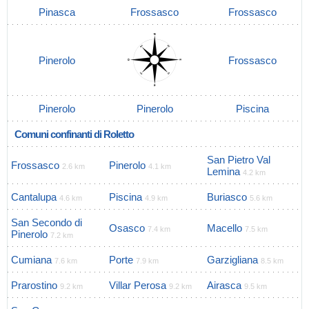
Pinasca
Frossasco
Frossasco
Pinerolo
Frossasco
Pinerolo
Pinerolo
Piscina
Comuni confinanti di Roletto
San Pietro Val
Frossasco
Pinerolo
2.6 km
4.1 km
Lemina
4.2 km
Cantalupa
Piscina
Buriasco
4.6 km
4.9 km
5.6 km
San Secondo di
Osasco
Macello
7.4 km
7.5 km
Pinerolo
7.2 km
Cumiana
Porte
Garzigliana
7.6 km
7.9 km
8.5 km
Prarostino
Villar Perosa
Airasca
9.2 km
9.2 km
9.5 km