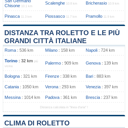
San Germano
Scalenghe
Bricherasio
10.8 km
10.9 km
Chisone
10.1 km
Pinasca
Piossasco
Pramollo
11.3 km
11.7 km
11.9 km
DISTANZA TRA ROLETTO E LE PIÙ
GRANDI CITTÀ ITALIANE
Roma
: 536 km
Milano
: 158 km
Napoli
: 724 km
Torino
: 32 km
più
Palermo
: 909 km
Genova
: 139 km
vicina
Bologna
: 321 km
Firenze
: 338 km
Bari
: 883 km
Catania
: 1050 km
Verona
: 293 km
Venezia
: 397 km
Messina
: 1014 km
Padova
: 361 km
Brescia
: 237 km
Distanza calcolata in "linea d'aria" !
CLIMA DI ROLETTO