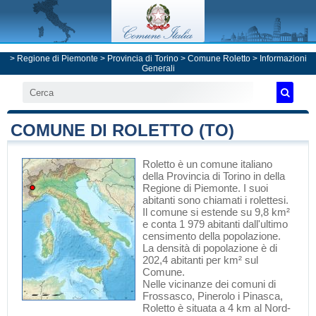
>
Regione di Piemonte
>
Provincia di Torino
>
Comune Roletto
> Informazioni
Generali
COMUNE DI ROLETTO (TO)
Roletto
è un comune italiano
della Provincia di Torino
in
della
Regione di Piemonte
. I suoi
abitanti sono chiamati i rolettesi.
Il comune si estende su 9,8 km²
e conta 1 979 abitanti dall'ultimo
censimento della popolazione.
La densità di popolazione è di
202,4 abitanti per km² sul
Comune.
Nelle vicinanze dei comuni di
Frossasco
,
Pinerolo
i
Pinasca
,
Roletto è situata a 4 km al Nord-