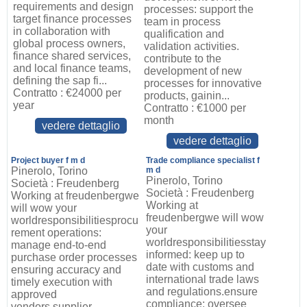
requirements and design
processes: support the
target finance processes
team in process
in collaboration with
qualification and
global process owners,
validation activities.
finance shared services,
contribute to the
and local finance teams,
development of new
defining the sap fi...
processes for innovative
Contratto : €24000 per
products, gainin...
year
Contratto : €1000 per
month
vedere dettaglio
vedere dettaglio
Project buyer f m d
Trade compliance specialist f
Pinerolo, Torino
m d
Pinerolo, Torino
Società : Freudenberg
Società : Freudenberg
Working at freudenbergwe
Working at
will wow your
freudenbergwe will wow
worldresponsibilitiesprocu
your
rement operations:
worldresponsibilitiesstay
manage end-to-end
informed: keep up to
purchase order processes
date with customs and
ensuring accuracy and
international trade laws
timely execution with
and regulations.ensure
approved
compliance: oversee
vendors.supplier