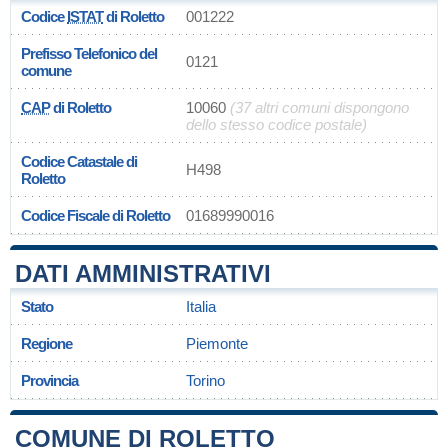
Codice
ISTAT
di Roletto
001222
Prefisso Telefonico del
0121
comune
CAP
di Roletto
10060
(37 altri comuni dispongono
dello stesso codice postale)
Codice Catastale di
H498
Roletto
Codice Fiscale di Roletto
01689990016
DATI AMMINISTRATIVI
Stato
Italia
Regione
Piemonte
Provincia
Torino
COMUNE DI ROLETTO