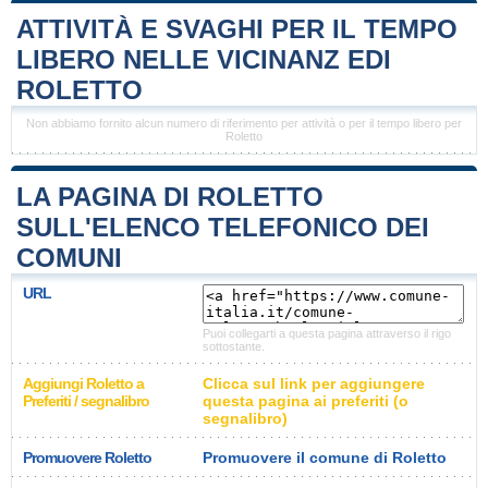
ATTIVITÀ E SVAGHI PER IL TEMPO
LIBERO NELLE VICINANZ EDI
ROLETTO
Non abbiamo fornito alcun numero di riferimento per attività o per il tempo libero per
Roletto
LA PAGINA DI ROLETTO
SULL'ELENCO TELEFONICO DEI
COMUNI
URL
Puoi collegarti a questa pagina attraverso il rigo
sottostante.
Aggiungi Roletto a
Clicca sul link per aggiungere
Preferiti / segnalibro
questa pagina ai preferiti (o
segnalibro)
Promuovere Roletto
Promuovere il comune di Roletto