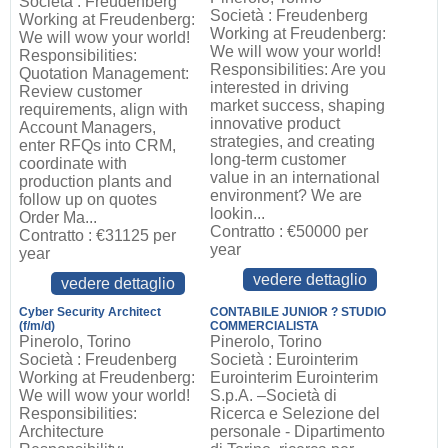
Società : Freudenberg
Società : Freudenberg
Working at Freudenberg:
Working at Freudenberg:
We will wow your world!
We will wow your world!
Responsibilities:
Responsibilities: Are you
Quotation Management:
interested in driving
Review customer
market success, shaping
requirements, align with
innovative product
Account Managers,
strategies, and creating
enter RFQs into CRM,
long-term customer
coordinate with
value in an international
production plants and
environment? We are
follow up on quotes
lookin...
Order Ma...
Contratto : €50000 per
Contratto : €31125 per
year
year
vedere dettaglio
vedere dettaglio
Cyber Security Architect
CONTABILE JUNIOR ? STUDIO
(f/m/d)
COMMERCIALISTA
Pinerolo, Torino
Pinerolo, Torino
Società : Freudenberg
Società : Eurointerim
Working at Freudenberg:
Eurointerim Eurointerim
We will wow your world!
S.p.A. –Società di
Responsibilities:
Ricerca e Selezione del
Architecture
personale - Dipartimento