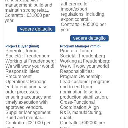
adherence to
management: build and
import/export
maintain strong relat...
regulations, including
Contratto : €31000 per
export control...
year
Contratto : €35000 per
vedere dettaglio
year
vedere dettaglio
Project Buyer (f/m/d)
Program Manager (f/m/d)
Pinerolo, Torino
Pinerolo, Torino
Società : Freudenberg
Società : Freudenberg
Working at Freudenberg:
Working at Freudenberg:
We will wow your world!
We will wow your world!
Responsibilities:
Responsibilities:
Procurement
Program Ownership:
Operations: Manage
Lead customer programs
end-to-end purchase
end-to-end from
order processes,
nomination to series
ensuring accuracy and
production stabilization.
timely execution with
Cross-Functional
approved vendors.
Coordination: Align
Supplier Management:
R&D, manufacturing,
Build and maintai...
qualit...
Contratto : €31000 per
Contratto : €42000 per
year
year