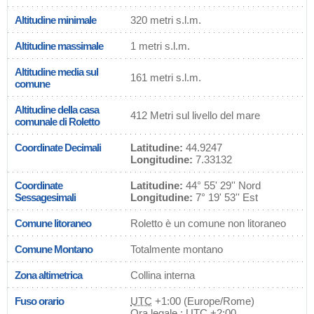
Altitudine minimale
320 metri s.l.m.
Altitudine massimale
1 metri s.l.m.
Altitudine media sul
161 metri s.l.m.
comune
Altitudine della casa
412 Metri sul livello del mare
comunale di Roletto
Coordinate Decimali
Latitudine:
44.9247
Longitudine:
7.33132
Coordinate
Latitudine:
44° 55' 29'' Nord
Sessagesimali
Longitudine:
7° 19' 53'' Est
Comune litoraneo
Roletto è un comune non litoraneo
Comune Montano
Totalmente montano
Zona altimetrica
Collina interna
Fuso orario
UTC
+1:00 (Europe/Rome)
Ora legale : UTC +2:00