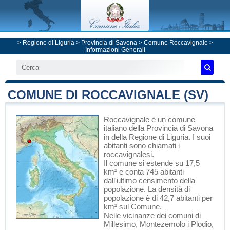
>
Regione di Liguria
>
Provincia di Savona
>
Comune Roccavignale
>
Informazioni Generali
COMUNE DI ROCCAVIGNALE (SV)
Roccavignale
è un comune
italiano
della Provincia di Savona
in
della Regione di Liguria
. I suoi
abitanti sono chiamati i
roccavignalesi.
Il comune si estende su 17,5
km² e conta 745 abitanti
dall'ultimo censimento della
popolazione. La densità di
popolazione è di 42,7 abitanti per
km² sul Comune.
Nelle vicinanze dei comuni di
Millesimo
,
Montezemolo
i
Plodio
,