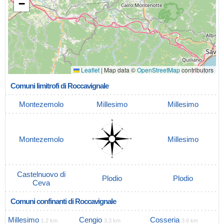
−
Leaflet
|
Map data ©
OpenStreetMap
contributors
Comuni limitrofi di Roccavignale
Montezemolo
Millesimo
Millesimo
Montezemolo
Millesimo
Castelnuovo di
Plodio
Plodio
Ceva
Comuni confinanti di Roccavignale
Millesimo
Cengio
Cosseria
1.2 km
3.3 km
3.6 km