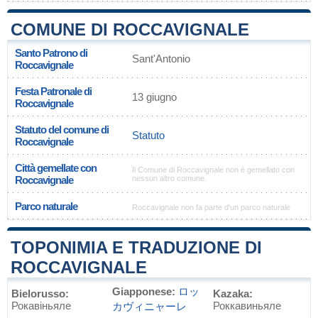
COMUNE DI ROCCAVIGNALE
Santo Patrono di
Sant'Antonio
Roccavignale
Festa Patronale di
13 giugno
Roccavignale
Statuto del comune di
Statuto
Roccavignale
Città gemellate con
Il Comune di Roccavignale non è gemellato con
Roccavignale
nessun altro comune.
Parco naturale
Roccavignale non fa parte d'un parco naturale
TOPONIMIA E TRADUZIONE DI
ROCCAVIGNALE
Giapponese:
ロッ
Bielorusso:
Kazaka:
Рокавіньяле
Роккавиньяле
カヴィニャーレ