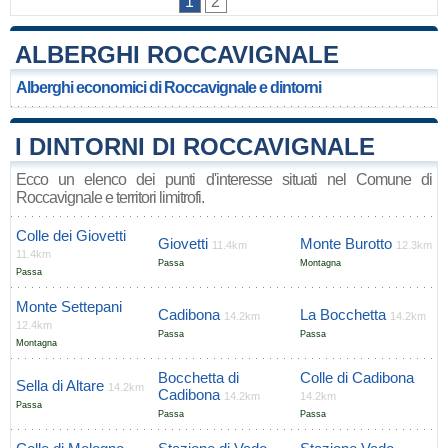
1
2
ALBERGHI ROCCAVIGNALE
Alberghi economici di Roccavignale e dintorni
I DINTORNI DI ROCCAVIGNALE
Ecco un elenco dei punti d'interesse situati nel Comune di
Roccavignale e territori limitrofi.
Colle dei Giovetti
Giovetti
Monte Burotto
11.4km
12.3km
11.4km
Passa
Montagna
Passa
Monte Settepani
Cadibona
La Bocchetta
14.2km
14.2km
12.4km
Passa
Passa
Montagna
Bocchetta di
Colle di Cadibona
Sella di Altare
14.2km
Cadibona
14.2km
14.2km
Passa
Passa
Passa