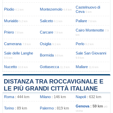
Castelnuovo di
Plodio
Montezemolo
4.1 km
4.4 km
Ceva
5 km
Murialdo
Saliceto
Pallare
5.2 km
6.1 km
7.6 km
Cairo Montenotte
7.9
Priero
Carcare
7.8 km
7.9 km
km
Camerana
Osiglia
Perlo
7.9 km
9.1 km
9.2 km
Sale delle Langhe
Sale San Giovanni
Bormida
9.8 km
9.6 km
9.9 km
Nucetto
Gottasecca
Mallare
10.6 km
11.3 km
11.6 km
DISTANZA TRA ROCCAVIGNALE E
LE PIÙ GRANDI CITTÀ ITALIANE
Roma
: 444 km
Milano
: 146 km
Napoli
: 632 km
Genova
: 59 km
più
Torino
: 89 km
Palermo
: 819 km
vicina