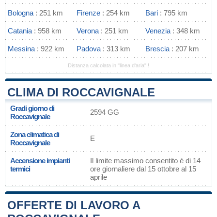
Bologna
: 251 km
Firenze
: 254 km
Bari
: 795 km
Catania
: 958 km
Verona
: 251 km
Venezia
: 348 km
Messina
: 922 km
Padova
: 313 km
Brescia
: 207 km
Distanza calcolata in "linea d'aria" !
CLIMA DI ROCCAVIGNALE
Gradi giorno di
2594 GG
Roccavignale
Zona climatica di
E
Roccavignale
Accensione impianti
Il limite massimo consentito è di 14
termici
ore giornaliere dal 15 ottobre al 15
aprile
OFFERTE DI LAVORO A