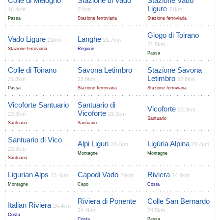
Colle di Melogno
Stazione di Vado
Stazione Vado
Ligure
16.4km
21km
21km
Passa
Stazione ferroviaria
Stazione ferroviaria
Giogo di Toirano
Vado Ligure
Langhe
21km
21.7km
21.8km
Stazione ferroviaria
Regione
Passa
Colle di Toirano
Savona Letimbro
Stazione Savona
Letimbro
21.8km
22.9km
22.9km
Passa
Stazione ferroviaria
Stazione ferroviaria
Vicoforte Santuario
Santuario di
Vicoforte
23.3km
Vicoforte
23.3km
23.3km
Santuario
Santuario
Santuario
Santuario di Vico
Alpi Liguri
Ligúria Alpina
23.4km
23.4km
23.3km
Montagne
Montagne
Santuario
Ligurian Alps
Capodi Vado
Riviera
23.4km
24km
24.4km
Montagne
Capo
Costa
Riviera di Ponente
Colle San Bernardo
Italian Riviera
24.4km
24.4km
24.5km
Costa
Costa
Passa