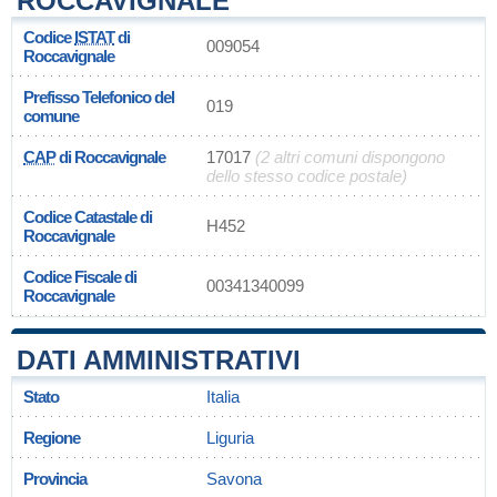
ROCCAVIGNALE
Codice
ISTAT
di
009054
Roccavignale
Prefisso Telefonico del
019
comune
CAP
di Roccavignale
17017
(2 altri comuni dispongono
dello stesso codice postale)
Codice Catastale di
H452
Roccavignale
Codice Fiscale di
00341340099
Roccavignale
DATI AMMINISTRATIVI
Stato
Italia
Regione
Liguria
Provincia
Savona