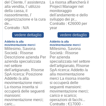
del Cliente, l' assistenza
La risorsa affiancherà il
alla vendita, l' utilizzo
Project Manager nel
della cassa, il
monitoraggio
riassortimento, l'
dell'andamento e dello
organizzazione e la cura
sviluppo dei pr...
de...
Contratto : €26000 per
Contratto : N/A
year
vedere dettaglio
vedere dettaglio
Addetto /a alla
Addetto /a alla
movimentazione merci
movimentazione merci
Millesimo, Savona
Millesimo, Savona
Società : Risorse
Società : Risorse
Descrizione azienda Per
Per azienda
azienda specializzata
specializzata nel settore
nel settore
dell'artigianato, Risorse
dell'artigianato, Risorse
SpA ricerca: Addetto /a
SpA ricerca: Posizione
alla movimentazione
Addetto /a alla
merci La risorsa inserita
movimentazione merci
si occuperà delle
La risorsa inserita si
seguenti mansioni:
occuperà delle seguenti
movimentazione merci;
mansioni:
carico e scarico;
movimentazione merci;
operazioni di facchi...
caric...
Contratto : €17000 -