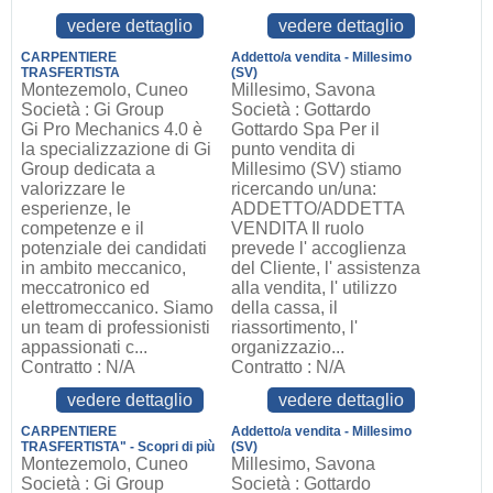
vedere dettaglio
vedere dettaglio
CARPENTIERE
Addetto/a vendita - Millesimo
TRASFERTISTA
(SV)
Montezemolo, Cuneo
Millesimo, Savona
Società : Gi Group
Società : Gottardo
Gi Pro Mechanics 4.0 è
Gottardo Spa Per il
la specializzazione di Gi
punto vendita di
Group dedicata a
Millesimo (SV) stiamo
valorizzare le
ricercando un/una:
esperienze, le
ADDETTO/ADDETTA
competenze e il
VENDITA Il ruolo
potenziale dei candidati
prevede l' accoglienza
in ambito meccanico,
del Cliente, l' assistenza
meccatronico ed
alla vendita, l' utilizzo
elettromeccanico. Siamo
della cassa, il
un team di professionisti
riassortimento, l'
appassionati c...
organizzazio...
Contratto : N/A
Contratto : N/A
vedere dettaglio
vedere dettaglio
CARPENTIERE
Addetto/a vendita - Millesimo
TRASFERTISTA" - Scopri di più
(SV)
Montezemolo, Cuneo
Millesimo, Savona
Società : Gi Group
Società : Gottardo