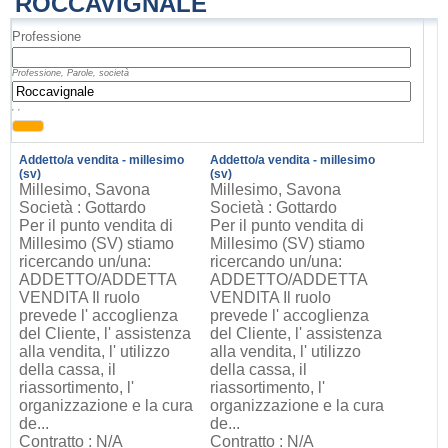
ROCCAVIGNALE
Professione
Professione, Parole, società
, ,
Addetto/a vendita - millesimo
Addetto/a vendita - millesimo
(sv)
(sv)
Millesimo, Savona
Millesimo, Savona
Società : Gottardo
Società : Gottardo
Per il punto vendita di
Per il punto vendita di
Millesimo (SV) stiamo
Millesimo (SV) stiamo
ricercando un/una:
ricercando un/una:
ADDETTO/ADDETTA
ADDETTO/ADDETTA
VENDITA Il ruolo
VENDITA Il ruolo
prevede l' accoglienza
prevede l' accoglienza
del Cliente, l' assistenza
del Cliente, l' assistenza
alla vendita, l' utilizzo
alla vendita, l' utilizzo
della cassa, il
della cassa, il
riassortimento, l'
riassortimento, l'
organizzazione e la cura
organizzazione e la cura
de...
de...
Contratto : N/A
Contratto : N/A