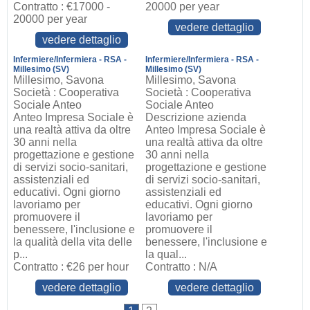
Contratto : €17000 -
20000 per year
20000 per year
vedere dettaglio
vedere dettaglio
Infermiere/Infermiera - RSA -
Infermiere/Infermiera - RSA -
Millesimo (SV)
Millesimo (SV)
Millesimo, Savona
Millesimo, Savona
Società : Cooperativa
Società : Cooperativa
Sociale Anteo
Sociale Anteo
Anteo Impresa Sociale è
Descrizione azienda
una realtà attiva da oltre
Anteo Impresa Sociale è
30 anni nella
una realtà attiva da oltre
progettazione e gestione
30 anni nella
di servizi socio-sanitari,
progettazione e gestione
assistenziali ed
di servizi socio-sanitari,
educativi. Ogni giorno
assistenziali ed
lavoriamo per
educativi. Ogni giorno
promuovere il
lavoriamo per
benessere, l'inclusione e
promuovere il
la qualità della vita delle
benessere, l'inclusione e
p...
la qual...
Contratto : €26 per hour
Contratto : N/A
vedere dettaglio
vedere dettaglio