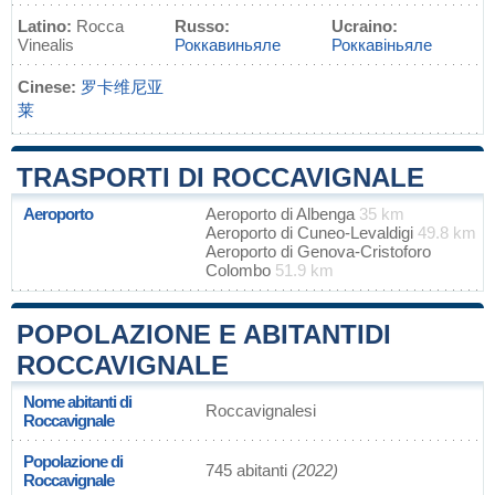
Latino:
Rocca
Russo:
Ucraino:
Vinealis
Роккавиньяле
Роккавіньяле
Cinese:
罗卡维尼亚
莱
TRASPORTI DI ROCCAVIGNALE
Aeroporto
Aeroporto di Albenga
35 km
Aeroporto di Cuneo-Levaldigi
49.8 km
Aeroporto di Genova-Cristoforo
Colombo
51.9 km
POPOLAZIONE E ABITANTIDI
ROCCAVIGNALE
Nome abitanti di
Roccavignalesi
Roccavignale
Popolazione di
745 abitanti
(2022)
Roccavignale