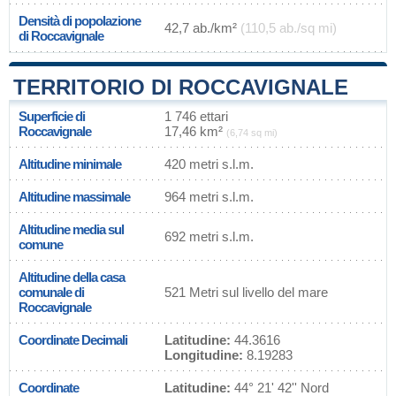
Densità di popolazione
42,7 ab./km²
(110,5 ab./sq mi)
di Roccavignale
TERRITORIO DI ROCCAVIGNALE
Superficie di
1 746 ettari
Roccavignale
17,46 km²
(6,74 sq mi)
Altitudine minimale
420 metri s.l.m.
Altitudine massimale
964 metri s.l.m.
Altitudine media sul
692 metri s.l.m.
comune
Altitudine della casa
comunale di
521 Metri sul livello del mare
Roccavignale
Coordinate Decimali
Latitudine:
44.3616
Longitudine:
8.19283
Coordinate
Latitudine:
44° 21' 42'' Nord