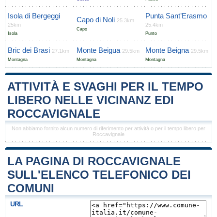
Isola di Bergeggi
Punta Sant’Erasmo
Capo di Noli
25.3km
25km
25.4km
Capo
Isola
Punto
Bric dei Brasi
Monte Beigua
Monte Beigna
27.1km
29.5km
29.5km
Montagna
Montagna
Montagna
ATTIVITÀ E SVAGHI PER IL TEMPO
LIBERO NELLE VICINANZ EDI
ROCCAVIGNALE
Non abbiamo fornito alcun numero di riferimento per attività o per il tempo libero per
Roccavignale
LA PAGINA DI ROCCAVIGNALE
SULL'ELENCO TELEFONICO DEI
COMUNI
URL