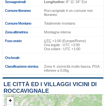
Sessagesimali
Longitudine:
8° 11' 34'' Est
Comune litoraneo
Roccavignale è un comune non
litoraneo
Comune Montano
Totalmente montano
Zona altimetrica
Montagna interna
Fuso orario
UTC
+1:00 (Europe/Rome)
Ora legale : UTC +2:00
Ora solare : UTC +1:00
Ora locale
Classificazione sismica
Zona 4: sismicità molto bassa, PGA
inferiore a 0,05g.
LE CITTÀ ED I VILLAGGI VICINI DI
ROCCAVIGNALE
+