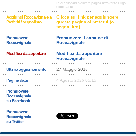
Puoi collegarti a questa pagina attraverso il rigo
sottostante.
Aggiungi Roccavignale a
Clicca sul link per aggiungere
Preferiti / segnalibro
questa pagina ai preferiti (o
segnalibro)
Promuovere
Promuovere il comune di
Roccavignale
Roccavignale
Modifica da apportare
Modifica da apportare
Roccavignale
Ultimo aggiornamento
27 Maggio 2025
Pagina data
4 Agosto 2026 05:15
Promuovere
Roccavignale
su Facebook
Promuovere
Roccavignale
su Twitter