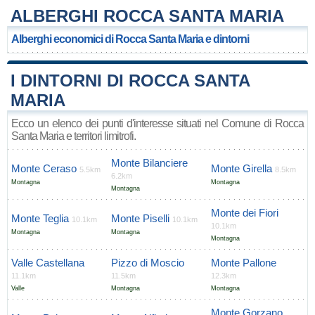
ALBERGHI ROCCA SANTA MARIA
Alberghi economici di Rocca Santa Maria e dintorni
I DINTORNI DI ROCCA SANTA
MARIA
Ecco un elenco dei punti d'interesse situati nel Comune di Rocca
Santa Maria e territori limitrofi.
Monte Bilanciere
Monte Ceraso
Monte Girella
5.5km
8.5km
6.2km
Montagna
Montagna
Montagna
Monte dei Fiori
Monte Teglia
Monte Piselli
10.1km
10.1km
10.1km
Montagna
Montagna
Montagna
Valle Castellana
Pizzo di Moscio
Monte Pallone
11.1km
11.5km
12.3km
Valle
Montagna
Montagna
Monte Gorzano