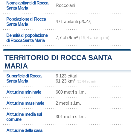
Nome abitanti di Rocca
Roccolani
Santa Maria
Popolazione di Rocca
471 abitanti
(2022)
Santa Maria
Densità di popolazione
7,7 ab./km²
(19,9 ab./sq mi)
di Rocca Santa Maria
TERRITORIO DI ROCCA SANTA
MARIA
Superficie di Rocca
6 123 ettari
Santa Maria
61,23 km²
(23,64 sq mi)
Altitudine minimale
600 metri s.l.m.
Altitudine massimale
2 metri s.l.m.
Altitudine media sul
301 metri s.l.m.
comune
Altitudine della casa