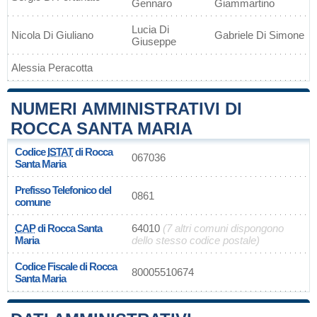
Gennaro
Giammartino
Lucia Di
Nicola Di Giuliano
Gabriele Di Simone
Giuseppe
Alessia Peracotta
NUMERI AMMINISTRATIVI DI
ROCCA SANTA MARIA
Codice
ISTAT
di Rocca
067036
Santa Maria
Prefisso Telefonico del
0861
comune
CAP
di Rocca Santa
64010
(7 altri comuni dispongono
Maria
dello stesso codice postale)
Codice Fiscale di Rocca
80005510674
Santa Maria