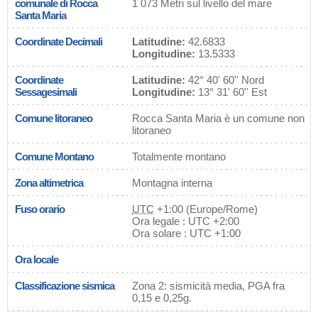
comunale di Rocca
1 073 Metri sul livello del mare
Santa Maria
Coordinate Decimali
Latitudine:
42.6833
Longitudine:
13.5333
Coordinate
Latitudine:
42° 40' 60'' Nord
Sessagesimali
Longitudine:
13° 31' 60'' Est
Comune litoraneo
Rocca Santa Maria è un comune non
litoraneo
Comune Montano
Totalmente montano
Zona altimetrica
Montagna interna
Fuso orario
UTC
+1:00 (Europe/Rome)
Ora legale : UTC +2:00
Ora solare : UTC +1:00
Ora locale
Classificazione sismica
Zona 2: sismicità media, PGA fra
0,15 e 0,25g.