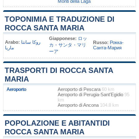
Monti della Laga
TOPONIMIA E TRADUZIONE DI
ROCCA SANTA MARIA
Giapponese:
ロッ
Arabo:
روكا سانتا
Russo:
Рокка-
カ・サンタ・マリ
ماريا
Санта-Мария
ーア
TRASPORTI DI ROCCA SANTA
MARIA
Aeroporto
Aeroporto di Pescara
60 km
Aeroporto di Perugia-Sant'Egidio
95
km
Aeroporto di Ancona
104.8 km
POPOLAZIONE E ABITANTIDI
ROCCA SANTA MARIA