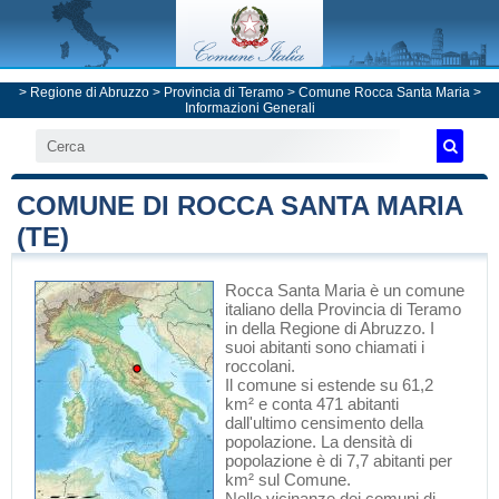
>
Regione di Abruzzo
>
Provincia di Teramo
>
Comune Rocca Santa Maria
>
Informazioni Generali
COMUNE DI ROCCA SANTA MARIA
(TE)
Rocca Santa Maria
è un comune
italiano
della Provincia di Teramo
in
della Regione di Abruzzo
. I
suoi abitanti sono chiamati i
roccolani.
Il comune si estende su 61,2
km² e conta 471 abitanti
dall'ultimo censimento della
popolazione. La densità di
popolazione è di 7,7 abitanti per
km² sul Comune.
Nelle vicinanze dei comuni di