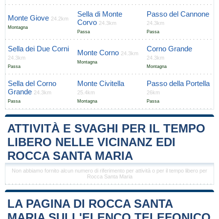
Sella di Monte
Passo del Cannone
Monte Giove
24.2km
Corvo
24.3km
24.3km
Montagna
Passa
Passa
Sella dei Due Corni
Corno Grande
Monte Corno
24.3km
24.3km
24.3km
Montagna
Passa
Montagna
Sella del Corno
Monte Civitella
Passo della Portella
Grande
24.3km
25.4km
26km
Passa
Montagna
Passa
ATTIVITÀ E SVAGHI PER IL TEMPO
LIBERO NELLE VICINANZ EDI
ROCCA SANTA MARIA
Non abbiamo fornito alcun numero di riferimento per attività o per il tempo libero per
Rocca Santa Maria
LA PAGINA DI ROCCA SANTA
MARIA SULL'ELENCO TELEFONICO