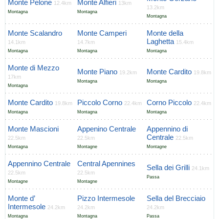
Monte Pelone
Monte Alfieri
12.4km
13km
13.2km
Montagna
Montagna
Montagna
Monte Scalandro
Monte Camperi
Monte della
Laghetta
14.1km
14.7km
15.4km
Montagna
Montagna
Montagna
Monte di Mezzo
Monte Piano
Monte Cardito
19.2km
19.8km
17km
Montagna
Montagna
Montagna
Monte Cardito
Piccolo Corno
Corno Piccolo
19.8km
22.4km
22.4km
Montagna
Montagna
Montagna
Monte Mascioni
Appenino Centrale
Appennino di
Centrale
22.5km
22.5km
22.5km
Montagna
Montagne
Montagne
Appennino Centrale
Central Apennines
Sella dei Grilli
24.1km
22.5km
22.5km
Passa
Montagne
Montagne
Monte d’
Pizzo Intermesole
Sella del Brecciaio
Intermesole
24.2km
24.2km
24.2km
Montagna
Montagna
Passa