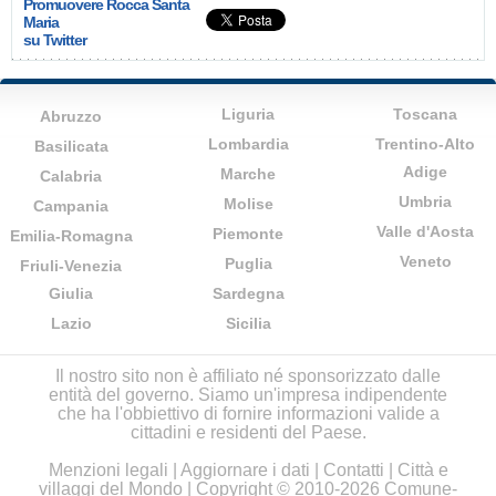
Promuovere Rocca Santa
Maria
su Twitter
Liguria
Toscana
Abruzzo
Lombardia
Trentino-Alto
Basilicata
Adige
Marche
Calabria
Umbria
Molise
Campania
Valle d'Aosta
Piemonte
Emilia-Romagna
Veneto
Puglia
Friuli-Venezia
Giulia
Sardegna
Lazio
Sicilia
Il nostro sito non è affiliato né sponsorizzato dalle
entità del governo. Siamo un'impresa indipendente
che ha l'obbiettivo di fornire informazioni valide a
cittadini e residenti del Paese.
Menzioni legali
|
Aggiornare i dati
|
Contatti
|
Città e
villaggi del Mondo
| Copyright © 2010-2026 Comune-