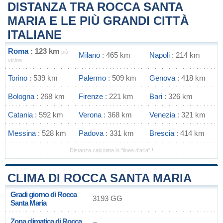
DISTANZA TRA ROCCA SANTA
MARIA E LE PIÙ GRANDI CITTÀ
ITALIANE
Roma
: 123 km
più
Milano
: 465 km
Napoli
: 214 km
vicina
Torino
: 539 km
Palermo
: 509 km
Genova
: 418 km
Bologna
: 268 km
Firenze
: 221 km
Bari
: 326 km
Catania
: 592 km
Verona
: 368 km
Venezia
: 321 km
Messina
: 528 km
Padova
: 331 km
Brescia
: 414 km
Distanza calcolata in "linea d'aria" !
CLIMA DI ROCCA SANTA MARIA
Gradi giorno di Rocca
3193 GG
Santa Maria
Zona climatica di Rocca