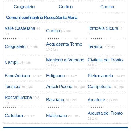
Crognaleto
Cortino
Cortino
Comuni confinanti di Rocca Santa Maria
Valle Castellana
Torricella Sicura
6.1
11
Cortino
6.2 km
km
km
Acquasanta Terme
Crognaleto
Teramo
11.5 km
14.3 km
13.3 km
Montorio al Vomano
Civitella del Tronto
Campli
14.4 km
14.4 km
14.8 km
Fano Adriano
Folignano
Pietracamela
14.9 km
17.3 km
18.4 km
Tossicia
Ascoli Piceno
Campotosto
18.6 km
19.1 km
19.3 km
Roccafluvione
19.6
Basciano
Amatrice
20.3 km
20.4 km
km
Arquata del Tronto
Colledara
Maltignano
20.5 km
20.9 km
21.2 km