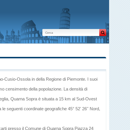
ano-Cusio-Ossola
in
della Regione di Piemonte
. I suoi
imo censimento della popolazione. La densità di
eglia
, Quarna Sopra è situata a 15 km al Sud-Ovest
a le seguenti coordinate geografiche 45° 52' 26'' Nord,
recarti presso il Comune di Quarna Sopra Piazza 24