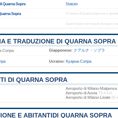
di Quarna Sopra
Statuto
 Quarna Sopra
Il Comune di Quarna Sopra non è gemell
Quarna Sopra non fa parte d'un parco na
IA E TRADUZIONE DI QUARNA SOPRA
Giapponese:
クアルナ・ソプラ
а-Сопра
пра
Ucraino:
Куарна-Сопра
TI DI QUARNA SOPRA
Aeroporto di Milano-Malpensa
Aeroporto di Aosta
79.4 km
Aeroporto di Milano-Linate
85 
IONE E ABITANTIDI QUARNA SOPRA