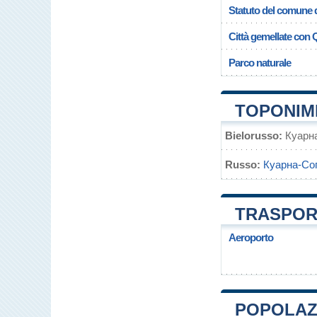
Statuto del comune 
Città gemellate con
Parco naturale
TOPONIM
Bielorusso:
Куарн
Russo:
Куарна-Со
TRASPOR
Aeroporto
POPOLAZ