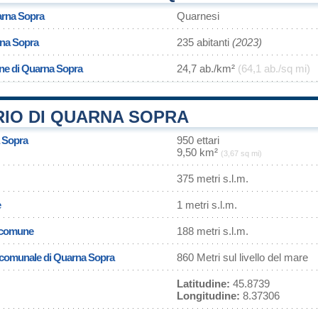
arna Sopra
Quarnesi
rna Sopra
235 abitanti
(2023)
one di Quarna Sopra
24,7 ab./km²
(64,1 ab./sq mi)
RIO DI QUARNA SOPRA
a Sopra
950 ettari
9,50 km²
(3,67 sq mi)
375 metri s.l.m.
e
1 metri s.l.m.
l comune
188 metri s.l.m.
a comunale di Quarna Sopra
860 Metri sul livello del mare
Latitudine:
45.8739
Longitudine:
8.37306