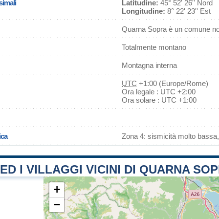
simali
Latitudine:
45° 52' 26'' Nord
Longitudine:
8° 22' 23'' Est
Quarna Sopra è un comune non
Totalmente montano
Montagna interna
UTC
+1:00 (Europe/Rome)
Ora legale : UTC +2:00
Ora solare : UTC +1:00
ica
Zona 4: sismicità molto bassa,
 ED I VILLAGGI VICINI DI QUARNA SO
+
−