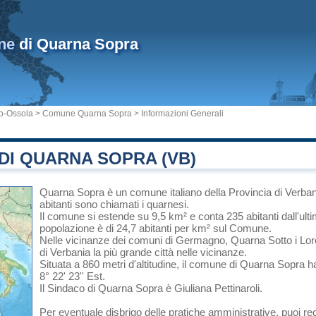
ne
di Quarna Sopra
io-Ossola
>
Comune Quarna Sopra
> Informazioni Generali
DI QUARNA SOPRA (VB)
Quarna Sopra
è un comune italiano
della Provincia di Verb
abitanti sono chiamati i quarnesi.
Il comune si estende su 9,5 km² e conta 235 abitanti dall'ult
popolazione è di 24,7 abitanti per km² sul Comune.
Nelle vicinanze dei comuni di
Germagno
,
Quarna Sotto
i
Lor
di
Verbania
la più grande città nelle vicinanze.
Situata a 860 metri d'altitudine, il comune di Quarna Sopra h
8° 22' 23'' Est.
Il Sindaco di Quarna Sopra è Giuliana Pettinaroli.
Per eventuale disbrigo delle pratiche amministrative, puoi 