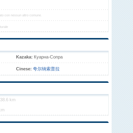
ato con nessun altro comune.
turale
Kazaka:
Куарна-Сопра
Cinese:
夸尔纳索普拉
38.6 km
km