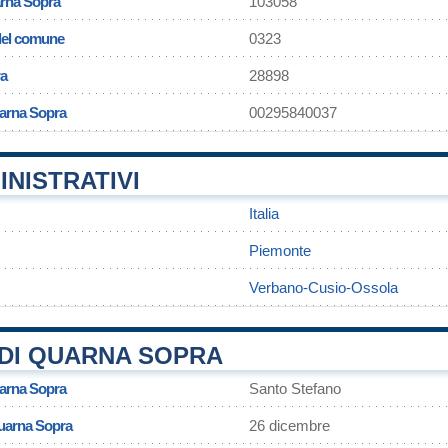
rna Sopra
103058
 del comune
0323
ra
28898
uarna Sopra
00295840037
INISTRATIVI
Italia
Piemonte
Verbano-Cusio-Ossola
DI QUARNA SOPRA
uarna Sopra
Santo Stefano
Quarna Sopra
26 dicembre