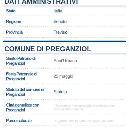
DATI AMMINISTRATIVI
Stato
Italia
Regione
Veneto
Provincia
Treviso
COMUNE DI PREGANZIOL
Santo Patrono di
Sant'Urbano
Preganziol
Festa Patronale di
25 maggio
Preganziol
Statuto del comune di
Statuto
Preganziol
Città gemellate con
Il Comune di Preganziol non è gemellato con
Preganziol
nessun altro comune.
Parco naturale
Preganziol non fa parte d'un parco naturale