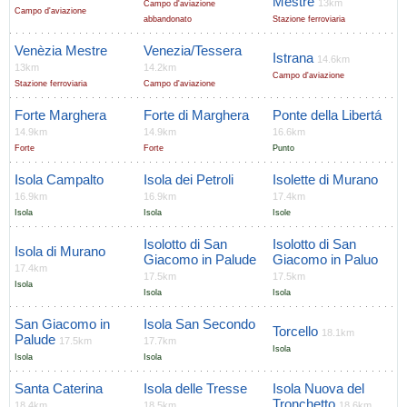
Mestre
13km
Campo d'aviazione
Campo d'aviazione
abbandonato
Stazione ferroviaria
Venèzia Mestre
Venezia/Tessera
Istrana
14.6km
13km
14.2km
Campo d'aviazione
Stazione ferroviaria
Campo d'aviazione
Forte Marghera
Forte di Marghera
Ponte della Libertá
14.9km
14.9km
16.6km
Forte
Forte
Punto
Isola Campalto
Isola dei Petroli
Isolette di Murano
16.9km
16.9km
17.4km
Isola
Isola
Isole
Isolotto di San
Isolotto di San
Isola di Murano
Giacomo in Palude
Giacomo in Paluo
17.4km
17.5km
17.5km
Isola
Isola
Isola
San Giacomo in
Isola San Secondo
Torcello
18.1km
Palude
17.5km
17.7km
Isola
Isola
Isola
Santa Caterina
Isola delle Tresse
Isola Nuova del
Tronchetto
18.4km
18.5km
18.6km