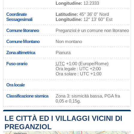
Longitudine:
12.2333
Coordinate
Latitudine:
45° 36' 0'' Nord
Sessagesimali
Longitudine:
12° 13' 60'' Est
Comune litoraneo
Preganziol è un comune non litoraneo
Comune Montano
Non montano
Zona altimetrica
Pianura
Fuso orario
UTC
+1:00 (Europe/Rome)
Ora legale : UTC +2:00
Ora solare : UTC +1:00
Ora locale
Classificazione sismica
Zona 3: sismicità bassa, PGA fra
0,05 e 0,15g.
LE CITTÀ ED I VILLAGGI VICINI DI
PREGANZIOL