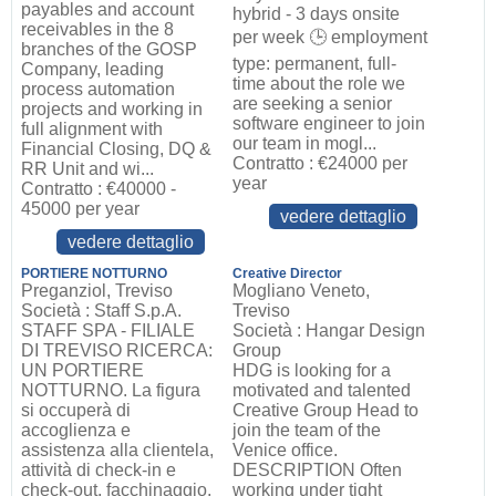
payables and account
hybrid - 3 days onsite
receivables in the 8
per week 🕒 employment
branches of the GOSP
type: permanent, full-
Company, leading
time about the role we
process automation
are seeking a senior
projects and working in
software engineer to join
full alignment with
our team in mogl...
Financial Closing, DQ &
Contratto : €24000 per
RR Unit and wi...
year
Contratto : €40000 -
45000 per year
vedere dettaglio
vedere dettaglio
PORTIERE NOTTURNO
Creative Director
Preganziol, Treviso
Mogliano Veneto,
Società : Staff S.p.A.
Treviso
STAFF SPA - FILIALE
Società : Hangar Design
DI TREVISO RICERCA:
Group
UN PORTIERE
HDG is looking for a
NOTTURNO. La figura
motivated and talented
si occuperà di
Creative Group Head to
accoglienza e
join the team of the
assistenza alla clientela,
Venice office.
attività di check-in e
DESCRIPTION Often
check-out, facchinaggio,
working under tight