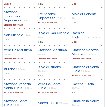
Chiesa
Isola
Molo
Stazione
Trevignano-
Molo di Ponente
Trevignano
Signoressa
18.9km
19km
Signoressa
18.9km
Stazione ferroviaria
Molo
Stazione ferroviaria
Isola di San Michele
Bachina
San Michele
19km
Tagliamento
19km
19.1km
Isola
Isola
Molo(-i)
Venezia Marittima
Stazione Marittima
Stazione Venezia
Marittima
19.3km
19.3km
19.3km
Stazione ferroviaria
Stazione ferroviaria
Stazione ferroviaria
Isole di Burano
Stazione di Santa
Burano
19.3km
Lucia
19.3km
19.7km
Isola
Isola
Stazione ferroviaria
Stazione Venezia
Venezia-Santa-
Sacche Fisola
Santa Lucia
Lucia
19.7km
19.7km
19.7km
Stazione ferroviaria
Stazione ferroviaria
Isola
Stazione Santa
Punta della Salute
Sacca Fisola
19.7km
Lucia
19.7km
20.1km