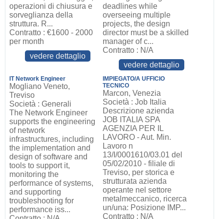
operazioni di chiusura e
deadlines while
sorveglianza della
overseeing multiple
struttura. R...
projects, the design
Contratto : €1600 - 2000
director must be a skilled
per month
manager of c...
Contratto : N/A
vedere dettaglio
vedere dettaglio
IT Network Engineer
IMPIEGATO/A UFFICIO
Mogliano Veneto,
TECNICO
Marcon, Venezia
Treviso
Società : Job Italia
Società : Generali
Descrizione azienda
The Network Engineer
JOB ITALIA SPA
supports the engineering
AGENZIA PER IL
of network
LAVORO - Aut. Min.
infrastructures, including
Lavoro n
the implementation and
13/I/0001610/03.01 del
design of software and
05/02/2010 - filiale di
tools to support it,
Treviso, per storica e
monitoring the
strutturata azienda
performance of systems,
operante nel settore
and supporting
metalmeccanico, ricerca
troubleshooting for
un/una: Posizione IMP...
performance iss...
Contratto : N/A
Contratto : N/A