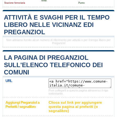
Isola
Stazione ferroviaria
Punto
ATTIVITÀ E SVAGHI PER IL TEMPO
LIBERO NELLE VICINANZ EDI
PREGANZIOL
Non abbiamo fornito alcun numero di riferimento per attività o per il tempo libero per
Preganziol
LA PAGINA DI PREGANZIOL
SULL'ELENCO TELEFONICO DEI
COMUNI
URL
Puoi collegarti a questa pagina attraverso il rigo
sottostante.
Aggiungi Preganziol a
Clicca sul link per aggiungere
Preferiti / segnalibro
questa pagina ai preferiti (o
segnalibro)