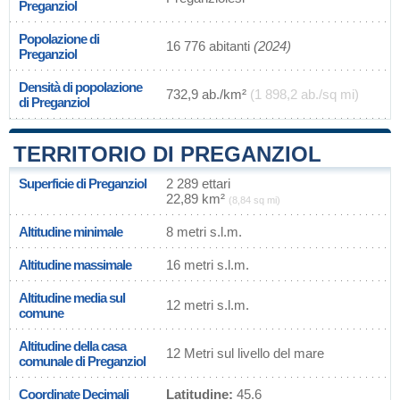
Preganziol
Popolazione di
16 776 abitanti
(2024)
Preganziol
Densità di popolazione
732,9 ab./km²
(1 898,2 ab./sq mi)
di Preganziol
TERRITORIO DI PREGANZIOL
Superficie di Preganziol
2 289 ettari
22,89 km²
(8,84 sq mi)
Altitudine minimale
8 metri s.l.m.
Altitudine massimale
16 metri s.l.m.
Altitudine media sul
12 metri s.l.m.
comune
Altitudine della casa
12 Metri sul livello del mare
comunale di Preganziol
Coordinate Decimali
Latitudine:
45.6