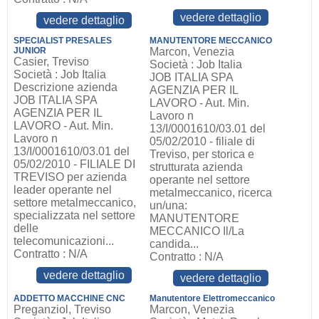
vedere dettaglio
vedere dettaglio
SPECIALIST PRESALES
MANUTENTORE MECCANICO
JUNIOR
Marcon, Venezia
Casier, Treviso
Società : Job Italia
Società : Job Italia
JOB ITALIA SPA
Descrizione azienda
AGENZIA PER IL
JOB ITALIA SPA
LAVORO - Aut. Min.
AGENZIA PER IL
Lavoro n
LAVORO - Aut. Min.
13/I/0001610/03.01 del
Lavoro n
05/02/2010 - filiale di
13/I/0001610/03.01 del
Treviso, per storica e
05/02/2010 - FILIALE DI
strutturata azienda
TREVISO per azienda
operante nel settore
leader operante nel
metalmeccanico, ricerca
settore metalmeccanico,
un/una:
specializzata nel settore
MANUTENTORE
delle
MECCANICO Il/La
telecomunicazioni...
candida...
Contratto : N/A
Contratto : N/A
vedere dettaglio
vedere dettaglio
ADDETTO MACCHINE CNC
Manutentore Elettromeccanico
Preganziol, Treviso
Marcon, Venezia