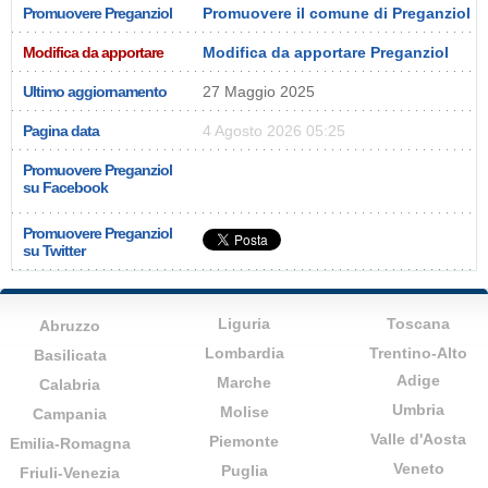
Promuovere Preganziol
Promuovere il comune di Preganziol
Modifica da apportare
Modifica da apportare Preganziol
Ultimo aggiornamento
27 Maggio 2025
Pagina data
4 Agosto 2026 05:25
Promuovere Preganziol
su Facebook
Promuovere Preganziol
su Twitter
Liguria
Toscana
Abruzzo
Lombardia
Trentino-Alto
Basilicata
Adige
Marche
Calabria
Umbria
Molise
Campania
Valle d'Aosta
Piemonte
Emilia-Romagna
Veneto
Puglia
Friuli-Venezia