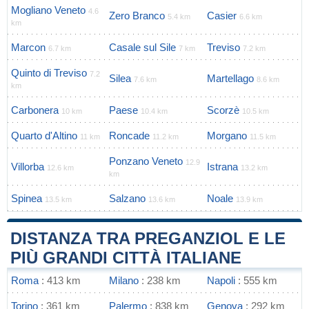
Mogliano Veneto
4.6
Zero Branco
Casier
5.4 km
6.6 km
km
Marcon
Casale sul Sile
Treviso
6.7 km
7 km
7.2 km
Quinto di Treviso
7.2
Silea
Martellago
7.6 km
8.6 km
km
Carbonera
Paese
Scorzè
10 km
10.4 km
10.5 km
Quarto d'Altino
Roncade
Morgano
11 km
11.2 km
11.5 km
Ponzano Veneto
12.9
Villorba
Istrana
12.6 km
13.2 km
km
Spinea
Salzano
Noale
13.5 km
13.6 km
13.9 km
DISTANZA TRA PREGANZIOL E LE
PIÙ GRANDI CITTÀ ITALIANE
Roma
: 413 km
Milano
: 238 km
Napoli
: 555 km
Torino
: 361 km
Palermo
: 838 km
Genova
: 292 km