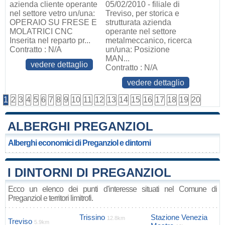
azienda cliente operante
05/02/2010 - filiale di
nel settore vetro un/una:
Treviso, per storica e
OPERAIO SU FRESE E
strutturata azienda
MOLATRICI CNC
operante nel settore
Inserita nel reparto pr...
metalmeccanico, ricerca
Contratto : N/A
un/una: Posizione
MAN...
vedere dettaglio
Contratto : N/A
vedere dettaglio
1
2
3
4
5
6
7
8
9
10
11
12
13
14
15
16
17
18
19
20
ALBERGHI PREGANZIOL
Alberghi economici di Preganziol e dintorni
I DINTORNI DI PREGANZIOL
Ecco un elenco dei punti d'interesse situati nel Comune di
Preganziol e territori limitrofi.
Trissino
Stazione Venezia
12.8km
Treviso
5.9km