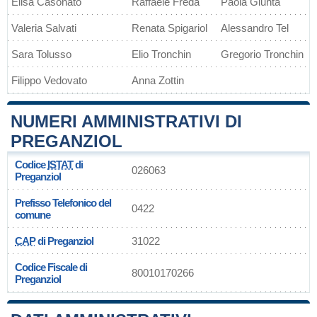
Elisa Casonato
Raffaele Freda
Paola Giunta
Valeria Salvati
Renata Spigariol
Alessandro Tel
Sara Tolusso
Elio Tronchin
Gregorio Tronchin
Filippo Vedovato
Anna Zottin
NUMERI AMMINISTRATIVI DI
PREGANZIOL
Codice
ISTAT
di
026063
Preganziol
Prefisso Telefonico del
0422
comune
CAP
di Preganziol
31022
Codice Fiscale di
80010170266
Preganziol