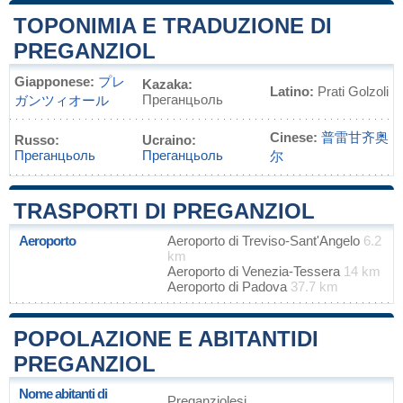
TOPONIMIA E TRADUZIONE DI
PREGANZIOL
Giapponese:
プレ
Kazaka:
Latino:
Prati Golzoli
Преганцьоль
ガンツィオール
Cinese:
普雷甘齐奥
Russo:
Ucraino:
Преганцьоль
Преганцьоль
尔
TRASPORTI DI PREGANZIOL
Aeroporto
Aeroporto di Treviso-Sant'Angelo
6.2
km
Aeroporto di Venezia-Tessera
14 km
Aeroporto di Padova
37.7 km
POPOLAZIONE E ABITANTIDI
PREGANZIOL
Nome abitanti di
Preganziolesi