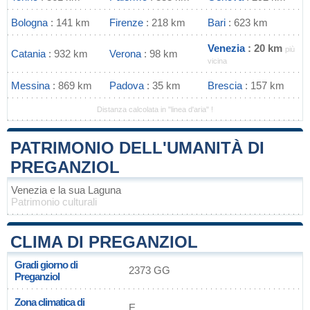
Bologna
: 141 km
Firenze
: 218 km
Bari
: 623 km
Venezia
: 20 km
più
Catania
: 932 km
Verona
: 98 km
vicina
Messina
: 869 km
Padova
: 35 km
Brescia
: 157 km
Distanza calcolata in "linea d'aria" !
PATRIMONIO DELL'UMANITÀ DI
PREGANZIOL
Venezia e la sua Laguna
Patrimonio culturali
CLIMA DI PREGANZIOL
Gradi giorno di
2373 GG
Preganziol
Zona climatica di
E