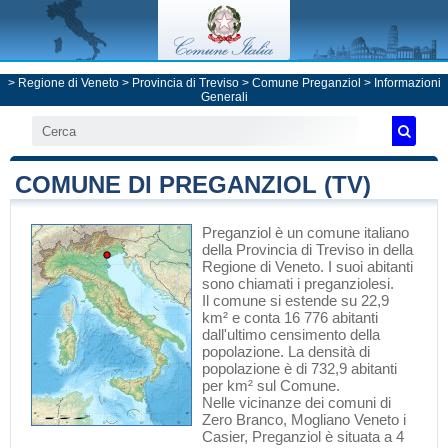
>
Regione di Veneto
>
Provincia di Treviso
>
Comune Preganziol
> Informazioni
Generali
COMUNE DI PREGANZIOL (TV)
Preganziol
è un comune italiano
della Provincia di Treviso
in
della
Regione di Veneto
. I suoi abitanti
sono chiamati i preganziolesi.
Il comune si estende su 22,9
km² e conta 16 776 abitanti
dall'ultimo censimento della
popolazione. La densità di
popolazione è di 732,9 abitanti
per km² sul Comune.
Nelle vicinanze dei comuni di
Zero Branco
,
Mogliano Veneto
i
Casier
, Preganziol è situata a 4