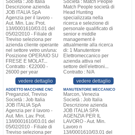
Società : Job Italia
Società : Match People
Descrizione azienda
Match People società di
JOB ITALIA SpA
Head Hunting
Agenzia per il lavoro -
specializzata nella
Aut. Min. Lav. Prot.
ricerca e selezione di
13/I/0001610/03.01 del
personale qualificato di
05/02/2010 - Filiale di
senior e middle
Treviso seleziona per
management è
azienda cliente operante
attualmente alla ricerca
nel settore vetro un/una:
di: 1 Manutentore
Posizione OPERAIO SU
Elettromeccanico per
FRESE E MOLAT...
azienda attiva nel
Contratto : €22000 -
settore dell'elettroni...
26000 per year
Contratto : N/A
vedere dettaglio
vedere dettaglio
ADDETTO MACCHINE CNC
MANUTENTORE MECCANICO
Preganziol, Treviso
Marcon, Venezia
Società : Job Italia
Società : Job Italia
JOB ITALIA SpA
Descrizione azienda
Agenzia per il lavoro -
JOB ITALIA SPA
Aut. Min. Lav. Prot.
AGENZIA PER IL
13/I/0001610/03.01 del
LAVORO - Aut. Min.
05/02/2010 - Filiale di
Lavoro n
Treviso seleziona per
13/I/0001610/03.01 del