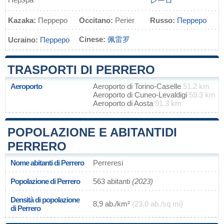
レーロ
Kazaka:
Перреро
Occitano:
Perier
Russo:
Перреро
Cinese:
佩雷罗
Ucraino:
Перреро
TRASPORTI DI PERRERO
Aeroporto
Aeroporto di Torino-Caselle
51.2 km
Aeroporto di Cuneo-Levaldigi
59.3 km
Aeroporto di Aosta
91.3 km
POPOLAZIONE E ABITANTIDI
PERRERO
Nome abitanti di Perrero
Perreresi
Popolazione di Perrero
563 abitanti
(2023)
Densità di popolazione
8,9 ab./km²
(23,0 ab./sq mi)
di Perrero