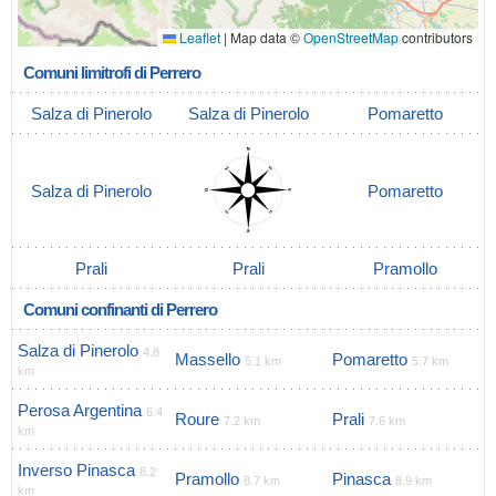
Leaflet
|
Map data ©
OpenStreetMap
contributors
Comuni limitrofi di Perrero
Salza di Pinerolo
Salza di Pinerolo
Pomaretto
Salza di Pinerolo
Pomaretto
Prali
Prali
Pramollo
Comuni confinanti di Perrero
Salza di Pinerolo
4.8
Massello
Pomaretto
5.1 km
5.7 km
km
Perosa Argentina
6.4
Roure
Prali
7.2 km
7.6 km
km
Inverso Pinasca
8.2
Pramollo
Pinasca
8.7 km
8.9 km
km