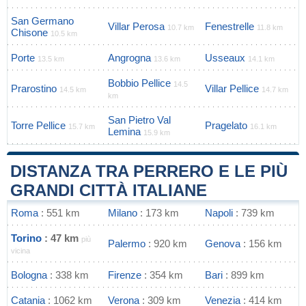
San Germano
Villar Perosa
Fenestrelle
10.7 km
11.8 km
Chisone
10.5 km
Porte
Angrogna
Usseaux
13.5 km
13.6 km
14.1 km
Bobbio Pellice
14.5
Prarostino
Villar Pellice
14.5 km
14.7 km
km
San Pietro Val
Torre Pellice
Pragelato
15.7 km
16.1 km
Lemina
15.9 km
DISTANZA TRA PERRERO E LE PIÙ
GRANDI CITTÀ ITALIANE
Roma
: 551 km
Milano
: 173 km
Napoli
: 739 km
Torino
: 47 km
più
Palermo
: 920 km
Genova
: 156 km
vicina
Bologna
: 338 km
Firenze
: 354 km
Bari
: 899 km
Catania
: 1062 km
Verona
: 309 km
Venezia
: 414 km