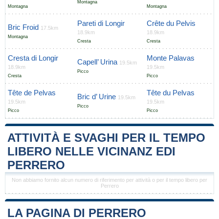
Montagna
Montagna
Montagna
Pareti di Longir
Crête du Pelvis
Bric Froid
17.5km
18.9km
18.9km
Montagna
Cresta
Cresta
Cresta di Longir
Monte Palavas
Capell’ Urina
19.5km
18.9km
19.5km
Picco
Cresta
Picco
Tête de Pelvas
Tête du Pelvas
Bric d’ Urine
19.5km
19.5km
19.5km
Picco
Picco
Picco
ATTIVITÀ E SVAGHI PER IL TEMPO
LIBERO NELLE VICINANZ EDI
PERRERO
Non abbiamo fornito alcun numero di riferimento per attività o per il tempo libero per
Perrero
LA PAGINA DI PERRERO