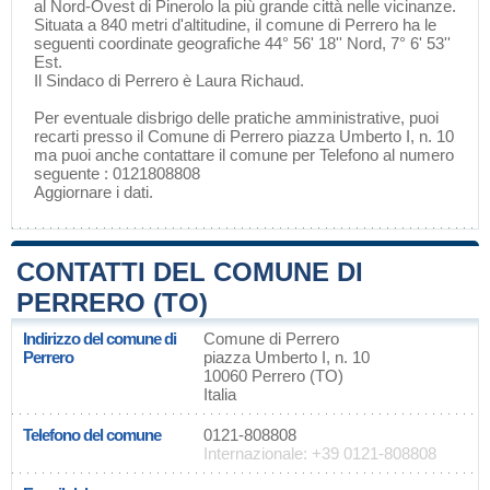
al Nord-Ovest di
Pinerolo
la più grande città nelle vicinanze.
Situata a 840 metri d'altitudine, il comune di Perrero ha le
seguenti coordinate geografiche 44° 56' 18'' Nord, 7° 6' 53''
Est.
Il Sindaco di Perrero è Laura Richaud.
Per eventuale disbrigo delle pratiche amministrative, puoi
recarti presso il Comune di Perrero piazza Umberto I, n. 10
ma puoi anche contattare il comune per Telefono al numero
seguente : 0121808808
Aggiornare i dati
.
CONTATTI DEL COMUNE DI
PERRERO (TO)
Indirizzo del comune di
Comune di Perrero
Perrero
piazza Umberto I, n. 10
10060 Perrero (TO)
Italia
Telefono del comune
0121-808808
Internazionale: +39 0121-808808