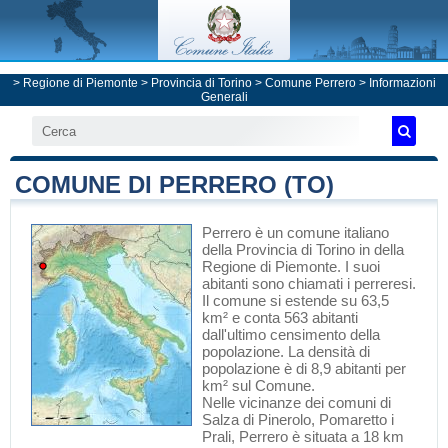
>
Regione di Piemonte
>
Provincia di Torino
>
Comune Perrero
> Informazioni
Generali
COMUNE DI PERRERO (TO)
Perrero
è un comune italiano
della Provincia di Torino
in
della
Regione di Piemonte
. I suoi
abitanti sono chiamati i perreresi.
Il comune si estende su 63,5
km² e conta 563 abitanti
dall'ultimo censimento della
popolazione. La densità di
popolazione è di 8,9 abitanti per
km² sul Comune.
Nelle vicinanze dei comuni di
Salza di Pinerolo
,
Pomaretto
i
Prali
, Perrero è situata a 18 km