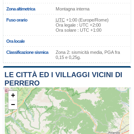
Zona altimetrica
Montagna interna
Fuso orario
UTC
+1:00 (Europe/Rome)
Ora legale : UTC +2:00
Ora solare : UTC +1:00
Ora locale
Classificazione sismica
Zona 2: sismicità media, PGA fra
0,15 e 0,25g.
LE CITTÀ ED I VILLAGGI VICINI DI
PERRERO
+
−