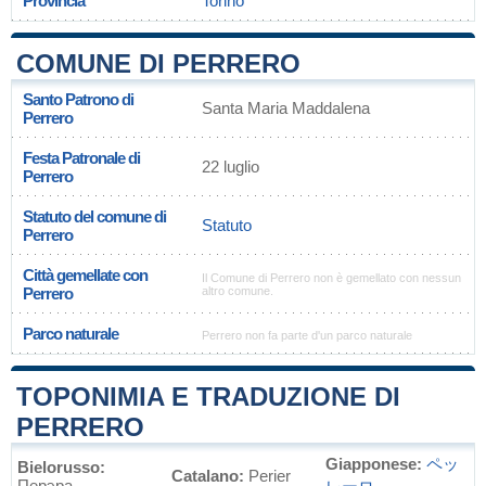
Provincia
Torino
COMUNE DI PERRERO
Santo Patrono di
Santa Maria Maddalena
Perrero
Festa Patronale di
22 luglio
Perrero
Statuto del comune di
Statuto
Perrero
Città gemellate con
Il Comune di Perrero non è gemellato con nessun
Perrero
altro comune.
Parco naturale
Perrero non fa parte d'un parco naturale
TOPONIMIA E TRADUZIONE DI
PERRERO
Giapponese:
ペッ
Bielorusso:
Catalano:
Perier
Перэра