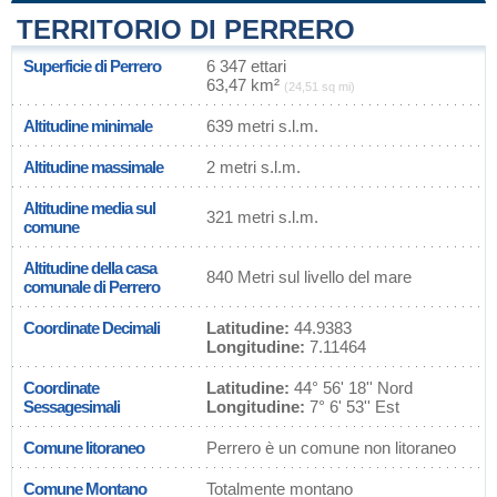
TERRITORIO DI PERRERO
Superficie di Perrero
6 347 ettari
63,47 km²
(24,51 sq mi)
Altitudine minimale
639 metri s.l.m.
Altitudine massimale
2 metri s.l.m.
Altitudine media sul
321 metri s.l.m.
comune
Altitudine della casa
840 Metri sul livello del mare
comunale di Perrero
Coordinate Decimali
Latitudine:
44.9383
Longitudine:
7.11464
Coordinate
Latitudine:
44° 56' 18'' Nord
Sessagesimali
Longitudine:
7° 6' 53'' Est
Comune litoraneo
Perrero è un comune non litoraneo
Comune Montano
Totalmente montano