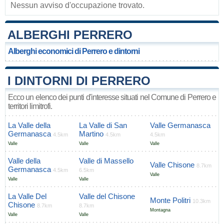
Nessun avviso d'occupazione trovato.
ALBERGHI PERRERO
Alberghi economici di Perrero e dintorni
I DINTORNI DI PERRERO
Ecco un elenco dei punti d'interesse situati nel Comune di Perrero e
territori limitrofi.
La Valle della
La Valle di San
Valle Germanasca
Germanasca
Martino
4.5km
4.5km
4.5km
Valle
Valle
Valle
Valle della
Valle di Massello
Valle Chisone
8.7km
Germanasca
4.5km
6.5km
Valle
Valle
Valle
La Valle Del
Valle del Chisone
Monte Politri
10.3km
Chisone
8.7km
8.7km
Montagna
Valle
Valle