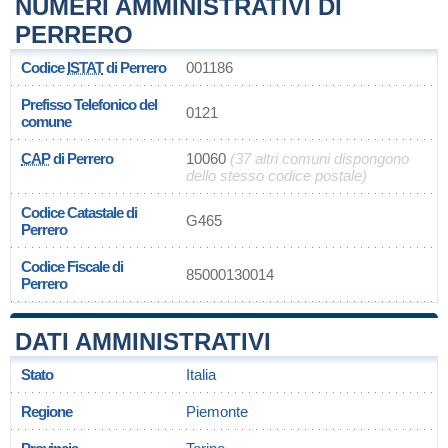
NUMERI AMMINISTRATIVI DI
PERRERO
Codice
ISTAT
di Perrero
001186
Prefisso Telefonico del
0121
comune
CAP
di Perrero
10060
(37 altri comuni dispongono
dello stesso codice postale)
Codice Catastale di
G465
Perrero
Codice Fiscale di
85000130014
Perrero
DATI AMMINISTRATIVI
Stato
Italia
Regione
Piemonte