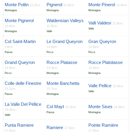
Monte Politn
Pignerol
Monte Pinerol
10.3km
10.6km
10.6km
Montagna
Montagna
Montagna
Monte Pignerol
Waldensian Valleys
Valli Valdesi
11.9km
10.6km
11.9km
Valle
Montagna
Valle
Col Saint-Martin
Le Grand Queyron
Gran Queyron
14km
14.8km
14.8km
Passa
Picco
Picco
Grand Queyron
Rocce Platasse
Rocce Platotasse
14.8km
14.9km
14.9km
Picco
Montagna
Montagna
Colle delle Finestre
Monte Banchetta
Valle Pellice
15.9km
15.2km
15.7km
Valle
Passa
Montagna
La Valle Del Péllice
Col Mayt
Monte Sises
16.3km
16.9km
15.9km
Passa
Montagna
Valle
Punta Ramiere
Pointe Ramière
Ramiere
17.5km
17.5km
17.5km