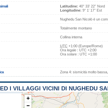
simali
Latitudine:
40° 33' 22'' Nord
Longitudine:
9° 1' 17'' Est
Nughedu San Nicolò è un comu
Totalmente montano
Collina interna
UTC
+1:00 (Europe/Rome)
Ora legale : UTC +2:00
Ora solare : UTC +1:00
ica
Zona 4: sismicità molto bassa,
 ED I VILLAGGI VICINI DI NUGHEDU S
+
−