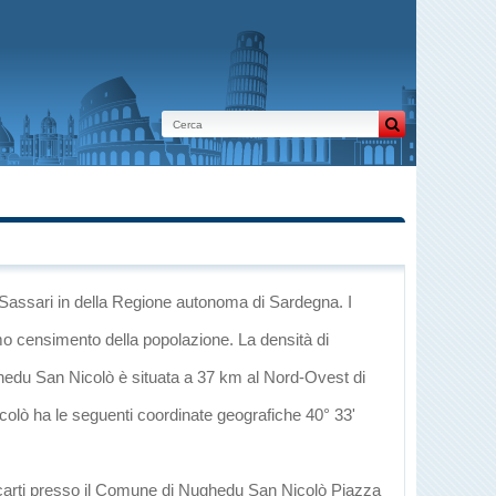
 Sassari
in
della Regione autonoma di Sardegna
. I
imo censimento della popolazione. La densità di
hedu San Nicolò è situata a 37 km al Nord-Ovest di
colò ha le seguenti coordinate geografiche 40° 33'
recarti presso il Comune di Nughedu San Nicolò Piazza