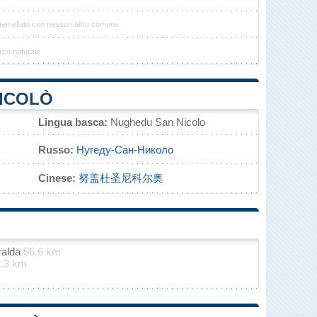
gemellato con nessun altro comune.
rco naturale
NICOLÒ
Lingua basca:
Nughedu San Nicolo
Russo:
Нугеду-Сан-Николо
Cinese:
努盖杜圣尼科尔奥
ralda
56.6 km
2.3 km