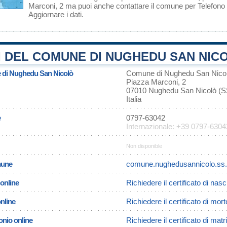
Marconi, 2 ma puoi anche contattare il comune per Telefon
Aggiornare i dati
.
 DEL COMUNE DI NUGHEDU SAN NICO
e di Nughedu San Nicolò
Comune di Nughedu San Nico
Piazza Marconi, 2
07010 Nughedu San Nicolò (S
Italia
e
0797-63042
Internazionale: +39 0797-6304
Non disponible
omune
comune.nughedusannicolo.ss.i
 online
Richiedere il certificato di na
online
Richiedere il certificato di mo
onio online
Richiedere il certificato di m