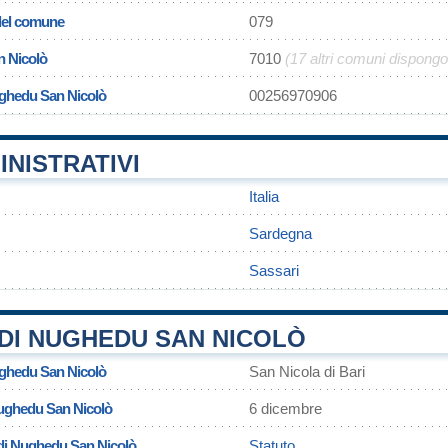
 del comune
079
 Nicolò
7010
(17 altri comuni dispongo
ughedu San Nicolò
00256970906
INISTRATIVI
Italia
Sardegna
Sassari
DI NUGHEDU SAN NICOLÒ
ughedu San Nicolò
San Nicola di Bari
Nughedu San Nicolò
6 dicembre
di Nughedu San Nicolò
Statuto