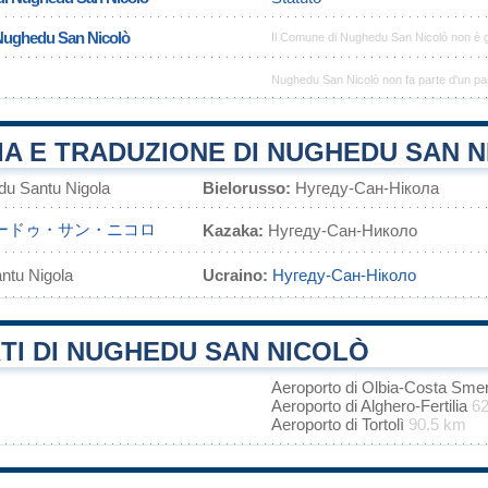
 Nughedu San Nicolò
Il Comune di Nughedu San Nicolò non è 
Nughedu San Nicolò non fa parte d'un pa
IA E TRADUZIONE DI NUGHEDU SAN 
u Santu Nigola
Bielorusso:
Нугеду-Сан-Нікола
ードゥ・サン・ニコロ
Kazaka:
Нугеду-Сан-Николо
ntu Nigola
Ucraino:
Нугеду-Сан-Ніколо
TI DI NUGHEDU SAN NICOLÒ
Aeroporto di Olbia-Costa Sme
Aeroporto di Alghero-Fertilia
6
Aeroporto di Tortolì
90.5 km