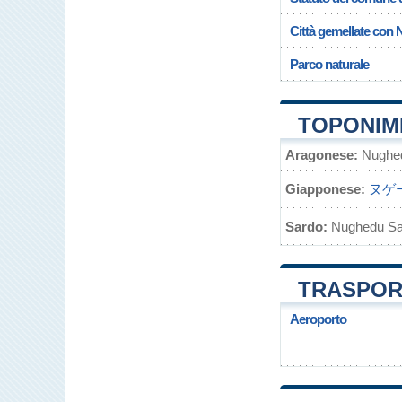
Città gemellate con
Parco naturale
TOPONIM
Aragonese:
Nughed
Giapponese:
ヌゲ
Sardo:
Nughedu Sa
TRASPOR
Aeroporto