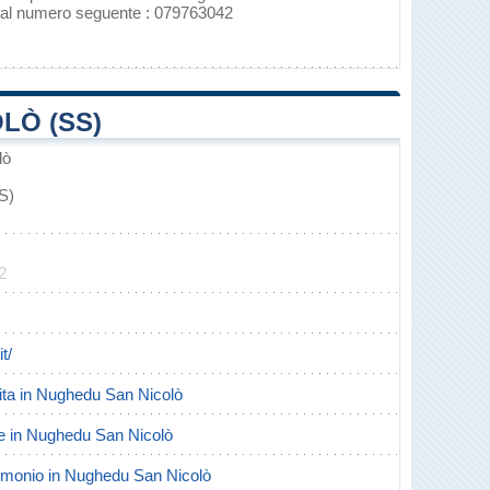
o al numero seguente : 079763042
LÒ (SS)
lò
S)
2
t/
scita in Nughedu San Nicolò
rte in Nughedu San Nicolò
atrimonio in Nughedu San Nicolò