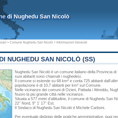
ne
di Nughedu San Nicolò
ssari
>
Comune Nughedu San Nicolò
> Informazioni Generali
I NUGHEDU SAN NICOLÒ (SS)
Nughedu San Nicolò
è un comune italiano
della Provincia di
suoi abitanti sono chiamati i nughedesi.
Il comune si estende su 68 km² e conta 725 abitanti dall'ult
popolazione è di 10,7 abitanti per km² sul Comune.
Nelle vicinanze dei comuni di
Ozieri
,
Pattada
i
Ittireddu
, Nug
Nuoro
la più grande città nelle vicinanze.
Situata a 577 metri d'altitudine, il comune di Nughedu San Ni
22'' Nord, 9° 1' 17'' Est.
Il Sindaco di Nughedu San Nicolò è Michele Carboni.
Per eventuale disbrigo delle pratiche amministrative, puoi 