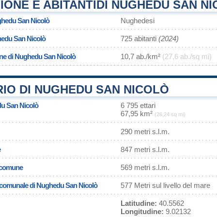
IONE E ABITANTIDI NUGHEDU SAN N
ghedu San Nicolò
Nughedesi
hedu San Nicolò
725 abitanti
(2024)
one di Nughedu San Nicolò
10,7 ab./km²
(27,6 ab./sq mi)
RIO DI NUGHEDU SAN NICOLÒ
du San Nicolò
6 795 ettari
67,95 km²
(26,24 sq mi)
290 metri s.l.m.
e
847 metri s.l.m.
l comune
569 metri s.l.m.
sa comunale di Nughedu San Nicolò
577 Metri sul livello del mare
Latitudine:
40.5562
Longitudine:
9.02132