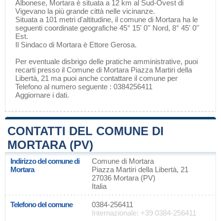
Albonese
, Mortara è situata a 12 km al Sud-Ovest di
Vigevano
la più grande città nelle vicinanze.
Situata a 101 metri d'altitudine, il comune di Mortara ha le
seguenti coordinate geografiche 45° 15' 0'' Nord, 8° 45' 0''
Est.
Il Sindaco di Mortara è Ettore Gerosa.
Per eventuale disbrigo delle pratiche amministrative, puoi
recarti presso il Comune di Mortara Piazza Martiri della
Libertà, 21 ma puoi anche contattare il comune per
Telefono al numero seguente : 0384256411
Aggiornare i dati
.
CONTATTI DEL COMUNE DI
MORTARA (PV)
Indirizzo del comune di
Comune di Mortara
Mortara
Piazza Martiri della Libertà, 21
27036 Mortara (PV)
Italia
Telefono del comune
0384-256411
Internazionale: +39 0384-256411