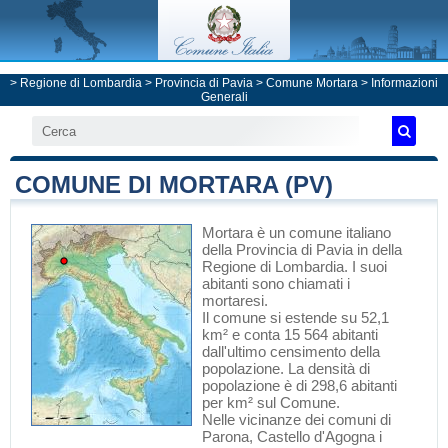
>
Regione di Lombardia
>
Provincia di Pavia
>
Comune Mortara
> Informazioni
Generali
COMUNE DI MORTARA (PV)
Mortara
è un comune italiano
della Provincia di Pavia
in
della
Regione di Lombardia
. I suoi
abitanti sono chiamati i
mortaresi.
Il comune si estende su 52,1
km² e conta 15 564 abitanti
dall'ultimo censimento della
popolazione. La densità di
popolazione è di 298,6 abitanti
per km² sul Comune.
Nelle vicinanze dei comuni di
Parona
,
Castello d'Agogna
i