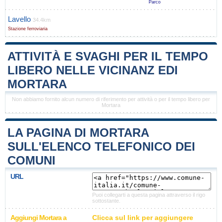
Parco
Lavello
34.4km
Stazione ferroviaria
ATTIVITÀ E SVAGHI PER IL TEMPO
LIBERO NELLE VICINANZ EDI
MORTARA
Non abbiamo fornito alcun numero di riferimento per attività o per il tempo libero per
Mortara
LA PAGINA DI MORTARA
SULL'ELENCO TELEFONICO DEI
COMUNI
URL
Puoi collegarti a questa pagina attraverso il rigo
sottostante.
Aggiungi Mortara a
Clicca sul link per aggiungere