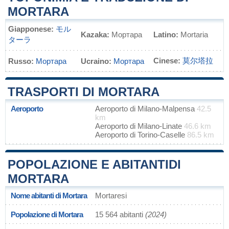
MORTARA
Giapponese:
モル
Kazaka:
Мортара
Latino:
Mortaria
ターラ
Cinese:
莫尔塔拉
Russo:
Мортара
Ucraino:
Мортара
TRASPORTI DI MORTARA
Aeroporto
Aeroporto di Milano-Malpensa
42.5
km
Aeroporto di Milano-Linate
46.6 km
Aeroporto di Torino-Caselle
86.5 km
POPOLAZIONE E ABITANTIDI
MORTARA
Nome abitanti di Mortara
Mortaresi
Popolazione di Mortara
15 564 abitanti
(2024)