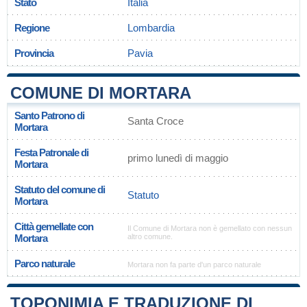
Stato
Italia
Regione
Lombardia
Provincia
Pavia
COMUNE DI MORTARA
Santo Patrono di
Santa Croce
Mortara
Festa Patronale di
primo lunedì di maggio
Mortara
Statuto del comune di
Statuto
Mortara
Città gemellate con
Il Comune di Mortara non è gemellato con nessun
Mortara
altro comune.
Parco naturale
Mortara non fa parte d'un parco naturale
TOPONIMIA E TRADUZIONE DI