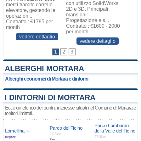
con utilizzo SolidWorks
merci tramite carrello
2D e 3D. Principali
elevatore, gestendo le
mansioni: -
operazion...
Progettazione e s...
Contratto : €1785 per
Contratto : €1600 - 2000
month
per month
vedere dettaglio
vedere dettaglio
1
2
3
ALBERGHI MORTARA
Alberghi economici di Mortara e dintorni
I DINTORNI DI MORTARA
Ecco un elenco dei punti d'interesse situati nel Comune di Mortara e
territori limitrofi.
Parco Lombardo
Parco del Ticino
Lomellina
della Valle del Ticino
0km
27.8km
27.8km
Regione
Parco