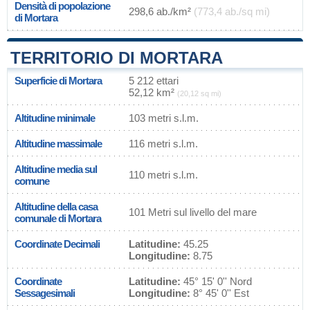
Densità di popolazione
298,6 ab./km²
(773,4 ab./sq mi)
di Mortara
TERRITORIO DI MORTARA
Superficie di Mortara
5 212 ettari
52,12 km²
(20,12 sq mi)
Altitudine minimale
103 metri s.l.m.
Altitudine massimale
116 metri s.l.m.
Altitudine media sul
110 metri s.l.m.
comune
Altitudine della casa
101 Metri sul livello del mare
comunale di Mortara
Coordinate Decimali
Latitudine:
45.25
Longitudine:
8.75
Coordinate
Latitudine:
45° 15' 0'' Nord
Sessagesimali
Longitudine:
8° 45' 0'' Est