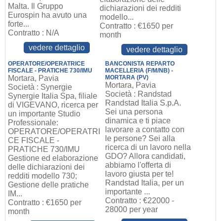
Malta. Il Gruppo
dichiarazioni dei redditi
Eurospin ha avuto una
modello...
forte...
Contratto : €1650 per
Contratto : N/A
month
vedere dettaglio
vedere dettaglio
OPERATORE/OPERATRICE
BANCONISTA REPARTO
FISCALE - PRATICHE 730/IMU
MACELLERIA (F/M/NB) -
Mortara, Pavia
MORTARA (PV)
Mortara, Pavia
Società : Synergie
Società : Randstad
Synergie Italia Spa, filiale
Randstad Italia S.p.A.
di VIGEVANO, ricerca per
Sei una persona
un importante Studio
dinamica e ti piace
Professionale:
lavorare a contatto con
OPERATORE/OPERATRI
le persone? Sei alla
CE FISCALE -
ricerca di un lavoro nella
PRATICHE 730/IMU
GDO? Allora candidati,
Gestione ed elaborazione
abbiamo l'offerta di
delle dichiarazioni dei
lavoro giusta per te!
redditi modello 730;
Randstad Italia, per un
Gestione delle pratiche
importante ...
IM...
Contratto : €22000 -
Contratto : €1650 per
28000 per year
month