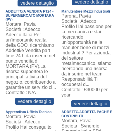
vedere dettaglio
vedere dettaglio
ADDETTO/A VENDITA PT24 -
Manutentore Mezzi Industriali
SUPERMERCATO MORTARA
Parona, Pavia
(PV)
Società : Adecco
Mortara, Pavia
Profilo Hai passione per
Società : Adecco
la meccanica e stai
Adecco Italia Per
ricercando
un'importante realta
un'opportunità nella
della GDO, ricerchiamo
manutenzione di mezzi
Addetti/e Vendita part
industriali? Per azienda
time 24 h da inserire nel
del settore
punto vendita di
metalmeccanico, stiamo
MORTARA (PV).La
ricercando una risorsa
risorsa supportera le
da inserire nel team
principali attivita del
Responsabilità Ti
negozio, contribuendo a
occuperai d...
garantire un servizio cl...
Contratto : €30000 per
Contratto : N/A
year
vedere dettaglio
vedere dettaglio
Apprendista Ufficio Tecnico
ADDETTO/ADDETTA PAGHE E
Mortara, Pavia
CONTRIBUTI
Mortara, Pavia
Società : Adecco
Società : Synergie
Profilo Hai conseguito