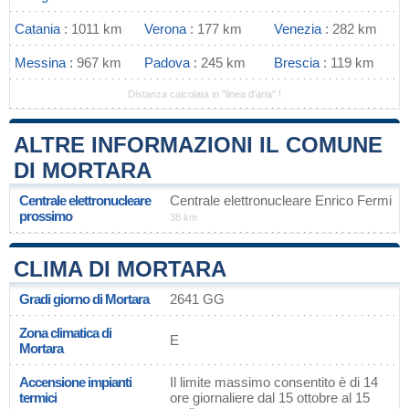
Catania
: 1011 km
Verona
: 177 km
Venezia
: 282 km
Messina
: 967 km
Padova
: 245 km
Brescia
: 119 km
Distanza calcolata in "linea d'aria" !
ALTRE INFORMAZIONI IL COMUNE
DI MORTARA
Centrale elettronucleare
Centrale elettronucleare Enrico Fermi
prossimo
38 km
CLIMA DI MORTARA
Gradi giorno di Mortara
2641 GG
Zona climatica di
E
Mortara
Accensione impianti
Il limite massimo consentito è di 14
termici
ore giornaliere dal 15 ottobre al 15