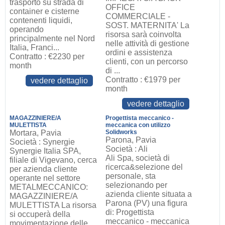
trasporto su strada di
OFFICE
container e cisterne
COMMERCIALE -
contenenti liquidi,
SOST. MATERNITA' La
operando
risorsa sarà coinvolta
principalmente nel Nord
nelle attività di gestione
Italia, Franci...
ordini e assistenza
Contratto : €2230 per
clienti, con un percorso
month
di ...
Contratto : €1979 per
vedere dettaglio
month
vedere dettaglio
MAGAZZINIERE/A
Progettista meccanico -
MULETTISTA
meccanica con utilizzo
Mortara, Pavia
Solidworks
Parona, Pavia
Società : Synergie
Società : Ali
Synergie Italia SPA,
Ali Spa, società di
filiale di Vigevano, cerca
ricerca&selezione del
per azienda cliente
personale, sta
operante nel settore
selezionando per
METALMECCANICO:
azienda cliente situata a
MAGAZZINIERE/A
Parona (PV) una figura
MULETTISTA La risorsa
di: Progettista
si occuperà della
meccanico - meccanica
movimentazione delle