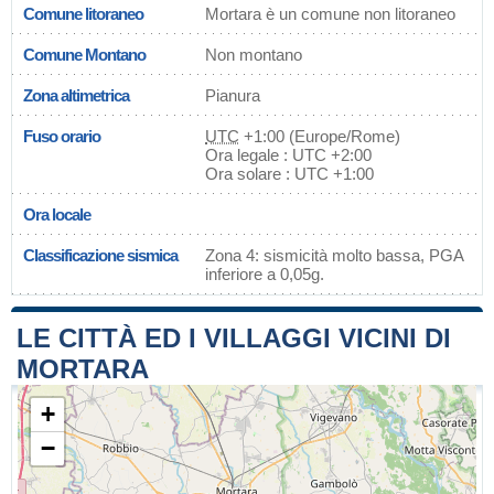
Comune litoraneo
Mortara è un comune non litoraneo
Comune Montano
Non montano
Zona altimetrica
Pianura
Fuso orario
UTC
+1:00 (Europe/Rome)
Ora legale : UTC +2:00
Ora solare : UTC +1:00
Ora locale
Classificazione sismica
Zona 4: sismicità molto bassa, PGA
inferiore a 0,05g.
LE CITTÀ ED I VILLAGGI VICINI DI
MORTARA
+
−