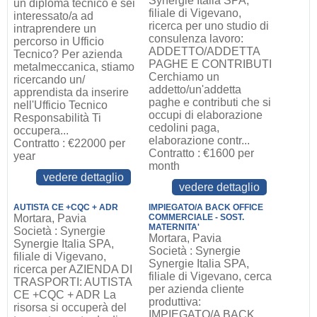
Synergie Italia SPA,
un diploma tecnico e sei
filiale di Vigevano,
interessato/a ad
ricerca per uno studio di
intraprendere un
consulenza lavoro:
percorso in Ufficio
ADDETTO/ADDETTA
Tecnico? Per azienda
PAGHE E CONTRIBUTI
metalmeccanica, stiamo
Cerchiamo un
ricercando un/
addetto/un'addetta
apprendista da inserire
paghe e contributi che si
nell'Ufficio Tecnico
occupi di elaborazione
Responsabilità Ti
cedolini paga,
occupera...
elaborazione contr...
Contratto : €22000 per
Contratto : €1600 per
year
month
vedere dettaglio
vedere dettaglio
AUTISTA CE +CQC + ADR
IMPIEGATO/A BACK OFFICE
Mortara, Pavia
COMMERCIALE - SOST.
MATERNITA'
Società : Synergie
Mortara, Pavia
Synergie Italia SPA,
Società : Synergie
filiale di Vigevano,
Synergie Italia SPA,
ricerca per AZIENDA DI
filiale di Vigevano, cerca
TRASPORTI: AUTISTA
per azienda cliente
CE +CQC + ADR La
produttiva:
risorsa si occuperà del
IMPIEGATO/A BACK