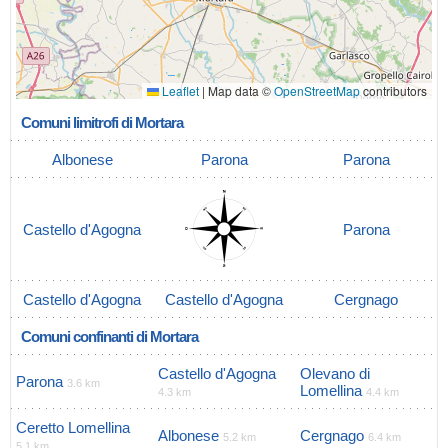
Leaflet
|
Map data ©
OpenStreetMap
contributors
Comuni limitrofi di Mortara
Albonese
Parona
Parona
Castello d'Agogna
Parona
Castello d'Agogna
Castello d'Agogna
Cergnago
Comuni confinanti di Mortara
Castello d'Agogna
Olevano di
Parona
3.6 km
Lomellina
4.3 km
4.4 km
Ceretto Lomellina
Albonese
Cergnago
5.2 km
6.4 km
5.1 km