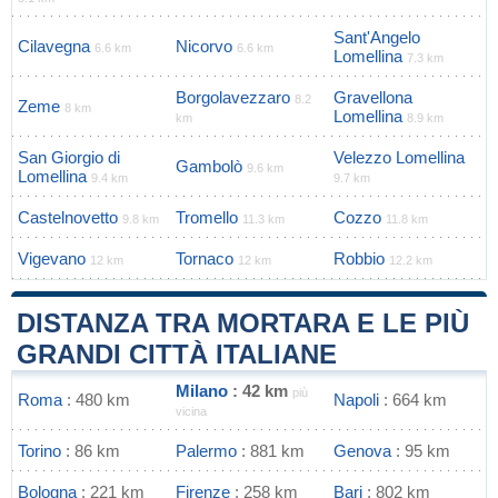
Sant'Angelo
Cilavegna
Nicorvo
6.6 km
6.6 km
Lomellina
7.3 km
Borgolavezzaro
Gravellona
8.2
Zeme
8 km
Lomellina
km
8.9 km
San Giorgio di
Velezzo Lomellina
Gambolò
9.6 km
Lomellina
9.4 km
9.7 km
Castelnovetto
Tromello
Cozzo
9.8 km
11.3 km
11.8 km
Vigevano
Tornaco
Robbio
12 km
12 km
12.2 km
DISTANZA TRA MORTARA E LE PIÙ
GRANDI CITTÀ ITALIANE
Milano
: 42 km
più
Roma
: 480 km
Napoli
: 664 km
vicina
Torino
: 86 km
Palermo
: 881 km
Genova
: 95 km
Bologna
: 221 km
Firenze
: 258 km
Bari
: 802 km