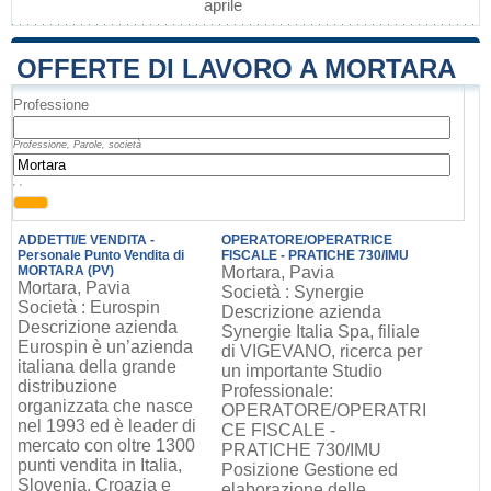
aprile
OFFERTE DI LAVORO A MORTARA
Professione
Professione, Parole, società
, ,
ADDETTI/E VENDITA -
OPERATORE/OPERATRICE
Personale Punto Vendita di
FISCALE - PRATICHE 730/IMU
MORTARA (PV)
Mortara, Pavia
Mortara, Pavia
Società : Synergie
Società : Eurospin
Descrizione azienda
Descrizione azienda
Synergie Italia Spa, filiale
Eurospin è un’azienda
di VIGEVANO, ricerca per
italiana della grande
un importante Studio
distribuzione
Professionale:
organizzata che nasce
OPERATORE/OPERATRI
nel 1993 ed è leader di
CE FISCALE -
mercato con oltre 1300
PRATICHE 730/IMU
punti vendita in Italia,
Posizione Gestione ed
Slovenia, Croazia e
elaborazione delle