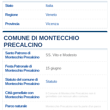
Stato
Italia
Regione
Veneto
Provincia
Vicenza
COMUNE DI MONTECCHIO
PRECALCINO
Santo Patrono di
SS. Vito e Modesto
Montecchio Precalcino
Festa Patronale di
15 giugno
Montecchio Precalcino
Statuto del comune di
Statuto
Montecchio Precalcino
Città gemellate con
Il Comune di Montecchio Precalcino non è
Montecchio Precalcino
gemellato con nessun altro comune.
Parco naturale
Montecchio Precalcino non fa parte d'un parco