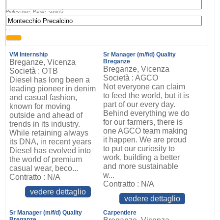
Professione, Parole, società
, ,
VM Internship
Sr Manager (m/f/d) Quality
Breganze, Vicenza
Breganze
Breganze, Vicenza
Società : OTB
Società : AGCO
Diesel has long been a
Not everyone can claim
leading pioneer in denim
to feed the world, but it is
and casual fashion,
part of our every day.
known for moving
Behind everything we do
outside and ahead of
for our farmers, there is
trends in its industry.
one AGCO team making
While retaining always
it happen. We are proud
its DNA, in recent years
to put our curiosity to
Diesel has evolved into
work, building a better
the world of premium
and more sustainable
casual wear, beco...
w...
Contratto : N/A
Contratto : N/A
vedere dettaglio
vedere dettaglio
Sr Manager (m/f/d) Quality
Carpentiere
Breganze