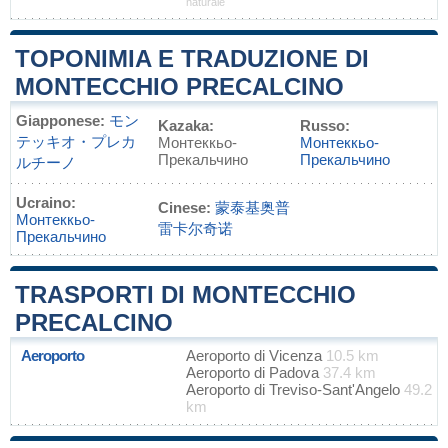
naturale
TOPONIMIA E TRADUZIONE DI
MONTECCHIO PRECALCINO
Giapponese:
モン
Kazaka:
Russo:
テッキオ・プレカ
Монтеккьо-
Монтеккьо-
Прекальчино
Прекальчино
ルチーノ
Ucraino:
Cinese:
蒙泰基奥普
Монтеккьо-
雷卡尔奇诺
Прекальчино
TRASPORTI DI MONTECCHIO
PRECALCINO
Aeroporto
Aeroporto di Vicenza
10.5 km
Aeroporto di Padova
37.4 km
Aeroporto di Treviso-Sant'Angelo
49.2
km