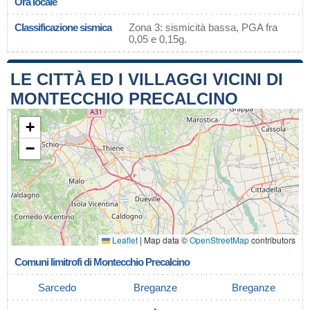
Ora locale
Classificazione sismica
Zona 3: sismicità bassa, PGA fra
0,05 e 0,15g.
LE CITTÀ ED I VILLAGGI VICINI DI
MONTECCHIO PRECALCINO
+
−
Leaflet
|
Map data ©
OpenStreetMap
contributors
Comuni limitrofi di Montecchio Precalcino
Sarcedo
Breganze
Breganze