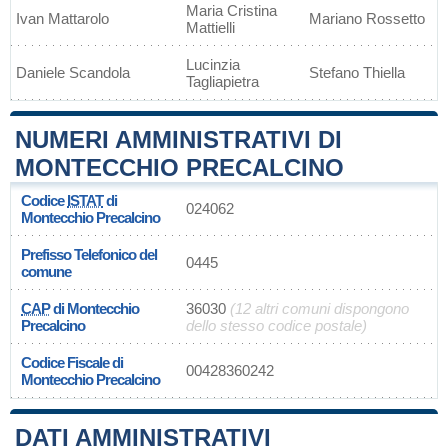
Maria Cristina
Ivan Mattarolo
Mariano Rossetto
Mattielli
Lucinzia
Daniele Scandola
Stefano Thiella
Tagliapietra
NUMERI AMMINISTRATIVI DI
MONTECCHIO PRECALCINO
Codice
ISTAT
di
024062
Montecchio Precalcino
Prefisso Telefonico del
0445
comune
CAP
di Montecchio
36030
(12 altri comuni dispongono
Precalcino
dello stesso codice postale)
Codice Fiscale di
00428360242
Montecchio Precalcino
DATI AMMINISTRATIVI