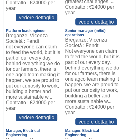
greatest challenges. ...
Contratto : €24000 per
Contratto : €24000 per
year
year
vedere dettaglio
vedere dettaglio
Platform lead engineer
Senior manager (m/f/d)
Breganze, Vicenza
operations
Breganze, Vicenza
Società : Fendt
Società : Fendt
not everyone can claim
Not everyone can claim
to feed the world, but it is
to feed the world, but it is
part of our every day.
part of our every day.
behind everything we do
behind everything we do
for our farmers, there is
for our farmers, there is
one agco team making it
one agco team making it
happen. we are proud to
happen. we are proud to
put our curiosity to work,
put our curiosity to work,
building a better and
building a better and
more sustainable w...
more sustainable w...
Contratto : €24000 per
Contratto : €24000 per
year
year
vedere dettaglio
vedere dettaglio
Manager, Electrical
Manager, Electrical
Engineering
Engineering