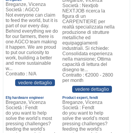
Breganze, Vicenza
Breganze, Vicenza
Società : Nextjob
Società : AGCO
NEXTJOB ricerca la
Not everyone can claim
figura di un
to feed the world, but it is
CARPENTIERE per
part of our every day.
realtà specializzata nella
Behind everything we do
produzione di strutture
for our farmers, there is
metalliche ed
one AGCO team making
equipaggiamenti
it happen. We are proud
industriali. Si richiede:
to put our curiosity to
Consolidata esperienza
work, building a better
nella mansione; Ottima
and more sustainable
capacità di lettura del
w...
disegno te...
Contratto : N/A
Contratto : €2000 - 2800
per month
vedere dettaglio
vedere dettaglio
Efg hardware engineer
Product expert, fendt
Breganze, Vicenza
Breganze, Vicenza
Società : Fendt
Società : Fendt
do you want to help
do you want to help
solve the world's most
solve the world's most
pressing challenges?
pressing challenges?
feeding the world's
feeding the world's