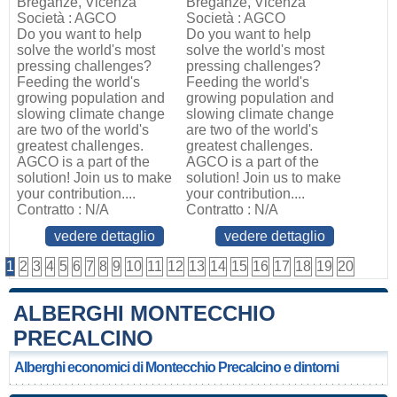
Breganze, Vicenza
Breganze, Vicenza
Società : AGCO
Società : AGCO
Do you want to help
Do you want to help
solve the world's most
solve the world's most
pressing challenges?
pressing challenges?
Feeding the world's
Feeding the world's
growing population and
growing population and
slowing climate change
slowing climate change
are two of the world's
are two of the world's
greatest challenges.
greatest challenges.
AGCO is a part of the
AGCO is a part of the
solution! Join us to make
solution! Join us to make
your contribution....
your contribution....
Contratto : N/A
Contratto : N/A
vedere dettaglio
vedere dettaglio
1
2
3
4
5
6
7
8
9
10
11
12
13
14
15
16
17
18
19
20
ALBERGHI MONTECCHIO
PRECALCINO
Alberghi economici di Montecchio Precalcino e dintorni