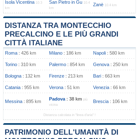
Isola Vicentina
San Pietro in Gu
10.3
10.4
Zanè
10.4 km
km
km
DISTANZA TRA MONTECCHIO
PRECALCINO E LE PIÙ GRANDI
CITTÀ ITALIANE
Roma
: 426 km
Milano
: 186 km
Napoli
: 580 km
Torino
: 310 km
Palermo
: 854 km
Genova
: 250 km
Bologna
: 132 km
Firenze
: 213 km
Bari
: 663 km
Catania
: 955 km
Verona
: 51 km
Venezia
: 66 km
Padova
: 38 km
più
Messina
: 895 km
Brescia
: 106 km
vicina
Distanza calcolata in "linea d'aria" !
PATRIMONIO DELL'UMANITÀ DI