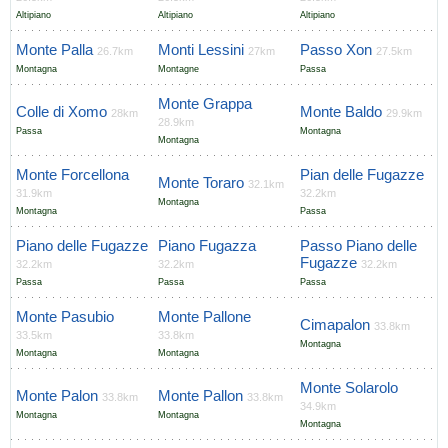
Altipiano
Altipiano
Altipiano
Monte Palla
Monti Lessini
Passo Xon
26.7km
27km
27.5km
Montagna
Montagne
Passa
Monte Grappa
Colle di Xomo
Monte Baldo
28km
29.9km
28.9km
Passa
Montagna
Montagna
Monte Forcellona
Pian delle Fugazze
Monte Toraro
32.1km
31.9km
32.2km
Montagna
Montagna
Passa
Piano delle Fugazze
Piano Fugazza
Passo Piano delle
Fugazze
32.2km
32.2km
32.2km
Passa
Passa
Passa
Monte Pasubio
Monte Pallone
Cimapalon
33.8km
33.5km
33.8km
Montagna
Montagna
Montagna
Monte Solarolo
Monte Palon
Monte Pallon
33.8km
33.8km
34.9km
Montagna
Montagna
Montagna