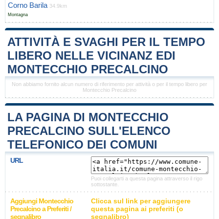
Corno Barila
34.9km
Montagna
ATTIVITÀ E SVAGHI PER IL TEMPO
LIBERO NELLE VICINANZ EDI
MONTECCHIO PRECALCINO
Non abbiamo fornito alcun numero di riferimento per attività o per il tempo libero per
Montecchio Precalcino
LA PAGINA DI MONTECCHIO
PRECALCINO SULL'ELENCO
TELEFONICO DEI COMUNI
URL
Puoi collegarti a questa pagina attraverso il rigo
sottostante.
Aggiungi Montecchio
Clicca sul link per aggiungere
Precalcino a Preferiti /
questa pagina ai preferiti (o
segnalibro
segnalibro)