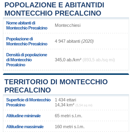
POPOLAZIONE E ABITANTIDI
MONTECCHIO PRECALCINO
Nome abitanti di
Montecchiesi
Montecchio Precalcino
Popolazione di
4 947 abitanti
(2020)
Montecchio Precalcino
Densità di popolazione
di Montecchio
345,0 ab./km²
(893,5 ab./sq mi)
Precalcino
TERRITORIO DI MONTECCHIO
PRECALCINO
Superficie di Montecchio
1 434 ettari
Precalcino
14,34 km²
(5,54 sq mi)
Altitudine minimale
65 metri s.l.m.
Altitudine massimale
160 metri s.l.m.