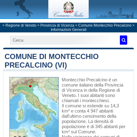
>
Regione di Veneto
>
Provincia di Vicenza
>
Comune Montecchio Precalcino
>
Informazioni Generali
COMUNE DI MONTECCHIO
PRECALCINO (VI)
Montecchio Precalcino
è un
comune italiano
della Provincia
di Vicenza
in
della Regione di
Veneto
. I suoi abitanti sono
chiamati i montecchiesi.
Il comune si estende su 14,3
km² e conta 4 947 abitanti
dall'ultimo censimento della
popolazione. La densità di
popolazione è di 345 abitanti per
km² sul Comune.
Nelle vicinanze dei comuni di