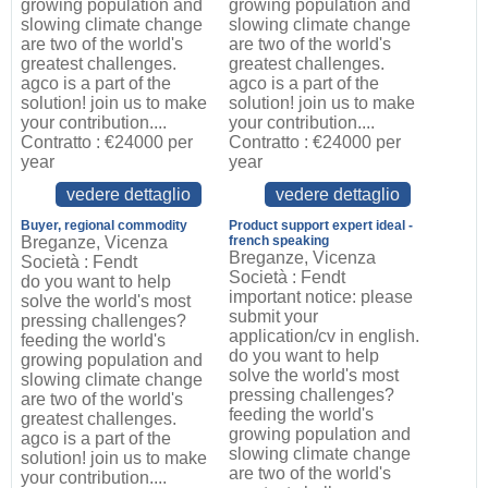
growing population and
growing population and
slowing climate change
slowing climate change
are two of the world's
are two of the world's
greatest challenges.
greatest challenges.
agco is a part of the
agco is a part of the
solution! join us to make
solution! join us to make
your contribution....
your contribution....
Contratto : €24000 per
Contratto : €24000 per
year
year
vedere dettaglio
vedere dettaglio
Buyer, regional commodity
Product support expert ideal -
Breganze, Vicenza
french speaking
Breganze, Vicenza
Società : Fendt
Società : Fendt
do you want to help
important notice: please
solve the world's most
submit your
pressing challenges?
application/cv in english.
feeding the world's
do you want to help
growing population and
solve the world's most
slowing climate change
pressing challenges?
are two of the world's
feeding the world's
greatest challenges.
growing population and
agco is a part of the
slowing climate change
solution! join us to make
are two of the world's
your contribution....