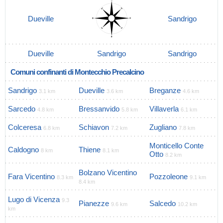
Dueville
Sandrigo
Dueville
Sandrigo
Sandrigo
Comuni confinanti di Montecchio Precalcino
Sandrigo
Dueville
Breganze
3.1 km
3.6 km
4.6 km
Sarcedo
Bressanvido
Villaverla
4.8 km
5.8 km
6.1 km
Colceresa
Schiavon
Zugliano
6.8 km
7.2 km
7.8 km
Monticello Conte
Caldogno
Thiene
8 km
8.1 km
Otto
8.2 km
Bolzano Vicentino
Fara Vicentino
Pozzoleone
8.3 km
9.1 km
8.4 km
Lugo di Vicenza
9.3
Pianezze
Salcedo
9.6 km
10.2 km
km