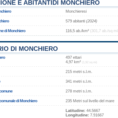
IONE E ABITANTIDI MONCHIERO
nchiero
Monchieresi
chiero
579 abitanti
(2024)
one di Monchiero
116,5 ab./km²
(301,7 ab./sq mi
RIO DI MONCHIERO
iero
497 ettari
4,97 km²
(1,92 sq mi)
215 metri s.l.m.
e
341 metri s.l.m.
l comune
278 metri s.l.m.
a comunale di Monchiero
235 Metri sul livello del mare
Latitudine:
44.5667
Longitudine:
7.91667