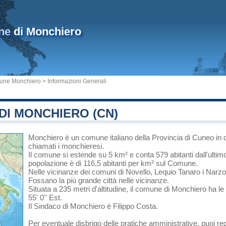
ne
di Monchiero
ne Monchiero
> Informazioni Generali
DI MONCHIERO (CN)
Monchiero
è un comune italiano
della Provincia di Cuneo
in
chiamati i monchieresi.
Il comune si estende su 5 km² e conta 579 abitanti dall'ultim
popolazione è di 116,5 abitanti per km² sul Comune.
Nelle vicinanze dei comuni di
Novello
,
Lequio Tanaro
i
Narzo
Fossano
la più grande città nelle vicinanze.
Situata a 235 metri d'altitudine, il comune di Monchiero ha le
55' 0'' Est.
Il Sindaco di Monchiero è Filippo Costa.
Per eventuale disbrigo delle pratiche amministrative, puoi 