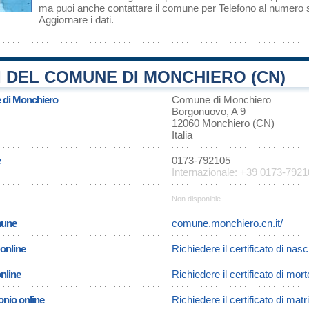
ma puoi anche contattare il comune per Telefono al numero
Aggiornare i dati
.
 DEL COMUNE DI MONCHIERO (CN)
e di Monchiero
Comune di Monchiero
Borgonuovo, A 9
12060 Monchiero (CN)
Italia
e
0173-792105
Internazionale: +39 0173-792
Non disponible
omune
comune.monchiero.cn.it/
 online
Richiedere il certificato di nas
online
Richiedere il certificato di mor
onio online
Richiedere il certificato di ma