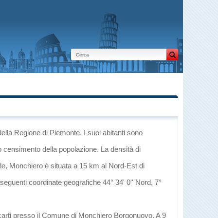
della Regione di Piemonte
. I suoi abitanti sono
o censimento della popolazione. La densità di
le
, Monchiero è situata a 15 km al Nord-Est di
 seguenti coordinate geografiche 44° 34' 0'' Nord, 7°
recarti presso il Comune di Monchiero Borgonuovo, A 9