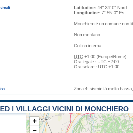
simali
Latitudine:
44° 34' 0'' Nord
Longitudine:
7° 55' 0'' Est
Monchiero è un comune non li
Non montano
Collina interna
UTC
+1:00 (Europe/Rome)
Ora legale : UTC +2:00
Ora solare : UTC +1:00
ica
Zona 4: sismicità molto bassa,
 ED I VILLAGGI VICINI DI MONCHIERO
+
−