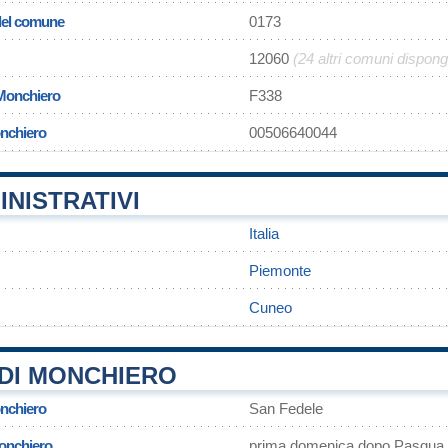
 del comune
0173
12060
(24 altri comuni dispon
 Monchiero
F338
onchiero
00506640044
INISTRATIVI
Italia
Piemonte
Cuneo
DI MONCHIERO
nchiero
San Fedele
Monchiero
prima domenica dopo Pasqua