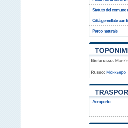
Statuto del comune 
Città gemellate con
Parco naturale
TOPONIM
Bielorusso:
Манк'
Russo:
Монкьеро
TRASPOR
Aeroporto