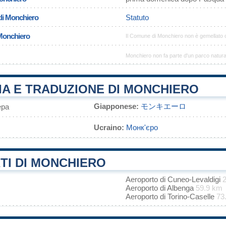
di Monchiero
Statuto
 Monchiero
Il Comune di Monchiero non è gemellato
Monchiero non fa parte d'un parco natura
IA E TRADUZIONE DI MONCHIERO
Giapponese:
モンキエーロ
ера
Ucraino:
Монк'єро
TI DI MONCHIERO
Aeroporto di Cuneo-Levaldigi
Aeroporto di Albenga
59.9 km
Aeroporto di Torino-Caselle
73