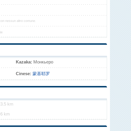
 con nessun altro comune.
le
Kazaka:
Монкьеро
Cinese:
蒙基耶罗
23.5 km
.6 km