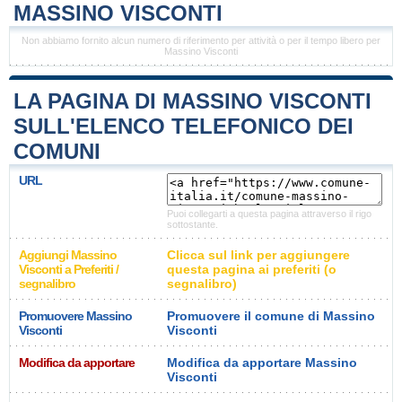
MASSINO VISCONTI
Non abbiamo fornito alcun numero di riferimento per attività o per il tempo libero per
Massino Visconti
LA PAGINA DI MASSINO VISCONTI
SULL'ELENCO TELEFONICO DEI
COMUNI
URL
Puoi collegarti a questa pagina attraverso il rigo
sottostante.
Aggiungi Massino
Clicca sul link per aggiungere
Visconti a Preferiti /
questa pagina ai preferiti (o
segnalibro
segnalibro)
Promuovere Massino
Promuovere il comune di Massino
Visconti
Visconti
Modifica da apportare
Modifica da apportare Massino
Visconti