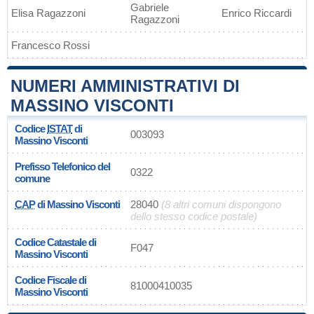
Gabriele
Elisa Ragazzoni
Enrico Riccardi
Ragazzoni
Francesco Rossi
NUMERI AMMINISTRATIVI DI
MASSINO VISCONTI
Codice
ISTAT
di
003093
Massino Visconti
Prefisso Telefonico del
0322
comune
CAP
di Massino Visconti
28040
(8 altri comuni dispongono
dello stesso codice postale)
Codice Catastale di
F047
Massino Visconti
Codice Fiscale di
81000410035
Massino Visconti