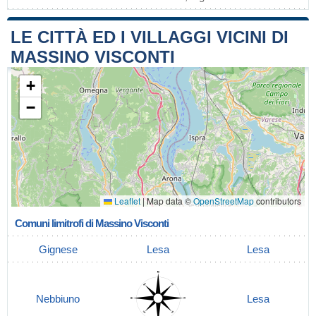
LE CITTÀ ED I VILLAGGI VICINI DI
MASSINO VISCONTI
+
−
Leaflet
|
Map data ©
OpenStreetMap
contributors
Comuni limitrofi di Massino Visconti
Gignese
Lesa
Lesa
Nebbiuno
Lesa