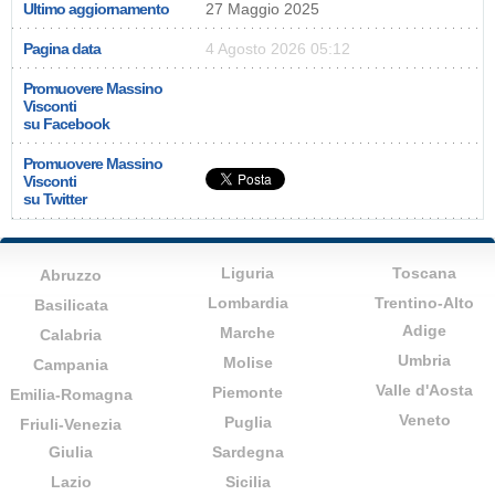
Ultimo aggiornamento
27 Maggio 2025
Pagina data
4 Agosto 2026 05:12
Promuovere Massino
Visconti
su Facebook
Promuovere Massino
Visconti
su Twitter
Liguria
Toscana
Abruzzo
Lombardia
Trentino-Alto
Basilicata
Adige
Marche
Calabria
Umbria
Molise
Campania
Valle d'Aosta
Piemonte
Emilia-Romagna
Veneto
Puglia
Friuli-Venezia
Giulia
Sardegna
Lazio
Sicilia