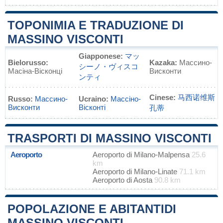
TOPONIMIA E TRADUZIONE DI
MASSINO VISCONTI
Giapponese:
マッ
Bielorusso:
Kazaka:
Массино-
シーノ・ヴィスコ
Масіна-Вісконці
Висконти
ンティ
Cinese:
马西诺维斯
Russo:
Массино-
Ucraino:
Массіно-
Висконти
Вісконті
孔蒂
TRASPORTI DI MASSINO VISCONTI
Aeroporto
Aeroporto di Milano-Malpensa
25.6
km
Aeroporto di Milano-Linate
71.1 km
Aeroporto di Aosta
90.8 km
POPOLAZIONE E ABITANTIDI
MASSINO VISCONTI