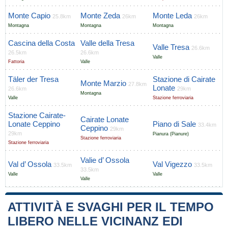
Monte Capio
Monte Zeda
Monte Leda
25.8km
26km
26km
Montagna
Montagna
Montagna
Cascina della Costa
Valle della Tresa
Valle Tresa
26.6km
26.5km
26.6km
Valle
Fattoria
Valle
Täler der Tresa
Stazione di Cairate
Monte Marzio
27.8km
Lonate
26.6km
29km
Montagna
Valle
Stazione ferroviaria
Stazione Cairate-
Cairate Lonate
Lonate Ceppino
Piano di Sale
33.4km
Ceppino
29km
29km
Pianura (Pianure)
Stazione ferroviaria
Stazione ferroviaria
Valie d’ Ossola
Val d’ Ossola
Val Vigezzo
33.5km
33.5km
33.5km
Valle
Valle
Valle
ATTIVITÀ E SVAGHI PER IL TEMPO
LIBERO NELLE VICINANZ EDI