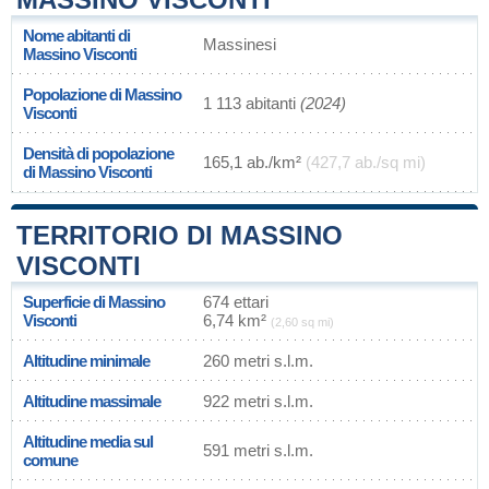
Nome abitanti di
Massinesi
Massino Visconti
Popolazione di Massino
1 113 abitanti
(2024)
Visconti
Densità di popolazione
165,1 ab./km²
(427,7 ab./sq mi)
di Massino Visconti
TERRITORIO DI MASSINO
VISCONTI
Superficie di Massino
674 ettari
Visconti
6,74 km²
(2,60 sq mi)
Altitudine minimale
260 metri s.l.m.
Altitudine massimale
922 metri s.l.m.
Altitudine media sul
591 metri s.l.m.
comune