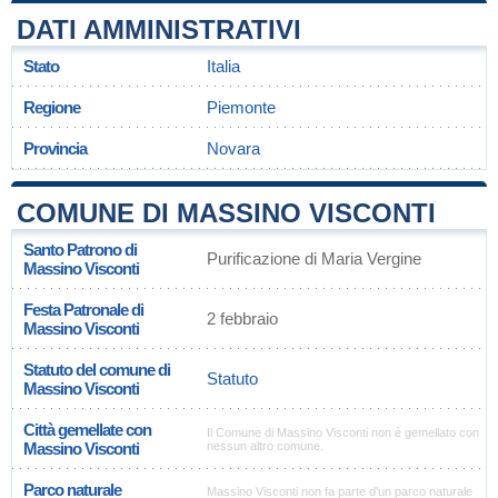
DATI AMMINISTRATIVI
Stato
Italia
Regione
Piemonte
Provincia
Novara
COMUNE DI MASSINO VISCONTI
Santo Patrono di
Purificazione di Maria Vergine
Massino Visconti
Festa Patronale di
2 febbraio
Massino Visconti
Statuto del comune di
Statuto
Massino Visconti
Città gemellate con
Il Comune di Massino Visconti non è gemellato con
Massino Visconti
nessun altro comune.
Parco naturale
Massino Visconti non fa parte d'un parco naturale