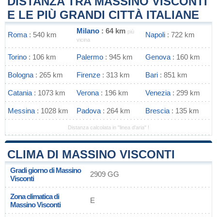
DISTANZA TRA MASSINO VISCONTI
E LE PIÙ GRANDI CITTÀ ITALIANE
Milano
: 64 km
più
Roma
: 540 km
Napoli
: 722 km
vicina
Torino
: 106 km
Palermo
: 945 km
Genova
: 160 km
Bologna
: 265 km
Firenze
: 313 km
Bari
: 851 km
Catania
: 1073 km
Verona
: 196 km
Venezia
: 299 km
Messina
: 1028 km
Padova
: 264 km
Brescia
: 135 km
Distanza calcolata in "linea d'aria" !
CLIMA DI MASSINO VISCONTI
Gradi giorno di Massino
2909 GG
Visconti
Zona climatica di
E
Massino Visconti