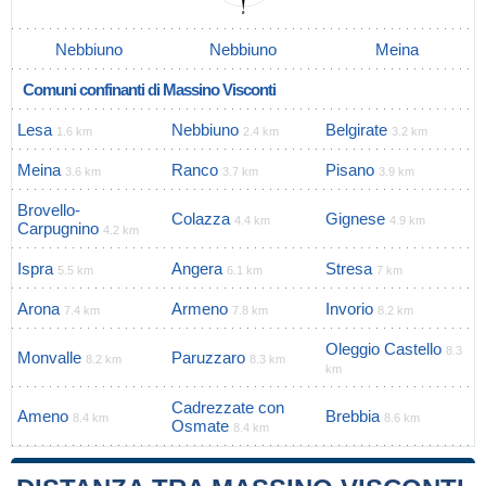
Nebbiuno
Nebbiuno
Meina
Comuni confinanti di Massino Visconti
Lesa
Nebbiuno
Belgirate
1.6 km
2.4 km
3.2 km
Meina
Ranco
Pisano
3.6 km
3.7 km
3.9 km
Brovello-
Colazza
Gignese
4.4 km
4.9 km
Carpugnino
4.2 km
Ispra
Angera
Stresa
5.5 km
6.1 km
7 km
Arona
Armeno
Invorio
7.4 km
7.8 km
8.2 km
Oleggio Castello
8.3
Monvalle
Paruzzaro
8.2 km
8.3 km
km
Cadrezzate con
Ameno
Brebbia
8.4 km
8.6 km
Osmate
8.4 km