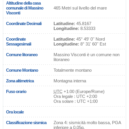
Altitudine della casa
comunale di Massino
465 Metri sul livello del mare
Visconti
Coordinate Decimali
Latitudine:
45.8167
Longitudine:
8.53333
Coordinate
Latitudine:
45° 49' 0'' Nord
Sessagesimali
Longitudine:
8° 31' 60'' Est
Comune litoraneo
Massino Visconti è un comune non
litoraneo
Comune Montano
Totalmente montano
Zona altimetrica
Montagna interna
Fuso orario
UTC
+1:00 (Europe/Rome)
Ora legale : UTC +2:00
Ora solare : UTC +1:00
Ora locale
Classificazione sismica
Zona 4: sismicità molto bassa, PGA
inferiore a 0,05g.