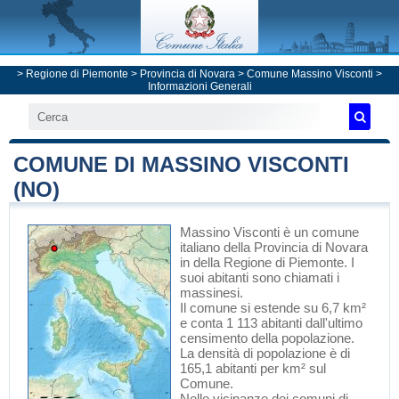
>
Regione di Piemonte
>
Provincia di Novara
>
Comune Massino Visconti
>
Informazioni Generali
COMUNE DI MASSINO VISCONTI
(NO)
Massino Visconti
è un comune
italiano
della Provincia di Novara
in
della Regione di Piemonte
. I
suoi abitanti sono chiamati i
massinesi.
Il comune si estende su 6,7 km²
e conta 1 113 abitanti dall'ultimo
censimento della popolazione.
La densità di popolazione è di
165,1 abitanti per km² sul
Comune.
Nelle vicinanze dei comuni di