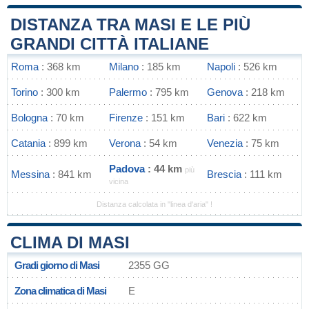
DISTANZA TRA MASI E LE PIÙ
GRANDI CITTÀ ITALIANE
Roma
: 368 km
Milano
: 185 km
Napoli
: 526 km
Torino
: 300 km
Palermo
: 795 km
Genova
: 218 km
Bologna
: 70 km
Firenze
: 151 km
Bari
: 622 km
Catania
: 899 km
Verona
: 54 km
Venezia
: 75 km
Padova
: 44 km
più
Messina
: 841 km
Brescia
: 111 km
vicina
Distanza calcolata in "linea d'aria" !
CLIMA DI MASI
Gradi giorno di Masi
2355 GG
Zona climatica di Masi
E