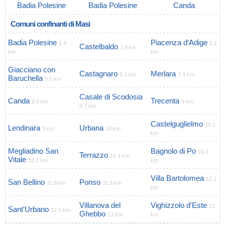
Badia Polesine
Badia Polesine
Canda
Comuni confinanti di Masi
Badia Polesine
Piacenza d'Adige
1.4
5.2
Castelbaldo
2.9 km
km
km
Giacciano con
Castagnaro
Merlara
6.3 km
7.4 km
Baruchella
5.6 km
Casale di Scodosia
Canda
Trecenta
8.5 km
9 km
8.7 km
Castelguglielmo
10.1
Lendinara
Urbana
9 km
10 km
km
Megliadino San
Bagnolo di Po
10.4
Terrazzo
10.4 km
Vitale
10.2 km
km
Villa Bartolomea
12.1
San Bellino
Ponso
11.8 km
11.9 km
km
Villanova del
Vighizzolo d'Este
13
Sant'Urbano
12.5 km
Ghebbo
13 km
km