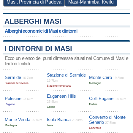
Masi, Provincia di Padova
Masi-Manimba, Kwilu
ALBERGHI MASI
Alberghi economici di Masi e dintorni
I DINTORNI DI MASI
Ecco un elenco dei punti d'interesse situati nel Comune di Masi e
territori limitrofi.
Stazione di Sermide
Sermide
Monte Cero
16.7km
19.8km
16.7km
Stazione ferroviaria
Montagna
Stazione ferroviaria
Euganean Hills
Polesine
Colli Euganei
23.6km
25.8km
25.8km
Regione
Colline
Colline
Convento di Monte
Monte Venda
Isola Bianca
25.8km
26.9km
Senario
27.5km
Montagna
Isola
Convento