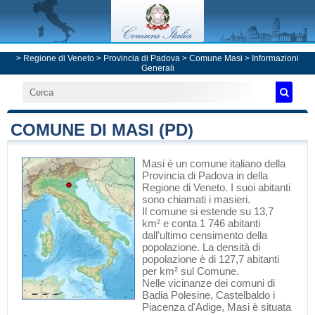
>
Regione di Veneto
>
Provincia di Padova
>
Comune Masi
> Informazioni
Generali
COMUNE DI MASI (PD)
Masi
è un comune italiano
della
Provincia di Padova
in
della
Regione di Veneto
. I suoi abitanti
sono chiamati i masieri.
Il comune si estende su 13,7
km² e conta 1 746 abitanti
dall'ultimo censimento della
popolazione. La densità di
popolazione è di 127,7 abitanti
per km² sul Comune.
Nelle vicinanze dei comuni di
Badia Polesine
,
Castelbaldo
i
Piacenza d'Adige
, Masi è situata