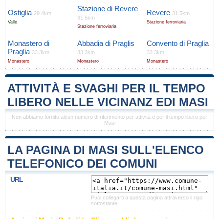
Stazione di Revere
Ostiglia
Revere
29.4km
31.5km
31.5km
Valle
Stazione ferroviaria
Stazione ferroviaria
Monastero di
Abbadia di Praglis
Convento di Praglia
Praglia
33.3km
33.3km
33.3km
Monastero
Monastero
Monastero
ATTIVITÀ E SVAGHI PER IL TEMPO
LIBERO NELLE VICINANZ EDI MASI
Non abbiamo fornito alcun numero di riferimento per attività o per il tempo libero per
Masi
LA PAGINA DI MASI SULL'ELENCO
TELEFONICO DEI COMUNI
URL
Puoi collegarti a questa pagina attraverso il rigo
sottostante.