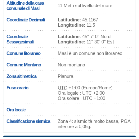
Altitudine della casa
11 Metri sul livello del mare
comunale di Masi
Coordinate Decimali
Latitudine:
45.1167
Longitudine:
11.5
Coordinate
Latitudine:
45° 7' 0'' Nord
Sessagesimali
Longitudine:
11° 30' 0'' Est
Comune litoraneo
Masi è un comune non litoraneo
Comune Montano
Non montano
Zona altimetrica
Pianura
Fuso orario
UTC
+1:00 (Europe/Rome)
Ora legale : UTC +2:00
Ora solare : UTC +1:00
Ora locale
Classificazione sismica
Zona 4: sismicità molto bassa, PGA
inferiore a 0,05g.