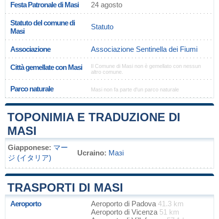
Festa Patronale di Masi
24 agosto
Statuto del comune di
Statuto
Masi
Associazione
Associazione Sentinella dei Fiumi
Città gemellate con Masi
Il Comune di Masi non è gemellato con nessun
altro comune.
Parco naturale
Masi non fa parte d'un parco naturale
TOPONIMIA E TRADUZIONE DI
MASI
Giapponese:
マー
Ucraino:
Мазі
ジ (イタリア)
TRASPORTI DI MASI
Aeroporto
Aeroporto di Padova
41.3 km
Aeroporto di Vicenza
51 km