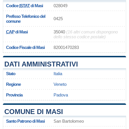
Codice
ISTAT
di Masi
028049
Prefisso Telefonico del
0425
comune
CAP
di Masi
35040
(16 altri comuni dispongono
dello stesso codice postale)
Codice Fiscale di Masi
82001470283
DATI AMMINISTRATIVI
Stato
Italia
Regione
Veneto
Provincia
Padova
COMUNE DI MASI
Santo Patrono di Masi
San Bartolomeo