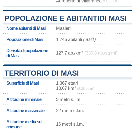
Aeroporto di Villafranca
57.1 km
POPOLAZIONE E ABITANTIDI MASI
Nome abitanti di Masi
Masieri
Popolazione di Masi
1 746 abitanti
(2021)
Densità di popolazione
127,7 ab./km²
(330,8 ab./sq mi)
di Masi
TERRITORIO DI MASI
Superficie di Masi
1 367 ettari
13,67 km²
(5,28 sq mi)
Altitudine minimale
9 metri s.l.m.
Altitudine massimale
22 metri s.l.m.
Altitudine media sul
16 metri s.l.m.
comune