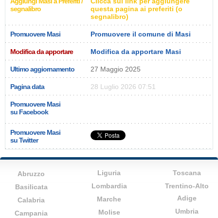
Aggiungi Masi a Preferiti /
Clicca sul link per aggiungere
segnalibro
questa pagina ai preferiti (o
segnalibro)
Promuovere Masi
Promuovere il comune di Masi
Modifica da apportare
Modifica da apportare Masi
Ultimo aggiornamento
27 Maggio 2025
Pagina data
28 Luglio 2026 07:51
Promuovere Masi
su Facebook
Promuovere Masi
su Twitter
Liguria
Toscana
Abruzzo
Lombardia
Trentino-Alto
Basilicata
Adige
Marche
Calabria
Umbria
Molise
Campania