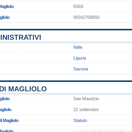
Magliolo
E816
gliolo
00342700093
INISTRATIVI
Italia
Liguria
Savona
DI MAGLIOLO
gliolo
San Maurizio
agliolo
22 settembre
i Magliolo
Statuto
Magliolo
Il Comune di Magliolo non è gemellato c