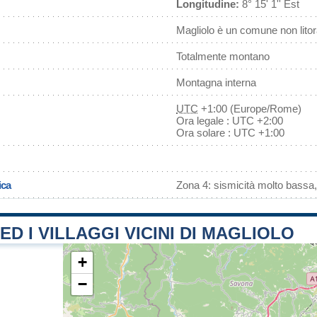
Longitudine:
8° 15' 1'' Est
Magliolo è un comune non lito
Totalmente montano
Montagna interna
UTC
+1:00 (Europe/Rome)
Ora legale : UTC +2:00
Ora solare : UTC +1:00
ica
Zona 4: sismicità molto bassa,
 ED I VILLAGGI VICINI DI MAGLIOLO
+
−