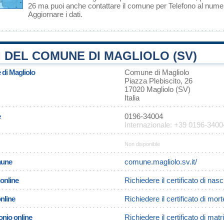
26 ma puoi anche contattare il comune per Telefono al num
Aggiornare i dati
.
 DEL COMUNE DI MAGLIOLO (SV)
 di Magliolo
Comune di Magliolo
Piazza Plebiscito, 26
17020 Magliolo (SV)
Italia
e
0196-34004
Internazionale: +39 0196-3400
Non disponible
omune
comune.magliolo.sv.it/
 online
Richiedere il certificato di nasc
online
Richiedere il certificato di mort
onio online
Richiedere il certificato di mat