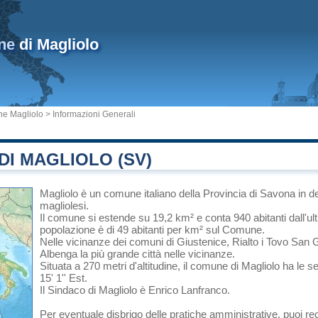
ne
di Magliolo
e Magliolo
> Informazioni Generali
I MAGLIOLO (SV)
Magliolo
è un comune italiano
della Provincia di Savona
in
de
magliolesi.
Il comune si estende su 19,2 km² e conta 940 abitanti dall'u
popolazione è di 49 abitanti per km² sul Comune.
Nelle vicinanze dei comuni di
Giustenice
,
Rialto
i
Tovo San 
Albenga
la più grande città nelle vicinanze.
Situata a 270 metri d'altitudine, il comune di Magliolo ha le 
15' 1'' Est.
Il Sindaco di Magliolo è Enrico Lanfranco.
Per eventuale disbrigo delle pratiche amministrative, puoi re