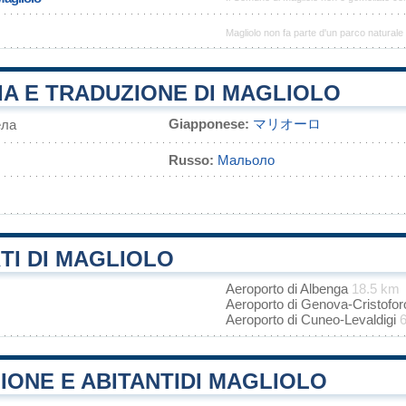
Magliolo non fa parte d'un parco naturale
A E TRADUZIONE DI MAGLIOLO
Giapponese:
マリオーロ
ла
Russo:
Мальоло
TI DI MAGLIOLO
Aeroporto di Albenga
18.5 km
Aeroporto di Genova-Cristof
Aeroporto di Cuneo-Levaldigi
ONE E ABITANTIDI MAGLIOLO