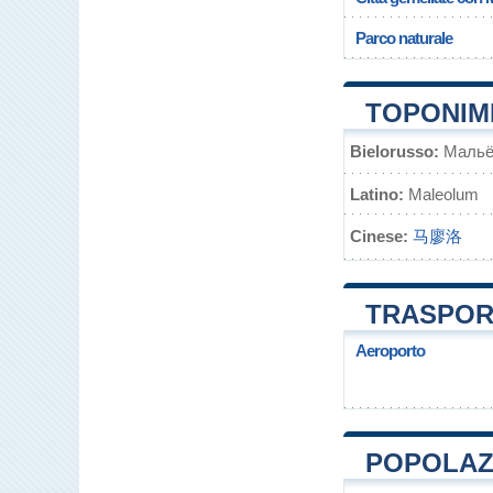
Parco naturale
TOPONIMI
Bielorusso:
Мальё
Latino:
Maleolum
Cinese:
马廖洛
TRASPOR
Aeroporto
POPOLAZI