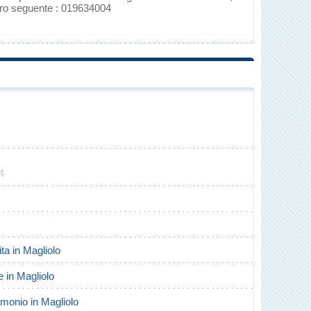
ero seguente : 019634004
4
ita in Magliolo
e in Magliolo
rimonio in Magliolo