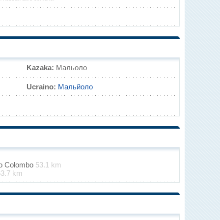
Kazaka:
Мальоло
Ucraino:
Мальйоло
oro Colombo
53.1 km
63.7 km