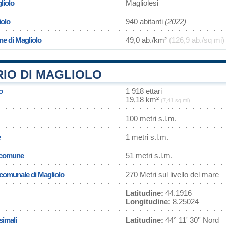
liolo
Magliolesi
iolo
940 abitanti
(2022)
ne di Magliolo
49,0 ab./km²
(126,9 ab./sq mi)
IO DI MAGLIOLO
o
1 918 ettari
19,18 km²
(7,41 sq mi)
100 metri s.l.m.
e
1 metri s.l.m.
l comune
51 metri s.l.m.
a comunale di Magliolo
270 Metri sul livello del mare
Latitudine:
44.1916
Longitudine:
8.25024
simali
Latitudine:
44° 11' 30'' Nord