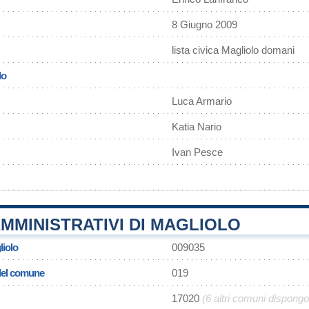
8 Giugno 2009
lista civica Magliolo domani
lo
Luca Armario
Katia Nario
Ivan Pesce
MMINISTRATIVI DI MAGLIOLO
liolo
009035
 del comune
019
17020
(6 altri comuni dispong