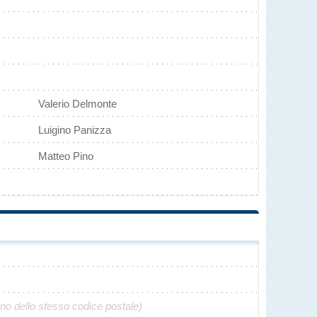
Valerio Delmonte
Luigino Panizza
Matteo Pino
ono dello stesso codice postale)