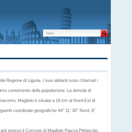
lla Regione di Liguria
. I suoi abitanti sono chiamati i
ltimo censimento della popolazione. La densità di
Giacomo
, Magliolo è situata a 16 km al Nord-Est di
seguenti coordinate geografiche 44° 11' 30'' Nord, 8°
carti presso il Comune di Magliolo Piazza Plebiscito,