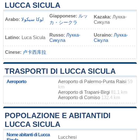
LUCCA SICULA
Giapponese:
ルッ
Kazaka:
Лукка-
Arabo:
لوكا سيكولا
Сикула
カ・シークラ
Russo:
Лукка-
Ucraino:
Лукка-
Latino:
Luca Sicula
Сикула
Сікула
Cinese:
卢卡西库拉
TRASPORTI DI LUCCA SICULA
Aeroporto
Aeroporto di Palermo-Punta Raisi
59
km
Aeroporto di Trapani-Birgi
81.1 km
Aeroporto di Comiso
132.4 km
POPOLAZIONE E ABITANTIDI
LUCCA SICULA
Nome abitanti di Lucca
Lucchesi
Sicula