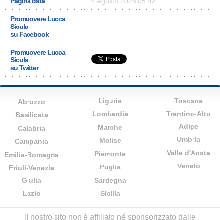
Pagina data
4 Agosto 2026 05:42
Promuovere Lucca
Sicula
su Facebook
Promuovere Lucca
Sicula
su Twitter
Liguria
Toscana
Abruzzo
Lombardia
Trentino-Alto
Basilicata
Adige
Marche
Calabria
Umbria
Molise
Campania
Valle d'Aosta
Piemonte
Emilia-Romagna
Veneto
Puglia
Friuli-Venezia
Giulia
Sardegna
Lazio
Sicilia
Il nostro sito non è affiliato né sponsorizzato dalle