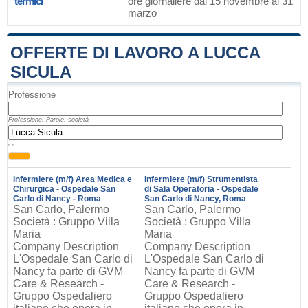
termici
ore giornaliere dal 15 novembre al 31
marzo
OFFERTE DI LAVORO A LUCCA
SICULA
Professione
Professione, Parole, società
, ,
Infermiere (m/f) Area Medica e
Infermiere (m/f) Strumentista
Chirurgica - Ospedale San
di Sala Operatoria - Ospedale
Carlo di Nancy - Roma
San Carlo di Nancy, Roma
San Carlo, Palermo
San Carlo, Palermo
Società : Gruppo Villa
Società : Gruppo Villa
Maria
Maria
Company Description
Company Description
L'Ospedale San Carlo di
L'Ospedale San Carlo di
Nancy fa parte di GVM
Nancy fa parte di GVM
Care & Research -
Care & Research -
Gruppo Ospedaliero
Gruppo Ospedaliero