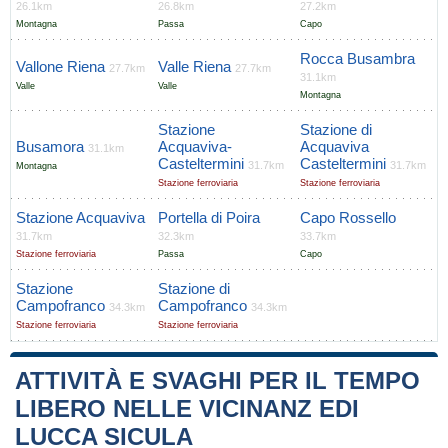
26.1km
26.8km
27.2km
Montagna
Passa
Capo
Rocca Busambra
Vallone Riena
Valle Riena
27.7km
27.7km
31.1km
Valle
Valle
Montagna
Stazione
Stazione di
Busamora
Acquaviva-
Acquaviva
31.1km
Casteltermini
Casteltermini
31.7km
31.7km
Montagna
Stazione ferroviaria
Stazione ferroviaria
Stazione Acquaviva
Portella di Poira
Capo Rossello
31.7km
32.3km
33.7km
Stazione ferroviaria
Passa
Capo
Stazione
Stazione di
Campofranco
Campofranco
34.3km
34.3km
Stazione ferroviaria
Stazione ferroviaria
ATTIVITÀ E SVAGHI PER IL TEMPO
LIBERO NELLE VICINANZ EDI
LUCCA SICULA