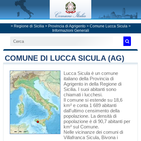
>
Regione di Sicilia
>
Provincia di Agrigento
>
Comune Lucca Sicula
>
Informazioni Generali
COMUNE DI LUCCA SICULA (AG)
Lucca Sicula
è un comune
italiano
della Provincia di
Agrigento
in
della Regione di
Sicilia
. I suoi abitanti sono
chiamati i lucchesi.
Il comune si estende su 18,6
km² e conta 1 689 abitanti
dall'ultimo censimento della
popolazione. La densità di
popolazione è di 90,7 abitanti per
km² sul Comune.
Nelle vicinanze dei comuni di
Villafranca Sicula
,
Bivona
i