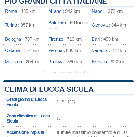
PIÙ GRANDI CITTÀ ITALIANE
Roma
: 485 km
Milano
: 942 km
Napoli
: 372 km
Palermo
: 60 km
più
Torino
: 957 km
Genova
: 844 km
vicina
Bologna
: 787 km
Firenze
: 710 km
Bari
: 499 km
Catania
: 157 km
Verona
: 896 km
Venezia
: 878 km
Messina
: 209 km
Padova
: 880 km
Brescia
: 922 km
Distanza calcolata in "linea d'aria" !
CLIMA DI LUCCA SICULA
Gradi giorno di Lucca
1282 GG
Sicula
Zona climatica di Lucca
C
Sicula
Accensione impianti
Il limite massimo consentito è di 10