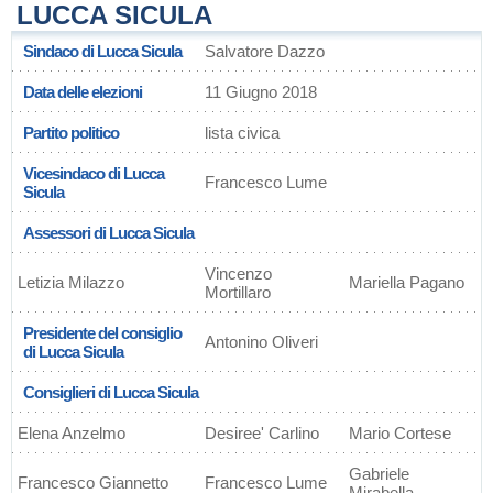
LUCCA SICULA
Sindaco di Lucca Sicula
Salvatore Dazzo
Data delle elezioni
11 Giugno 2018
Partito politico
lista civica
Vicesindaco di Lucca
Francesco Lume
Sicula
Assessori di Lucca Sicula
Vincenzo
Letizia Milazzo
Mariella Pagano
Mortillaro
Presidente del consiglio
Antonino Oliveri
di Lucca Sicula
Consiglieri di Lucca Sicula
Elena Anzelmo
Desiree' Carlino
Mario Cortese
Gabriele
Francesco Giannetto
Francesco Lume
Mirabella