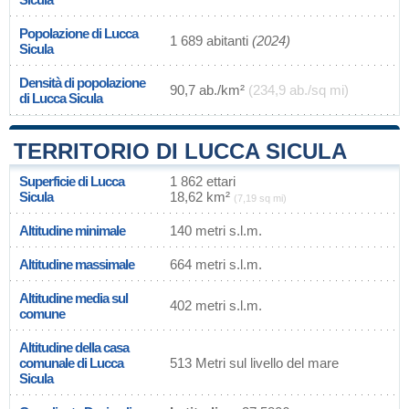
Popolazione di Lucca
1 689 abitanti
(2024)
Sicula
Densità di popolazione
90,7 ab./km²
(234,9 ab./sq mi)
di Lucca Sicula
TERRITORIO DI LUCCA SICULA
Superficie di Lucca
1 862 ettari
Sicula
18,62 km²
(7,19 sq mi)
Altitudine minimale
140 metri s.l.m.
Altitudine massimale
664 metri s.l.m.
Altitudine media sul
402 metri s.l.m.
comune
Altitudine della casa
comunale di Lucca
513 Metri sul livello del mare
Sicula