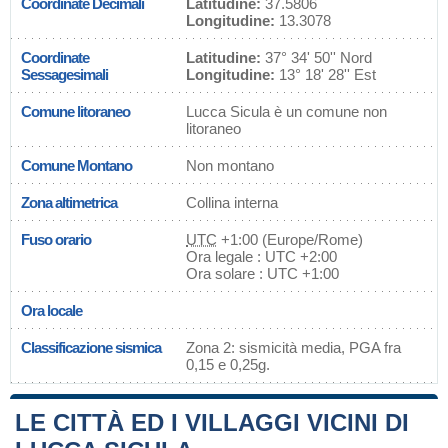
Coordinate Decimali
Latitudine:
37.5806
Longitudine:
13.3078
Coordinate
Latitudine:
37° 34' 50'' Nord
Sessagesimali
Longitudine:
13° 18' 28'' Est
Comune litoraneo
Lucca Sicula è un comune non
litoraneo
Comune Montano
Non montano
Zona altimetrica
Collina interna
Fuso orario
UTC
+1:00 (Europe/Rome)
Ora legale : UTC +2:00
Ora solare : UTC +1:00
Ora locale
Classificazione sismica
Zona 2: sismicità media, PGA fra
0,15 e 0,25g.
LE CITTÀ ED I VILLAGGI VICINI DI