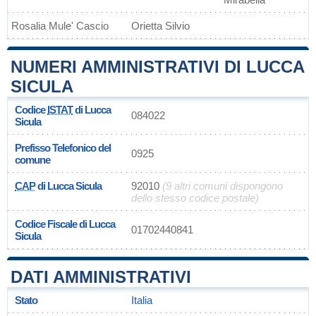
Rosalia Mule' Cascio
Orietta Silvio
NUMERI AMMINISTRATIVI DI LUCCA
SICULA
Codice
ISTAT
di Lucca
084022
Sicula
Prefisso Telefonico del
0925
comune
CAP
di Lucca Sicula
92010
(9 altri comuni dispongono
dello stesso codice postale)
Codice Fiscale di Lucca
01702440841
Sicula
DATI AMMINISTRATIVI
Stato
Italia