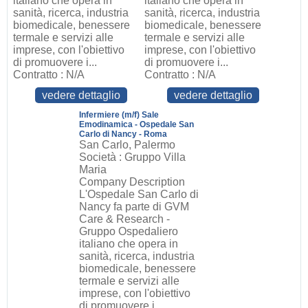
italiano che opera in
italiano che opera in
sanità, ricerca, industria
sanità, ricerca, industria
biomedicale, benessere
biomedicale, benessere
termale e servizi alle
termale e servizi alle
imprese, con l'obiettivo
imprese, con l'obiettivo
di promuovere i...
di promuovere i...
Contratto : N/A
Contratto : N/A
vedere dettaglio
vedere dettaglio
Infermiere (m/f) Sale
Emodinamica - Ospedale San
Carlo di Nancy - Roma
San Carlo, Palermo
Società : Gruppo Villa
Maria
Company Description
L'Ospedale San Carlo di
Nancy fa parte di GVM
Care & Research -
Gruppo Ospedaliero
italiano che opera in
sanità, ricerca, industria
biomedicale, benessere
termale e servizi alle
imprese, con l'obiettivo
di promuovere i...