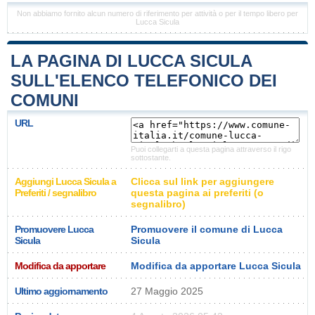
Non abbiamo fornito alcun numero di riferimento per attività o per il tempo libero per
Lucca Sicula
LA PAGINA DI LUCCA SICULA
SULL'ELENCO TELEFONICO DEI
COMUNI
URL
Puoi collegarti a questa pagina attraverso il rigo
sottostante.
Aggiungi Lucca Sicula a
Clicca sul link per aggiungere
Preferiti / segnalibro
questa pagina ai preferiti (o
segnalibro)
Promuovere Lucca
Promuovere il comune di Lucca
Sicula
Sicula
Modifica da apportare
Modifica da apportare Lucca Sicula
Ultimo aggiornamento
27 Maggio 2025