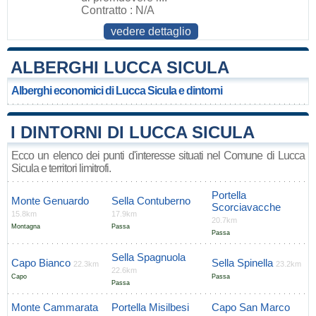
Contratto : N/A
vedere dettaglio
ALBERGHI LUCCA SICULA
Alberghi economici di Lucca Sicula e dintorni
I DINTORNI DI LUCCA SICULA
Ecco un elenco dei punti d'interesse situati nel Comune di Lucca
Sicula e territori limitrofi.
Portella
Monte Genuardo
Sella Contuberno
Scorciavacche
15.8km
17.9km
20.7km
Montagna
Passa
Passa
Sella Spagnuola
Capo Bianco
Sella Spinella
22.3km
23.2km
22.6km
Capo
Passa
Passa
Monte Cammarata
Portella Misilbesi
Capo San Marco