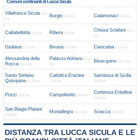
Comuni confinanti di Lucca Sicula
Villafranca Sicula
1.6
Burgio
Calamonaci
2.7 km
6.2 km
km
Chiusa Sclafani
11.4
Caltabellotta
Ribera
7.8 km
9.3 km
km
Giuliana
Bivona
Cianciana
12.1 km
12.6 km
13.1 km
Alessandria della
Palazzo Adriano
13.1
Bisacquino
14.4 km
Rocca
13.1 km
km
Santo Stefano
Cattolica Eraclea
Sambuca di Sicilia
Quisquina
17.1 km
17.6 km
18.9 km
Contessa Entellina
Prizzi
Campofiorito
19.4 km
19.8 km
19.8 km
San Biagio Platani
Montallegro
Sciacca
21.1 km
21.6 km
20.9 km
DISTANZA TRA LUCCA SICULA E LE