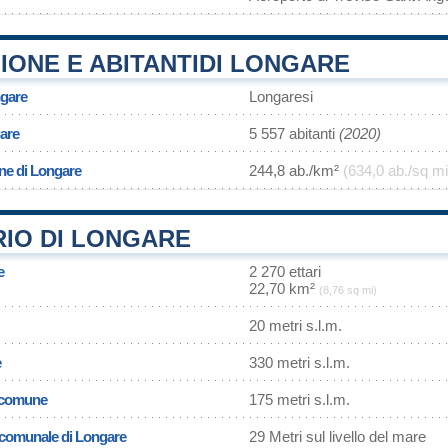
IONE E ABITANTIDI LONGARE
ngare
Longaresi
are
5 557 abitanti
(2020)
ne di Longare
244,8 ab./km²
(634,0 ab./sq mi
RIO DI LONGARE
e
2 270 ettari
22,70 km²
(8,76 sq mi)
20 metri s.l.m.
e
330 metri s.l.m.
l comune
175 metri s.l.m.
a comunale di Longare
29 Metri sul livello del mare