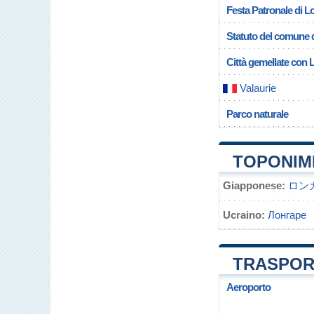
Festa Patronale di L
Statuto del comune 
Città gemellate con
Valaurie
Parco naturale
TOPONIM
Giapponese:
ロン
Ucraino:
Лонгаре
TRASPOR
Aeroporto