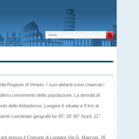
ella Regione di Veneto
. I suoi abitanti sono chiamati i
ultimo censimento della popolazione. La densità di
olo delle Abbadesse
, Longare è situata a 9 km al
guenti coordinate geografiche 45° 28' 60'' Nord, 11°
ecarti presso il Comune di Longare Via G. Marconi, 26