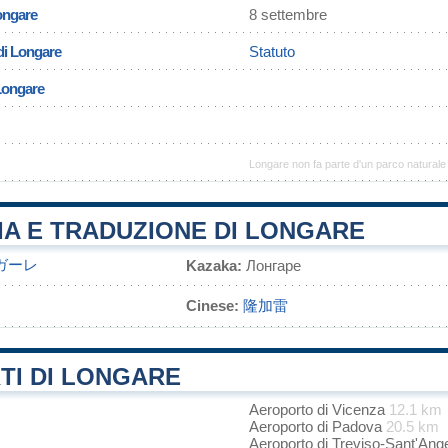
ongare
8 settembre
di Longare
Statuto
 Longare
Longare non fa parte d'un parco naturale
IA E TRADUZIONE DI LONGARE
ガーレ
Kazaka:
Лонгаре
Cinese:
隆加雷
TI DI LONGARE
Aeroporto di Vicenza
12.1 km
Aeroporto di Padova
20.5 km
Aeroporto di Treviso-Sant'Ang