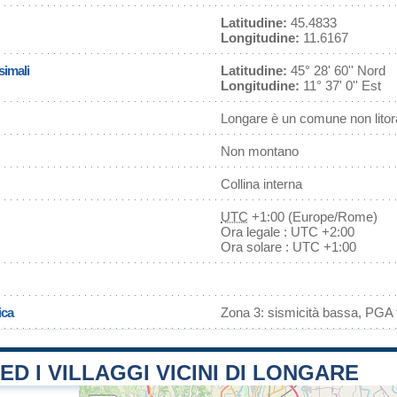
Latitudine:
45.4833
Longitudine:
11.6167
simali
Latitudine:
45° 28' 60'' Nord
Longitudine:
11° 37' 0'' Est
Longare è un comune non lito
Non montano
Collina interna
UTC
+1:00 (Europe/Rome)
Ora legale : UTC +2:00
Ora solare : UTC +1:00
ica
Zona 3: sismicità bassa, PGA f
 ED I VILLAGGI VICINI DI LONGARE