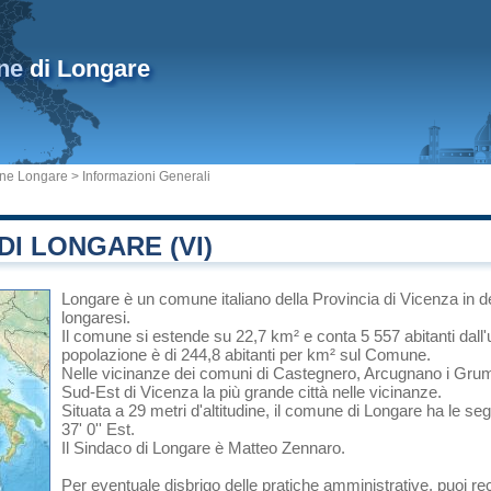
ne
di Longare
ne Longare
> Informazioni Generali
I LONGARE (VI)
Longare
è un comune italiano
della Provincia di Vicenza
in
d
longaresi.
Il comune si estende su 22,7 km² e conta 5 557 abitanti dall'
popolazione è di 244,8 abitanti per km² sul Comune.
Nelle vicinanze dei comuni di
Castegnero
,
Arcugnano
i
Grum
Sud-Est di
Vicenza
la più grande città nelle vicinanze.
Situata a 29 metri d'altitudine, il comune di Longare ha le se
37' 0'' Est.
Il Sindaco di Longare è Matteo Zennaro.
Per eventuale disbrigo delle pratiche amministrative, puoi r