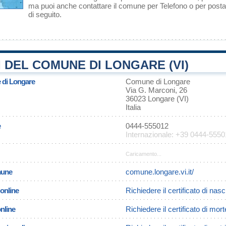
ma puoi anche contattare il comune per Telefono o per posta 
di seguito.
 DEL COMUNE DI LONGARE (VI)
e di Longare
Comune di Longare
Via G. Marconi, 26
36023 Longare (VI)
Italia
e
0444-555012
Internazionale: +39 0444-555
Caricamento...
omune
comune.longare.vi.it/
 online
Richiedere il certificato di nas
online
Richiedere il certificato di mor