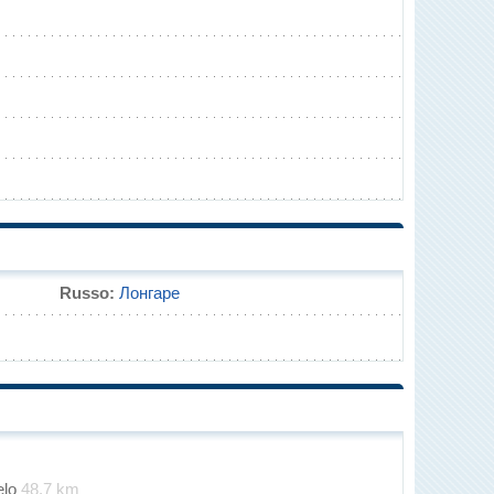
Russo:
Лонгаре
elo
48.7 km