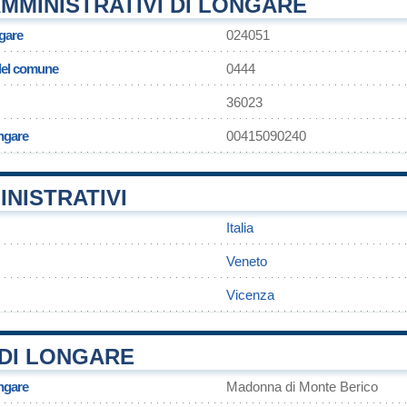
MMINISTRATIVI DI LONGARE
gare
024051
 del comune
0444
36023
ngare
00415090240
INISTRATIVI
Italia
Veneto
Vicenza
DI LONGARE
ngare
Madonna di Monte Berico