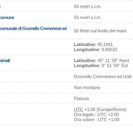
e
59 metri s.l.m.
l comune
53 metri s.l.m.
sa comunale di Grumello Cremonese ed
50 Metri sul livello del mare
Latitudine:
45.1941
Longitudine:
9.86633
simali
Latitudine:
45° 11' 39'' Nord
Longitudine:
9° 51' 59'' Est
Grumello Cremonese ed Uniti 
Non montano
Pianura
UTC
+1:00 (Europe/Rome)
Ora legale : UTC +2:00
Ora solare : UTC +1:00