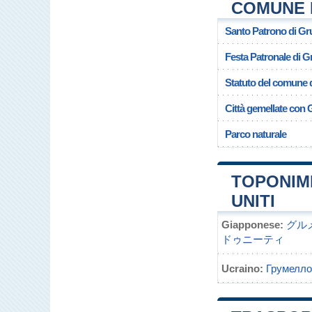
COMUNE 
Santo Patrono di Gr
Festa Patronale di 
Statuto del comune 
Città gemellate con
Parco naturale
TOPONIM
UNITI
Giapponese:
グル
ドゥニーティ
Ucraino:
Грумелло