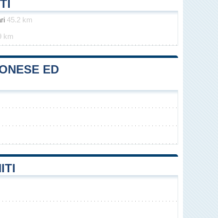
TI
ari
45.2 km
9 km
MONESE ED
ITI