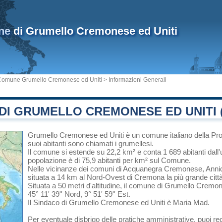
ne
di Grumello Cremonese ed Uniti
Comune Grumello Cremonese ed Uniti
> Informazioni Generali
DI GRUMELLO CREMONESE ED UNITI 
Grumello Cremonese ed Uniti
è un comune italiano
della Pr
suoi abitanti sono chiamati i grumellesi.
Il comune si estende su 22,2 km² e conta 1 689 abitanti dall'
popolazione è di 75,9 abitanti per km² sul Comune.
Nelle vicinanze dei comuni di
Acquanegra Cremonese
,
Anni
situata a 14 km al Nord-Ovest di
Cremona
la più grande citt
Situata a 50 metri d'altitudine, il comune di Grumello Cremo
45° 11' 39'' Nord, 9° 51' 59'' Est.
Il Sindaco di Grumello Cremonese ed Uniti è Maria Mad.
Per eventuale disbrigo delle pratiche amministrative, puoi 