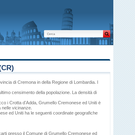
(CR)
ovincia di Cremona
in
della Regione di Lombardia
. I
ultimo censimento della popolazione. La densità di
cco
i
Crotta d'Adda
, Grumello Cremonese ed Uniti è
à nelle vicinanze.
nese ed Uniti ha le seguenti coordinate geografiche
recarti presso il Comune di Grumello Cremonese ed