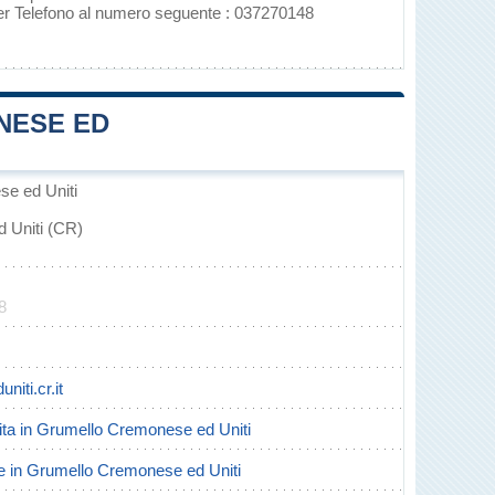
per Telefono al numero seguente : 037270148
NESE ED
e ed Uniti
 Uniti (CR)
8
iti.cr.it
scita in Grumello Cremonese ed Uniti
rte in Grumello Cremonese ed Uniti