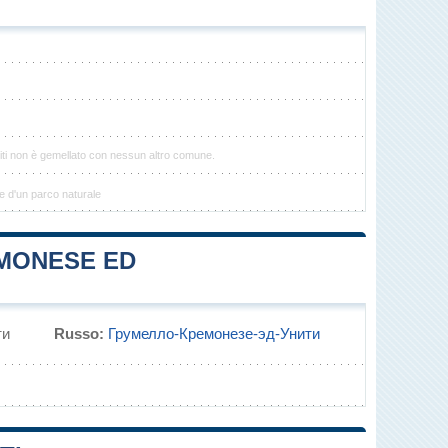
ti non è gemellato con nessun altro comune.
e d'un parco naturale
EMONESE ED
ти
Russo:
Грумелло-Кремонезе-эд-Унити