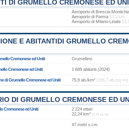
TI DI GRUMELLO CREMONESE ED UNI
Aeroporto di Brescia-Montichi
Aeroporto di Parma
53.3 km
Aeroporto di Milano-Linate
53.
IONE E ABITANTIDI GRUMELLO CRE
umello Cremonese ed Uniti
Grumellesi
ello Cremonese ed Uniti
1 689 abitanti
(2024)
one di Grumello Cremonese ed Uniti
75,9 ab./km²
(196,7 ab./sq mi)
RIO DI GRUMELLO CREMONESE ED UN
llo Cremonese ed Uniti
2 224 ettari
22,24 km²
(8,59 sq mi)
47 metri s.l.m.