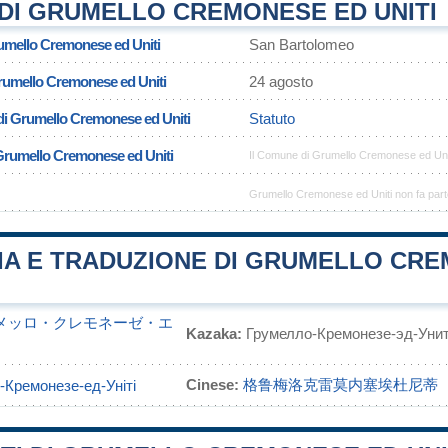
DI GRUMELLO CREMONESE ED UNITI
umello Cremonese ed Uniti
San Bartolomeo
Grumello Cremonese ed Uniti
24 agosto
di Grumello Cremonese ed Uniti
Statuto
 Grumello Cremonese ed Uniti
Il Comune di Grumello Cremonese ed Uni
Grumello Cremonese ed Uniti non fa part
IA E TRADUZIONE DI GRUMELLO CR
メッロ・クレモネーゼ・エ
Kazaka:
Грумелло-Кремонезе-эд-Уни
Cinese:
格鲁梅洛克雷莫内塞埃杜尼蒂
-Кремонезе-ед-Уніті