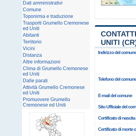
Dati amministrativi
Comune
Toponimia e traduzione
Trasporti Grumello Cremonese
ed Uniti
CONTATT
Abitanti
UNITI (CR
Territorio
Vicini
Indirizzo del comun
Distanza
Altre informazioni
Clima di Grumello Cremonese
ed Uniti
Telefono del comun
Dalle parati
Attività Grumello Cremonese
ed Uniti
E-mail del comune
Promuovere Grumello
Cremonese ed Uniti
Sito Ufficiale del c
Certificato di nascita
Certificato di morte 