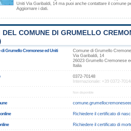
Uniti Via Garibaldi, 14 ma puoi anche contattare il comune 
Aggiornare i dati
.
I DEL COMUNE DI GRUMELLO CREMO
)
e di Grumello Cremonese ed Uniti
Comune di Grumello Cremones
Via Garibaldi, 14
26023 Grumello Cremonese ed
Italia
e
0372-70148
Internazionale: +39 0372-7014
Non disponible
omune
comune.grumellocremoneseedun
 online
Richiedere il certificato di na
online
Richiedere il certificato di mo