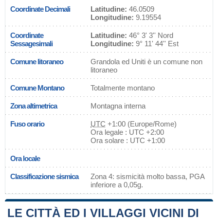
Coordinate Decimali
Latitudine:
46.0509
Longitudine:
9.19554
Coordinate
Latitudine:
46° 3' 3'' Nord
Sessagesimali
Longitudine:
9° 11' 44'' Est
Comune litoraneo
Grandola ed Uniti è un comune non
litoraneo
Comune Montano
Totalmente montano
Zona altimetrica
Montagna interna
Fuso orario
UTC
+1:00 (Europe/Rome)
Ora legale : UTC +2:00
Ora solare : UTC +1:00
Ora locale
Classificazione sismica
Zona 4: sismicità molto bassa, PGA
inferiore a 0,05g.
LE CITTÀ ED I VILLAGGI VICINI DI