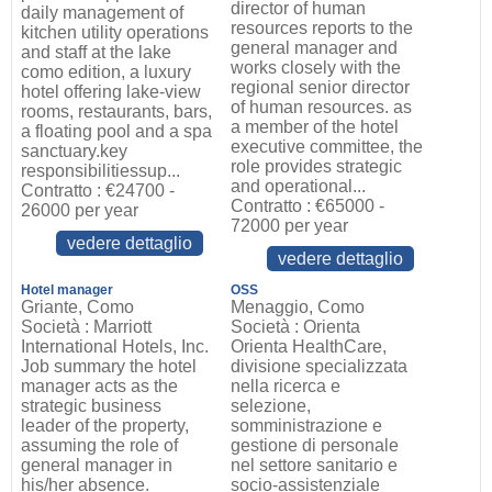
director of human
daily management of
resources reports to the
kitchen utility operations
general manager and
and staff at the lake
works closely with the
como edition, a luxury
regional senior director
hotel offering lake-view
of human resources. as
rooms, restaurants, bars,
a member of the hotel
a floating pool and a spa
executive committee, the
sanctuary.key
role provides strategic
responsibilitiessup...
and operational...
Contratto : €24700 -
Contratto : €65000 -
26000 per year
72000 per year
vedere dettaglio
vedere dettaglio
Hotel manager
OSS
Griante, Como
Menaggio, Como
Società : Marriott
Società : Orienta
International Hotels, Inc.
Orienta HealthCare,
Job summary the hotel
divisione specializzata
manager acts as the
nella ricerca e
strategic business
selezione,
leader of the property,
somministrazione e
assuming the role of
gestione di personale
general manager in
nel settore sanitario e
his/her absence.
socio-assistenziale