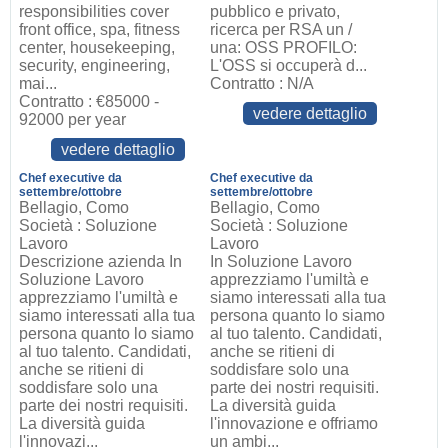
responsibilities cover
pubblico e privato,
front office, spa, fitness
ricerca per RSA un /
center, housekeeping,
una: OSS PROFILO:
security, engineering,
L'OSS si occuperà d...
mai...
Contratto : N/A
Contratto : €85000 -
vedere dettaglio
92000 per year
vedere dettaglio
Chef executive da
Chef executive da
settembre/ottobre
settembre/ottobre
Bellagio, Como
Bellagio, Como
Società : Soluzione
Società : Soluzione
Lavoro
Lavoro
Descrizione azienda In
In Soluzione Lavoro
Soluzione Lavoro
apprezziamo l'umiltà e
apprezziamo l'umiltà e
siamo interessati alla tua
siamo interessati alla tua
persona quanto lo siamo
persona quanto lo siamo
al tuo talento. Candidati,
al tuo talento. Candidati,
anche se ritieni di
anche se ritieni di
soddisfare solo una
soddisfare solo una
parte dei nostri requisiti.
parte dei nostri requisiti.
La diversità guida
La diversità guida
l'innovazione e offriamo
l'innovazi...
un ambi...