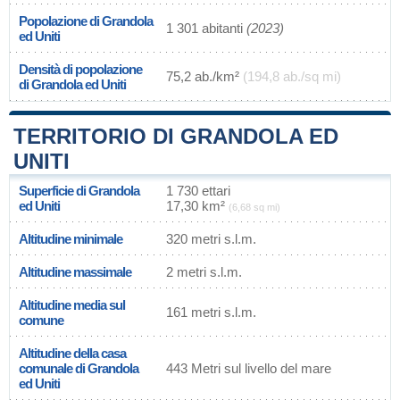
Popolazione di Grandola
1 301 abitanti
(2023)
ed Uniti
Densità di popolazione
75,2 ab./km²
(194,8 ab./sq mi)
di Grandola ed Uniti
TERRITORIO DI GRANDOLA ED
UNITI
Superficie di Grandola
1 730 ettari
ed Uniti
17,30 km²
(6,68 sq mi)
Altitudine minimale
320 metri s.l.m.
Altitudine massimale
2 metri s.l.m.
Altitudine media sul
161 metri s.l.m.
comune
Altitudine della casa
comunale di Grandola
443 Metri sul livello del mare
ed Uniti