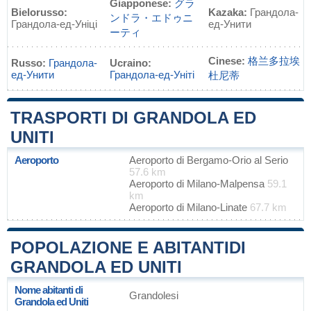
Giapponese:
グラ
Bielorusso:
Kazaka:
Грандола-
ンドラ・エドゥニ
Грандола-ед-Уніці
ед-Унити
ーティ
Cinese:
格兰多拉埃
Russo:
Грандола-
Ucraino:
ед-Унити
Грандола-ед-Уніті
杜尼蒂
TRASPORTI DI GRANDOLA ED
UNITI
Aeroporto
Aeroporto di Bergamo-Orio al Serio
57.6 km
Aeroporto di Milano-Malpensa
59.1
km
Aeroporto di Milano-Linate
67.7 km
POPOLAZIONE E ABITANTIDI
GRANDOLA ED UNITI
Nome abitanti di
Grandolesi
Grandola ed Uniti