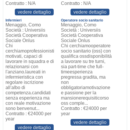
Contratto : N/A
Contratto : N/A
vedere dettaglio
vedere dettaglio
Infermieri
Operatore socio sanitario
Menaggio, Como
Menaggio, Como
Società : Universiis
Società : Universiis
Società Cooperativa
Società Cooperativa
Sociale Onlus
Sociale Onlus
Chi
Chi cerchiamooperatore
cerchiamoprofessionisti
socio sanitario (oss) con
motivati, capaci di
qualifica ossdisponibilità
lavorare in squadra e di
a lavorare su tre turni,
relazionarsi con
sia part-time che full-
l'anziano.laureati in
timeesperienza
infermieristica con
pregressa gradita, ma
regolare iscrizione
non
all'albo di
obbligatoriamotivazione
competenza.candidati
e passione per la
senza esperienza ma
mansionerequisiticorso
con reale motivazione
oss comple...
sono benvenut...
Contratto : €24000 per
Contratto : €24000 per
year
year
vedere dettaglio
vedere dettaglio