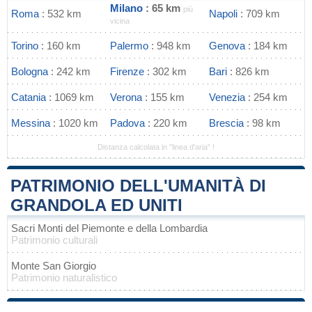
Milano
: 65 km
più
Roma
: 532 km
Napoli
: 709 km
vicina
Torino
: 160 km
Palermo
: 948 km
Genova
: 184 km
Bologna
: 242 km
Firenze
: 302 km
Bari
: 826 km
Catania
: 1069 km
Verona
: 155 km
Venezia
: 254 km
Messina
: 1020 km
Padova
: 220 km
Brescia
: 98 km
Distanza calcolata in "linea d'aria" !
PATRIMONIO DELL'UMANITÀ DI
GRANDOLA ED UNITI
Sacri Monti del Piemonte e della Lombardia
Patrimonio culturali
Monte San Giorgio
Patrimonio naturalistico