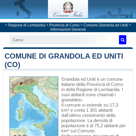
>
Regione di Lombardia
>
Provincia di Como
>
Comune Grandola ed Uniti
>
Informazioni Generali
COMUNE DI GRANDOLA ED UNITI
(CO)
Grandola ed Uniti
è un comune
italiano
della Provincia di Como
in
della Regione di Lombardia
. I
suoi abitanti sono chiamati i
grandolesi.
Il comune si estende su 17,3
km² e conta 1 301 abitanti
dall'ultimo censimento della
popolazione. La densità di
popolazione è di 75,2 abitanti per
km² sul Comune.
Nelle vicinanze dei comuni di