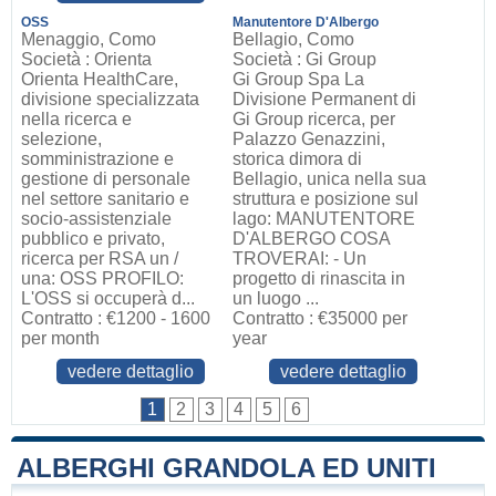
OSS
Manutentore D'Albergo
Menaggio, Como
Bellagio, Como
Società : Orienta
Società : Gi Group
Orienta HealthCare,
Gi Group Spa La
divisione specializzata
Divisione Permanent di
nella ricerca e
Gi Group ricerca, per
selezione,
Palazzo Genazzini,
somministrazione e
storica dimora di
gestione di personale
Bellagio, unica nella sua
nel settore sanitario e
struttura e posizione sul
socio-assistenziale
lago: MANUTENTORE
pubblico e privato,
D'ALBERGO COSA
ricerca per RSA un /
TROVERAI: - Un
una: OSS PROFILO:
progetto di rinascita in
L'OSS si occuperà d...
un luogo ...
Contratto : €1200 - 1600
Contratto : €35000 per
per month
year
vedere dettaglio
vedere dettaglio
1
2
3
4
5
6
ALBERGHI GRANDOLA ED UNITI