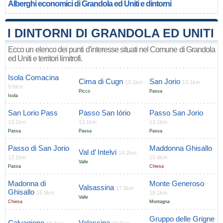
Alberghi economici di Grandola ed Uniti e dintorni
I DINTORNI DI GRANDOLA ED UNITI
Ecco un elenco dei punti d'interesse situati nel Comune di Grandola
ed Uniti e territori limitrofi.
Isola Comacina
Cima di Cugn
San Jorio
13.1km
13.1km
9.6km
Picco
Passa
Isola
San Lorio Pass
Passo San Iório
Passo San Jorio
13.1km
13.1km
13.1km
Passa
Passa
Passa
Passo di San Jorio
Maddonna Ghisallo
Val d’ Intelvi
14.2km
13.1km
15.9km
Valle
Passa
Chiesa
Madonna di
Monte Generoso
Valsassina
17.5km
Ghisallo
15.9km
18.1km
Valle
Chiesa
Montagna
Gruppo delle Grigne
Calvagione
Valassina