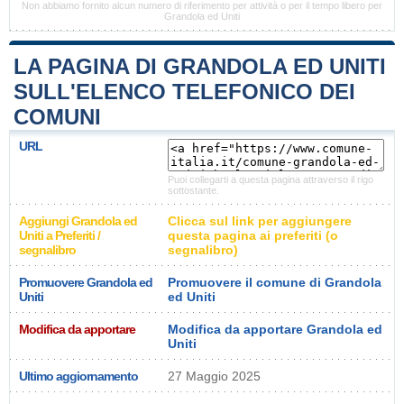
Non abbiamo fornito alcun numero di riferimento per attività o per il tempo libero per
Grandola ed Uniti
LA PAGINA DI GRANDOLA ED UNITI
SULL'ELENCO TELEFONICO DEI
COMUNI
URL
Puoi collegarti a questa pagina attraverso il rigo
sottostante.
Aggiungi Grandola ed
Clicca sul link per aggiungere
Uniti a Preferiti /
questa pagina ai preferiti (o
segnalibro
segnalibro)
Promuovere Grandola ed
Promuovere il comune di Grandola
Uniti
ed Uniti
Modifica da apportare
Modifica da apportare Grandola ed
Uniti
Ultimo aggiornamento
27 Maggio 2025