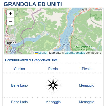
GRANDOLA ED UNITI
+
−
Leaflet
|
Map data ©
OpenStreetMap
contributors
Comuni limitrofi di Grandola ed Uniti
Cusino
Plesio
Plesio
Bene Lario
Menaggio
Bene Lario
Menaggio
Menaggio