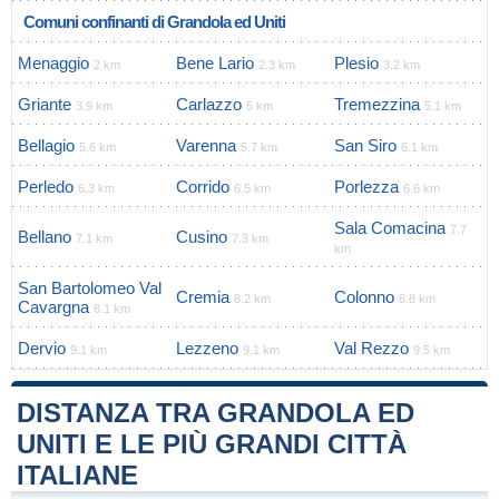
Comuni confinanti di Grandola ed Uniti
Menaggio
Bene Lario
Plesio
2 km
2.3 km
3.2 km
Griante
Carlazzo
Tremezzina
3.9 km
5 km
5.1 km
Bellagio
Varenna
San Siro
5.6 km
5.7 km
6.1 km
Perledo
Corrido
Porlezza
6.3 km
6.5 km
6.6 km
Sala Comacina
7.7
Bellano
Cusino
7.1 km
7.3 km
km
San Bartolomeo Val
Cremia
Colonno
8.2 km
8.8 km
Cavargna
8.1 km
Dervio
Lezzeno
Val Rezzo
9.1 km
9.1 km
9.5 km
DISTANZA TRA GRANDOLA ED
UNITI E LE PIÙ GRANDI CITTÀ
ITALIANE