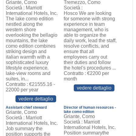
Griante, Como
Tremezzo, Como
Società : Marriott
Società :
International Hotels, Inc.
Hosco We are looking
The lake como edition
for someone with strong
nestled along the
experience in team
western shore
management, who is
overlooking the bellagio
able to organize the
mountains, the lake
daily work, lead the staff,
como edition combines
resolve conflicts, and
striking design and
ensure that all
italian warmth with a
employees carry out
sophisticated luxury
their duties and follow
lifestyle experience.
the hotel's procedures ...
lake-view rooms and
Contratto : €2200 per
suites, in...
month
Contratto : €21555.16 -
vedere dettaglio
22000 per year
vedere dettaglio
Assistant chief steward
Director of human resources -
Griante, Como
lake como edition
Griante, Como
Società : Marriott
Società : Marriott
International Hotels, Inc.
International Hotels, Inc.
Job summary the
Position summarythe
position supports the