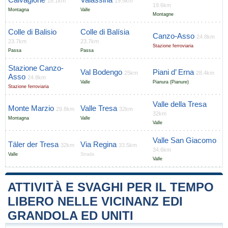
18.1km
19.5km
19.6km
Montagna
Valle
Montagne
Colle di Balisio
Colle di Balísia
Canzo-Asso
24.8km
23.7km
23.7km
Stazione ferroviaria
Passa
Passa
Stazione Canzo-
Val Bodengo
Piani d’ Erna
25km
28.4km
Asso
24.8km
Valle
Pianura (Pianure)
Stazione ferroviaria
Valle della Tresa
Monte Marzio
Valle Tresa
29.8km
32km
32km
Montagna
Valle
Valle
Valle San Giacomo
Täler der Tresa
Via Regina
32km
33.5km
34.6km
Valle
Strada
Valle
ATTIVITÀ E SVAGHI PER IL TEMPO
LIBERO NELLE VICINANZ EDI
GRANDOLA ED UNITI