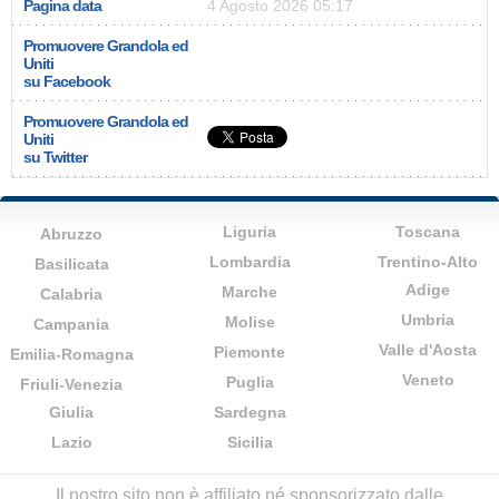
Pagina data
4 Agosto 2026 05:17
Promuovere Grandola ed
Uniti
su Facebook
Promuovere Grandola ed
Uniti
su Twitter
Liguria
Toscana
Abruzzo
Lombardia
Trentino-Alto
Basilicata
Adige
Marche
Calabria
Umbria
Molise
Campania
Valle d'Aosta
Piemonte
Emilia-Romagna
Veneto
Puglia
Friuli-Venezia
Giulia
Sardegna
Lazio
Sicilia
Il nostro sito non è affiliato né sponsorizzato dalle