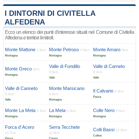
I DINTORNI DI CIVITELLA
ALFEDENA
Ecco un elenco dei punti d'interesse situati nel Comune di Civitella
Alfedena e territori limitrofi.
Monte Mattone
Monte Petroso
Monte Amaro
2.9km
4.3km
5km
Montagna
Montagna
Montagna
Valle di Fondillo
Valle di Carneto
Monte Greco
6km
6.6km
8.2km
Montagna
Valle
Valle
Valle di Canneto
Monte Marsicano
Il Calvario
9.3km
8.2km
8.6km
Passa
Valle
Montagna
Monte La Meta
La Meta
Colle Nero
9.3km
9.3km
9.5km
Montagna
Montagna
Montagna
Forca d’ Acero
Serra Tecchete
Colli Bassi
12.5km
10.7km
11.6km
Colline
Passa
Cresta