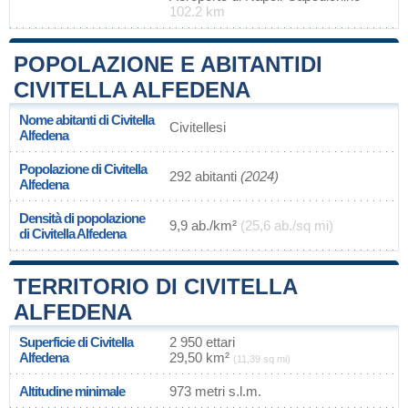
102.2 km
POPOLAZIONE E ABITANTIDI
CIVITELLA ALFEDENA
Nome abitanti di Civitella
Civitellesi
Alfedena
Popolazione di Civitella
292 abitanti
(2024)
Alfedena
Densità di popolazione
9,9 ab./km²
(25,6 ab./sq mi)
di Civitella Alfedena
TERRITORIO DI CIVITELLA
ALFEDENA
Superficie di Civitella
2 950 ettari
Alfedena
29,50 km²
(11,39 sq mi)
Altitudine minimale
973 metri s.l.m.