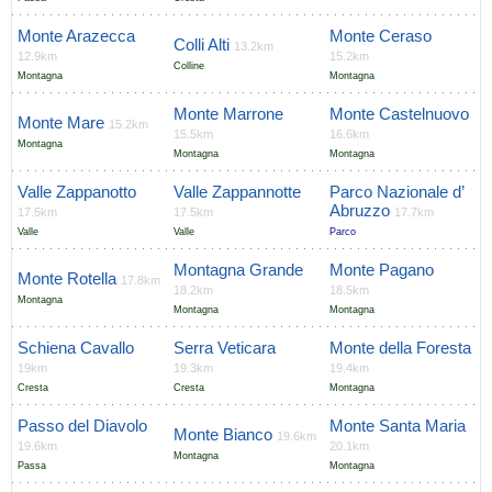
Monte Arazecca
Monte Ceraso
Colli Alti
13.2km
12.9km
15.2km
Colline
Montagna
Montagna
Monte Marrone
Monte Castelnuovo
Monte Mare
15.2km
15.5km
16.6km
Montagna
Montagna
Montagna
Valle Zappanotto
Valle Zappannotte
Parco Nazionale d’
Abruzzo
17.5km
17.5km
17.7km
Valle
Valle
Parco
Montagna Grande
Monte Pagano
Monte Rotella
17.8km
18.2km
18.5km
Montagna
Montagna
Montagna
Schiena Cavallo
Serra Veticara
Monte della Foresta
19km
19.3km
19.4km
Cresta
Cresta
Montagna
Passo del Diavolo
Monte Santa Maria
Monte Bianco
19.6km
19.6km
20.1km
Montagna
Passa
Montagna