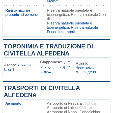
Molise
Riserva naturale
Riserva naturale orientata e
presente nel comune
bioenergetica: Riserva naturale Colle
di Licco
Riserva naturale orientata e
bioenergetica: Riserva naturale
Feudo Intramonti
TOPONIMIA E TRADUZIONE DI
CIVITELLA ALFEDENA
Giapponese:
チヴ
Russo:
Arabo:
تشيفيتيلا
ィテッラ・アルフ
Чивителла-
ألفدينا
Альфедена
ェデーナ
TRASPORTI DI CIVITELLA
ALFEDENA
Aeroporto
Aeroporto di Pescara
76.6 km
Aeroporto di Latina
89.6 km
Aeroporto di Napoli-Capodichino