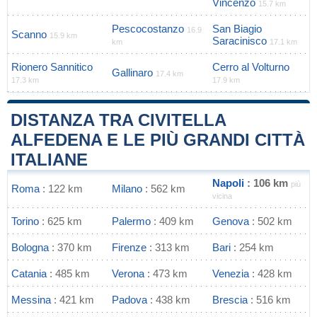
Vincenzo
15.7 km
Pescocostanzo
San Biagio
16.9
Scanno
15.9 km
Saracinisco
km
17.1 km
Rionero Sannitico
Cerro al Volturno
Gallinaro
17.4 km
17.3 km
17.9 km
DISTANZA TRA CIVITELLA
ALFEDENA E LE PIÙ GRANDI CITTÀ
ITALIANE
Napoli
: 106 km
più
Roma
: 122 km
Milano
: 562 km
vicina
Torino
: 625 km
Palermo
: 409 km
Genova
: 502 km
Bologna
: 370 km
Firenze
: 313 km
Bari
: 254 km
Catania
: 485 km
Verona
: 473 km
Venezia
: 428 km
Messina
: 421 km
Padova
: 438 km
Brescia
: 516 km