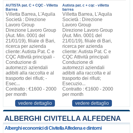
AUTISTA pat. C + CQC - Villetta
Autista pat. c + cqc - villetta
Barrea
barrea
Villetta Barrea, L'Aquila
Villetta Barrea, L'Aquila
Società : Direzione
Società : Direzione
Lavoro Group
Lavoro Group
Direzione Lavoro Group
Direzione Lavoro Group
(Aut. Min. 0001 del
(Aut. Min. 0001 del
21/01/19), filiale di Bari,
21/01/19), filiale di Bari,
ricerca per azienda
ricerca per azienda
cliente: Autista Pat. C e
cliente: Autista Pat. C e
CQC Attività principali -
CQC Attività principali
Conduzione di
Conduzione di
automezzi aziendali
automezzi aziendali
adibiti alla raccolta e al
adibiti alla raccolta e al
trasporto dei rifiuti; -
trasporto dei rifiuti;
Esec...
Esecuzio...
Contratto : €1600 - 2000
Contratto : €1600 - 2000
per month
per month
vedere dettaglio
vedere dettaglio
ALBERGHI CIVITELLA ALFEDENA
Alberghi economici di Civitella Alfedena e dintorni