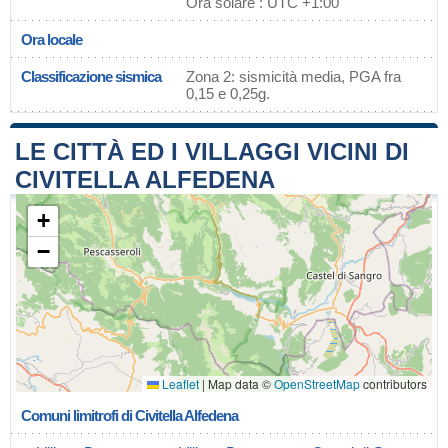
Ora solare : UTC +1:00
Ora locale
Classificazione sismica
Zona 2: sismicità media, PGA fra
0,15 e 0,25g.
LE CITTÀ ED I VILLAGGI VICINI DI
CIVITELLA ALFEDENA
+
−
Leaflet
|
Map data ©
OpenStreetMap
contributors
Comuni limitrofi di Civitella Alfedena