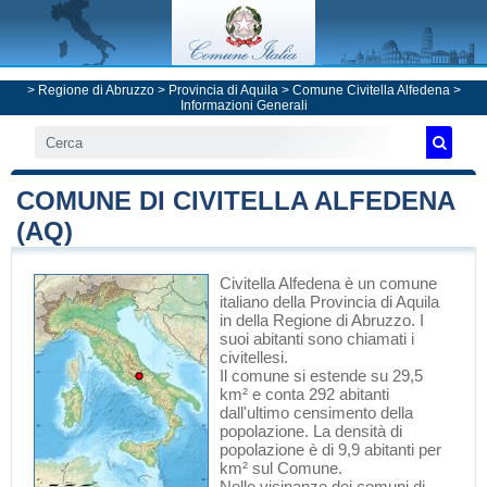
>
Regione di Abruzzo
>
Provincia di Aquila
>
Comune Civitella Alfedena
>
Informazioni Generali
COMUNE DI CIVITELLA ALFEDENA
(AQ)
Civitella Alfedena
è un comune
italiano
della Provincia di Aquila
in
della Regione di Abruzzo
. I
suoi abitanti sono chiamati i
civitellesi.
Il comune si estende su 29,5
km² e conta 292 abitanti
dall'ultimo censimento della
popolazione. La densità di
popolazione è di 9,9 abitanti per
km² sul Comune.
Nelle vicinanze dei comuni di