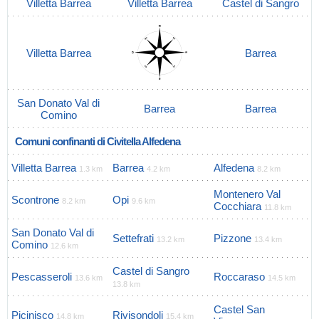
Villetta Barrea
Villetta Barrea
Castel di Sangro
Villetta Barrea
Barrea
San Donato Val di
Barrea
Barrea
Comino
Comuni confinanti di Civitella Alfedena
Villetta Barrea
Barrea
Alfedena
1.3 km
4.2 km
8.2 km
Montenero Val
Scontrone
Opi
8.2 km
9.6 km
Cocchiara
11.8 km
San Donato Val di
Settefrati
Pizzone
13.2 km
13.4 km
Comino
12.6 km
Castel di Sangro
Pescasseroli
Roccaraso
13.6 km
14.5 km
13.8 km
Castel San
Picinisco
Rivisondoli
14.8 km
15.4 km