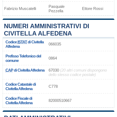
Pasquale
Fabrizio Muscatelli
Ettore Rossi
Pezzella
NUMERI AMMINISTRATIVI DI
CIVITELLA ALFEDENA
Codice
ISTAT
di Civitella
066035
Alfedena
Prefisso Telefonico del
0864
comune
CAP
di Civitella Alfedena
67030
(20 altri comuni dispongono
dello stesso codice postale)
Codice Catastale di
C778
Civitella Alfedena
Codice Fiscale di
82000510667
Civitella Alfedena