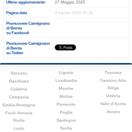
Ultimo aggiornamento
27 Maggio 2025
Pagina data
4 Agosto 2026 05:26
Promuovere Carmignano
di Brenta
su Facebook
Promuovere Carmignano
di Brenta
su Twitter
Liguria
Toscana
Abruzzo
Lombardia
Trentino-Alto
Basilicata
Adige
Marche
Calabria
Umbria
Molise
Campania
Valle d'Aosta
Piemonte
Emilia-Romagna
Veneto
Puglia
Friuli-Venezia
Giulia
Sardegna
Lazio
Sicilia