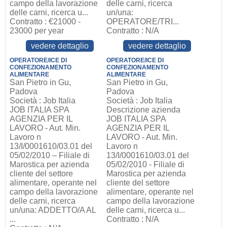
campo della lavorazione
delle carni, ricerca
delle carni, ricerca u...
un/una:
Contratto : €21000 -
OPERATORE/TRI...
23000 per year
Contratto : N/A
vedere dettaglio
vedere dettaglio
OPERATORE/ICE DI
OPERATORE/ICE DI
CONFEZIONAMENTO
CONFEZIONAMENTO
ALIMENTARE
ALIMENTARE
San Pietro in Gu,
San Pietro in Gu,
Padova
Padova
Società : Job Italia
Società : Job Italia
JOB ITALIA SPA
Descrizione azienda
AGENZIA PER IL
JOB ITALIA SPA
LAVORO - Aut. Min.
AGENZIA PER IL
Lavoro n
LAVORO - Aut. Min.
13/I/0001610/03.01 del
Lavoro n
05/02/2010 – Filiale di
13/I/0001610/03.01 del
Marostica per azienda
05/02/2010 - Filiale di
cliente del settore
Marostica per azienda
alimentare, operante nel
cliente del settore
campo della lavorazione
alimentare, operante nel
delle carni, ricerca
campo della lavorazione
un/una: ADDETTO/A AL
delle carni, ricerca u...
...
Contratto : N/A