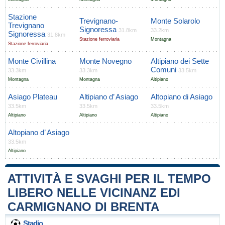
Stazione
Trevignano-
Monte Solarolo
Trevignano
Signoressa
31.8km
33.2km
Signoressa
31.8km
Stazione ferroviaria
Montagna
Stazione ferroviaria
Monte Civillina
Monte Novegno
Altipiano dei Sette
Comuni
33.3km
33.3km
33.5km
Montagna
Montagna
Altipiano
Asiago Plateau
Altipiano d’ Asiago
Altopiano di Asiago
33.5km
33.5km
33.5km
Altipiano
Altipiano
Altipiano
Altopiano d’ Asiago
33.5km
Altipiano
ATTIVITÀ E SVAGHI PER IL TEMPO
LIBERO NELLE VICINANZ EDI
CARMIGNANO DI BRENTA
Stadio