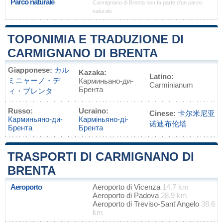
Parco naturale
Carmignano di Brenta non fa parte d'un parco
naturale
TOPONIMIA E TRADUZIONE DI
CARMIGNANO DI BRENTA
Giapponese:
カル
Kazaka:
Latino:
ミニャーノ・デ
Карминьано-ди-
Carminianum
Брента
ィ・ブレンタ
Russo:
Ucraino:
Cinese:
卡尔米尼亚
Карминьяно-ди-
Карміньяно-ді-
诺迪布伦塔
Брента
Брента
TRASPORTI DI CARMIGNANO DI
BRENTA
Aeroporto
Aeroporto di Vicenza
14.7 km
Aeroporto di Padova
28.9 km
Aeroporto di Treviso-Sant'Angelo
38.6
km