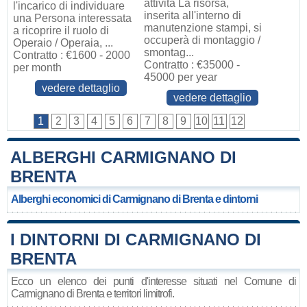
attività La risorsa,
l'incarico di individuare
inserita all'interno di
una Persona interessata
manutenzione stampi, si
a ricoprire il ruolo di
occuperà di montaggio /
Operaio / Operaia, ...
smontag...
Contratto : €1600 - 2000
Contratto : €35000 -
per month
45000 per year
vedere dettaglio
vedere dettaglio
1
2
3
4
5
6
7
8
9
10
11
12
ALBERGHI CARMIGNANO DI
BRENTA
Alberghi economici di Carmignano di Brenta e dintorni
I DINTORNI DI CARMIGNANO DI
BRENTA
Ecco un elenco dei punti d'interesse situati nel Comune di
Carmignano di Brenta e territori limitrofi.