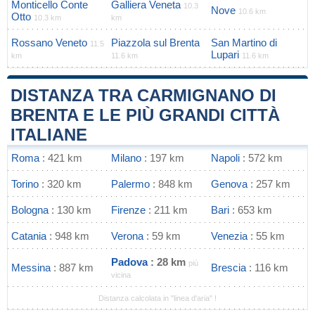
Monticello Conte
Galliera Veneta
10.3
Nove
10.6 km
Otto
10.3 km
km
Rossano Veneto
Piazzola sul Brenta
San Martino di
11.5
Lupari
km
11.6 km
11.6 km
DISTANZA TRA CARMIGNANO DI
BRENTA E LE PIÙ GRANDI CITTÀ
ITALIANE
Roma
: 421 km
Milano
: 197 km
Napoli
: 572 km
Torino
: 320 km
Palermo
: 848 km
Genova
: 257 km
Bologna
: 130 km
Firenze
: 211 km
Bari
: 653 km
Catania
: 948 km
Verona
: 59 km
Venezia
: 55 km
Padova
: 28 km
più
Messina
: 887 km
Brescia
: 116 km
vicina
Distanza calcolata in "linea d'aria" !