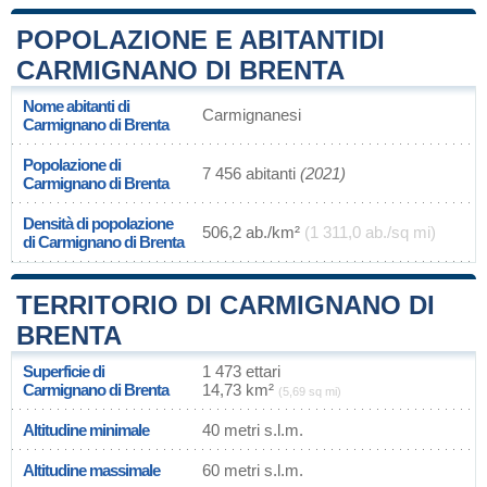
POPOLAZIONE E ABITANTIDI
CARMIGNANO DI BRENTA
Nome abitanti di
Carmignanesi
Carmignano di Brenta
Popolazione di
7 456 abitanti
(2021)
Carmignano di Brenta
Densità di popolazione
506,2 ab./km²
(1 311,0 ab./sq mi)
di Carmignano di Brenta
TERRITORIO DI CARMIGNANO DI
BRENTA
Superficie di
1 473 ettari
Carmignano di Brenta
14,73 km²
(5,69 sq mi)
Altitudine minimale
40 metri s.l.m.
Altitudine massimale
60 metri s.l.m.