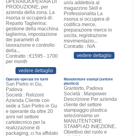
OPERAIO/OPERAIA DI
un/a addetto/a al
PRODUZIONE, per
magazzino Skill e
azienda della zona. La
Professionalita La
risorsa si occuperà di:
risorsa si occupera di
Reparto Taglierina:
codifica merce,
gestione della macchina
preparazione merce in
taglierina, impostazione
uscita, registrazione
dei parametri di
movimentazio...
lavorazione e controllo
Contratto : N/A
della...
vedere dettaglio
Contratto : €1595 - 1700
per month
vedere dettaglio
Operaio operaia tre turni
Manutentore stampi (settore
San Pietro in Gu,
plastico)
Grantorto, Padova
Padova
Società : Manpower
Società : Relizont
Descrizione Per azienda
Azienda Cliente con
cliente del settore
sede a San Pietro in Gu
stampaggio plastica
e operante da oltre 20
selezioniamo un
anni nel settore
MANUTENTORE
cartotecnico per la
STAMPI AD INIEZIONE.
realizzazione di
Obiettivo del ruolo e
packaging, ci ha affidato