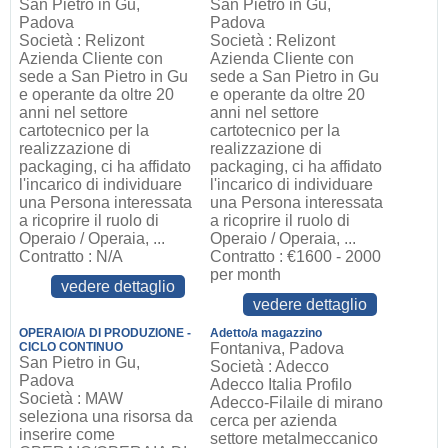
San Pietro in Gu,
San Pietro in Gu,
Padova
Padova
Società : Relizont
Società : Relizont
Azienda Cliente con
Azienda Cliente con
sede a San Pietro in Gu
sede a San Pietro in Gu
e operante da oltre 20
e operante da oltre 20
anni nel settore
anni nel settore
cartotecnico per la
cartotecnico per la
realizzazione di
realizzazione di
packaging, ci ha affidato
packaging, ci ha affidato
l'incarico di individuare
l'incarico di individuare
una Persona interessata
una Persona interessata
a ricoprire il ruolo di
a ricoprire il ruolo di
Operaio / Operaia, ...
Operaio / Operaia, ...
Contratto : N/A
Contratto : €1600 - 2000
per month
vedere dettaglio
vedere dettaglio
OPERAIO/A DI PRODUZIONE -
Adetto/a magazzino
CICLO CONTINUO
Fontaniva, Padova
San Pietro in Gu,
Società : Adecco
Padova
Adecco Italia Profilo
Società : MAW
Adecco-Filaile di mirano
seleziona una risorsa da
cerca per azienda
inserire come
settore metalmeccanico