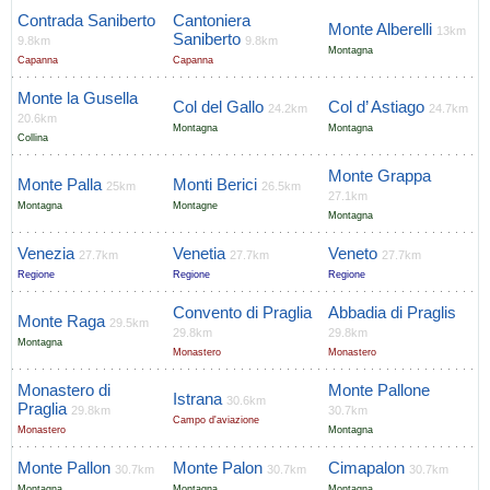
Contrada Saniberto
Cantoniera
Monte Alberelli
13km
Saniberto
9.8km
9.8km
Montagna
Capanna
Capanna
Monte la Gusella
Col del Gallo
Col d’ Astiago
24.2km
24.7km
20.6km
Montagna
Montagna
Collina
Monte Grappa
Monte Palla
Monti Berici
25km
26.5km
27.1km
Montagna
Montagne
Montagna
Venezia
Venetia
Veneto
27.7km
27.7km
27.7km
Regione
Regione
Regione
Convento di Praglia
Abbadia di Praglis
Monte Raga
29.5km
29.8km
29.8km
Montagna
Monastero
Monastero
Monastero di
Monte Pallone
Istrana
30.6km
Praglia
29.8km
30.7km
Campo d'aviazione
Monastero
Montagna
Monte Pallon
Monte Palon
Cimapalon
30.7km
30.7km
30.7km
Montagna
Montagna
Montagna