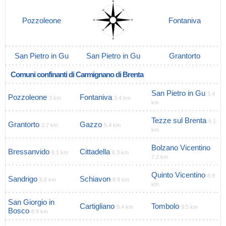
Pozzoleone
Fontaniva
San Pietro in Gu
San Pietro in Gu
Grantorto
Comuni confinanti di Carmignano di Brenta
San Pietro in Gu
3.4
Pozzoleone
Fontaniva
3 km
3.4 km
km
Tezze sul Brenta
6.1
Grantorto
Gazzo
3.7 km
5.4 km
km
Bolzano Vicentino
Bressanvido
Cittadella
6.1 km
6.3 km
7.2 km
Quinto Vicentino
8.9
Sandrigo
Schiavon
8.8 km
8.9 km
km
San Giorgio in
Cartigliano
Tombolo
9.4 km
9.5 km
Bosco
8.9 km