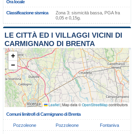
Ora locale
Classificazione sismica
Zona 3: sismicità bassa, PGA fra
0,05 e 0,15g.
LE CITTÀ ED I VILLAGGI VICINI DI
CARMIGNANO DI BRENTA
+
−
Leaflet
|
Map data ©
OpenStreetMap
contributors
Comuni limitrofi di Carmignano di Brenta
Pozzoleone
Pozzoleone
Fontaniva