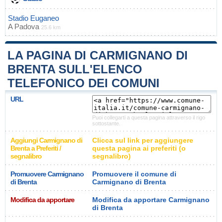
Stadio Euganeo
A
Padova
25.6 km
LA PAGINA DI CARMIGNANO DI
BRENTA SULL'ELENCO
TELEFONICO DEI COMUNI
URL
Puoi collegarti a questa pagina attraverso il rigo
sottostante.
Aggiungi Carmignano di
Clicca sul link per aggiungere
Brenta a Preferiti /
questa pagina ai preferiti (o
segnalibro
segnalibro)
Promuovere Carmignano
Promuovere il comune di
di Brenta
Carmignano di Brenta
Modifica da apportare
Modifica da apportare Carmignano
di Brenta