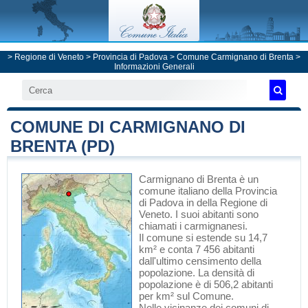
>
Regione di Veneto
>
Provincia di Padova
>
Comune Carmignano di Brenta
>
Informazioni Generali
COMUNE DI CARMIGNANO DI
BRENTA (PD)
Carmignano di Brenta
è un
comune italiano
della Provincia
di Padova
in
della Regione di
Veneto
. I suoi abitanti sono
chiamati i carmignanesi.
Il comune si estende su 14,7
km² e conta 7 456 abitanti
dall'ultimo censimento della
popolazione. La densità di
popolazione è di 506,2 abitanti
per km² sul Comune.
Nelle vicinanze dei comuni di