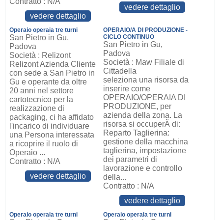
Contratto : N/A
vedere dettaglio
vedere dettaglio
Operaio operaia tre turni
OPERAIO/A DI PRODUZIONE -
San Pietro in Gu,
CICLO CONTINUO
San Pietro in Gu,
Padova
Padova
Società : Relizont
Società : Maw Filiale di
Relizont Azienda Cliente
Cittadella
con sede a San Pietro in
seleziona una risorsa da
Gu e operante da oltre
inserire come
20 anni nel settore
OPERAIO/OPERAIA DI
cartotecnico per la
PRODUZIONE, per
realizzazione di
azienda della zona. La
packaging, ci ha affidato
risorsa si occuperÃ di:
l'incarico di individuare
Reparto Taglierina:
una Persona interessata
gestione della macchina
a ricoprire il ruolo di
taglierina, impostazione
Operaio ...
dei parametri di
Contratto : N/A
lavorazione e controllo
vedere dettaglio
della...
Contratto : N/A
vedere dettaglio
Operaio operaia tre turni
Operaio operaia tre turni