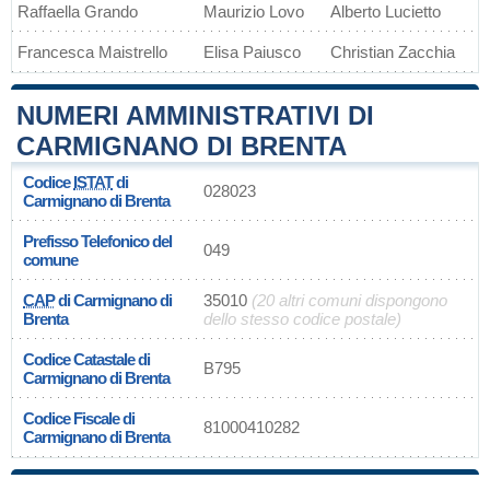
Raffaella Grando
Maurizio Lovo
Alberto Lucietto
Francesca Maistrello
Elisa Paiusco
Christian Zacchia
NUMERI AMMINISTRATIVI DI
CARMIGNANO DI BRENTA
Codice
ISTAT
di
028023
Carmignano di Brenta
Prefisso Telefonico del
049
comune
CAP
di Carmignano di
35010
(20 altri comuni dispongono
Brenta
dello stesso codice postale)
Codice Catastale di
B795
Carmignano di Brenta
Codice Fiscale di
81000410282
Carmignano di Brenta