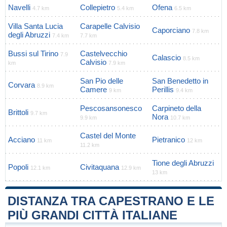
Navelli
Collepietro
Ofena
4.7 km
5.4 km
6.5 km
Villa Santa Lucia
Carapelle Calvisio
Caporciano
7.8 km
degli Abruzzi
7.4 km
7.7 km
Bussi sul Tirino
Castelvecchio
7.9
Calascio
8.5 km
Calvisio
km
7.9 km
San Pio delle
San Benedetto in
Corvara
8.9 km
Camere
Perillis
9 km
9.4 km
Pescosansonesco
Carpineto della
Brittoli
9.7 km
Nora
9.9 km
10.7 km
Castel del Monte
Acciano
Pietranico
11 km
12 km
11.2 km
Tione degli Abruzzi
Popoli
Civitaquana
12.1 km
12.9 km
13 km
DISTANZA TRA CAPESTRANO E LE
PIÙ GRANDI CITTÀ ITALIANE