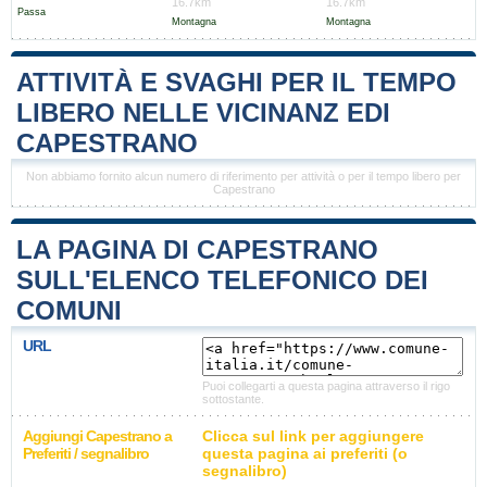
16.7km
16.7km
Passa
Montagna
Montagna
ATTIVITÀ E SVAGHI PER IL TEMPO
LIBERO NELLE VICINANZ EDI
CAPESTRANO
Non abbiamo fornito alcun numero di riferimento per attività o per il tempo libero per
Capestrano
LA PAGINA DI CAPESTRANO
SULL'ELENCO TELEFONICO DEI
COMUNI
URL
Puoi collegarti a questa pagina attraverso il rigo
sottostante.
Aggiungi Capestrano a
Clicca sul link per aggiungere
Preferiti / segnalibro
questa pagina ai preferiti (o
segnalibro)