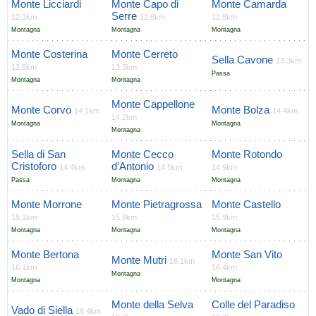
Monte Licciardi
Monte Capo di
Monte Camarda
Serre
12.1km
12.8km
12.8km
Montagna
Montagna
Montagna
Monte Costerina
Monte Cerreto
Sella Cavone
13.3km
12.8km
13.3km
Passa
Montagna
Montagna
Monte Cappellone
Monte Corvo
Monte Bolza
14.1km
14.4km
14.2km
Montagna
Montagna
Montagna
Sella di San
Monte Cecco
Monte Rotondo
Cristoforo
d’Antonio
14.4km
14.5km
14.9km
Passa
Montagna
Montagna
Monte Morrone
Monte Pietragrossa
Monte Castello
15.1km
15.9km
15.9km
Montagna
Montagna
Montagna
Monte Bertona
Monte San Vito
Monte Mutri
16.1km
16.1km
16.4km
Montagna
Montagna
Montagna
Monte della Selva
Colle del Paradiso
Vado di Siella
16.4km