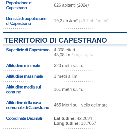
Popolazione di
826 abitanti
(2024)
Capestrano
Densità di popolazione
19,2 ab./km²
(49,7 ab./sq mi)
di Capestrano
TERRITORIO DI CAPESTRANO
Superficie di Capestrano
4 308 ettari
43,08 km²
(16,63 sq mi)
Altitudine minimale
320 metri s.l.m.
Altitudine massimale
1 metri s.l.m.
Altitudine media sul
161 metri s.l.m.
comune
Altitudine della casa
465 Metri sul livello del mare
comunale di Capestrano
Coordinate Decimali
Latitudine:
42.2694
Longitudine:
13.7667