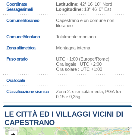
Coordinate
Latitudine:
42° 16' 10'' Nord
Sessagesimali
Longitudine:
13° 46' 0'' Est
Comune litoraneo
Capestrano è un comune non
litoraneo
Comune Montano
Totalmente montano
Zona altimetrica
Montagna interna
Fuso orario
UTC
+1:00 (Europe/Rome)
Ora legale : UTC +2:00
Ora solare : UTC +1:00
Ora locale
Classificazione sismica
Zona 2: sismicità media, PGA fra
0,15 e 0,25g.
LE CITTÀ ED I VILLAGGI VICINI DI
CAPESTRANO
+