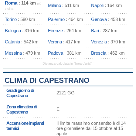
Roma
: 114 km
più
Milano
: 511 km
Napoli
: 164 km
vicina
Torino
: 580 km
Palermo
: 464 km
Genova
: 458 km
Bologna
: 316 km
Firenze
: 264 km
Bari
: 287 km
Catania
: 542 km
Verona
: 417 km
Venezia
: 370 km
Messina
: 479 km
Padova
: 381 km
Brescia
: 462 km
Distanza calcolata in "linea d'aria" !
CLIMA DI CAPESTRANO
Gradi giorno di
2121 GG
Capestrano
Zona climatica di
E
Capestrano
Accensione impianti
Il limite massimo consentito è di 14
termici
ore giornaliere dal 15 ottobre al 15
aprile