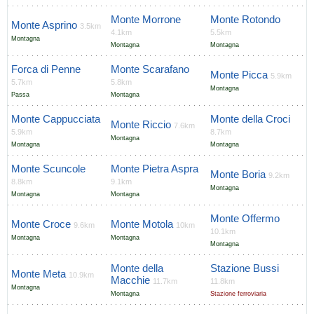
Monte Morrone
Monte Rotondo
Monte Asprino
3.5km
4.1km
5.5km
Montagna
Montagna
Montagna
Forca di Penne
Monte Scarafano
Monte Picca
5.9km
5.7km
5.8km
Montagna
Passa
Montagna
Monte Cappucciata
Monte della Croci
Monte Riccio
7.6km
5.9km
8.7km
Montagna
Montagna
Montagna
Monte Scuncole
Monte Pietra Aspra
Monte Boria
9.2km
8.8km
9.1km
Montagna
Montagna
Montagna
Monte Offermo
Monte Croce
Monte Motola
9.6km
10km
10.1km
Montagna
Montagna
Montagna
Monte della
Stazione Bussi
Monte Meta
10.9km
Macchie
11.7km
11.8km
Montagna
Montagna
Stazione ferroviaria