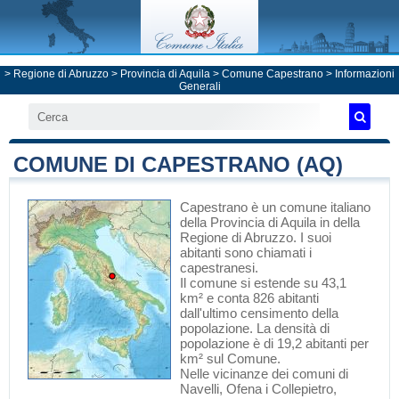
>
Regione di Abruzzo
>
Provincia di Aquila
>
Comune Capestrano
> Informazioni
Generali
COMUNE DI CAPESTRANO (AQ)
Capestrano
è un comune italiano
della Provincia di Aquila
in
della
Regione di Abruzzo
. I suoi
abitanti sono chiamati i
capestranesi.
Il comune si estende su 43,1
km² e conta 826 abitanti
dall'ultimo censimento della
popolazione. La densità di
popolazione è di 19,2 abitanti per
km² sul Comune.
Nelle vicinanze dei comuni di
Navelli
,
Ofena
i
Collepietro
,