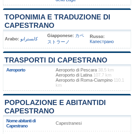
TOPONIMIA E TRADUZIONE DI
CAPESTRANO
Giapponese:
カペ
Russo:
Arabo:
كابسترانو
Капестрано
ストラーノ
TRASPORTI DI CAPESTRANO
Aeroporto
Aeroporto di Pescara
38.5 km
Aeroporto di Latina
107.7 km
Aeroporto di Roma-Ciampino
110.1
km
POPOLAZIONE E ABITANTIDI
CAPESTRANO
Nome abitanti di
Capestranesi
Capestrano