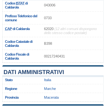
Codice
ISTAT
di
043006
Caldarola
Prefisso Telefonico del
0733
comune
CAP
di Caldarola
62020
(12 altri comuni dispongono
dello stesso codice postale)
Codice Catastale di
B398
Caldarola
Codice Fiscale di
00217240431
Caldarola
DATI AMMINISTRATIVI
Stato
Italia
Regione
Marche
Provincia
Macerata