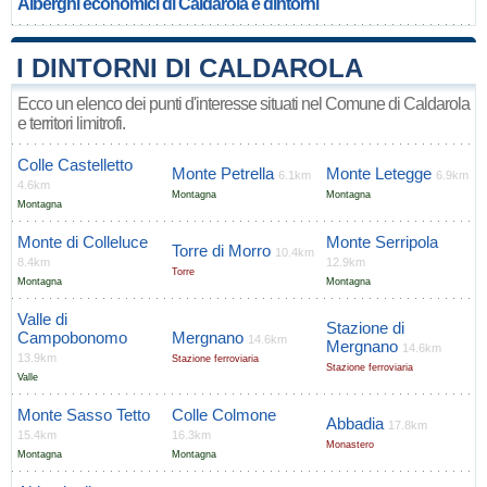
Alberghi economici di Caldarola e dintorni
I DINTORNI DI CALDAROLA
Ecco un elenco dei punti d'interesse situati nel Comune di Caldarola
e territori limitrofi.
Colle Castelletto
Monte Petrella
Monte Letegge
6.1km
6.9km
4.6km
Montagna
Montagna
Montagna
Monte di Colleluce
Monte Serripola
Torre di Morro
10.4km
8.4km
12.9km
Torre
Montagna
Montagna
Valle di
Stazione di
Campobonomo
Mergnano
14.6km
Mergnano
14.6km
13.9km
Stazione ferroviaria
Stazione ferroviaria
Valle
Monte Sasso Tetto
Colle Colmone
Abbadia
17.8km
15.4km
16.3km
Monastero
Montagna
Montagna