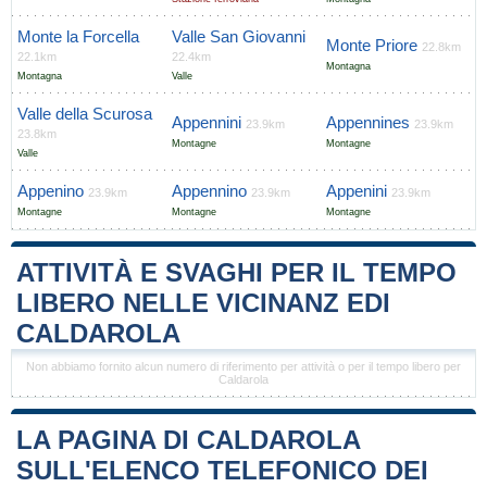
Monte la Forcella
Valle San Giovanni
Monte Priore
22.8km
22.1km
22.4km
Montagna
Montagna
Valle
Valle della Scurosa
Appennini
Appennines
23.9km
23.9km
23.8km
Montagne
Montagne
Valle
Appenino
Appennino
Appenini
23.9km
23.9km
23.9km
Montagne
Montagne
Montagne
ATTIVITÀ E SVAGHI PER IL TEMPO
LIBERO NELLE VICINANZ EDI
CALDAROLA
Non abbiamo fornito alcun numero di riferimento per attività o per il tempo libero per
Caldarola
LA PAGINA DI CALDAROLA
SULL'ELENCO TELEFONICO DEI