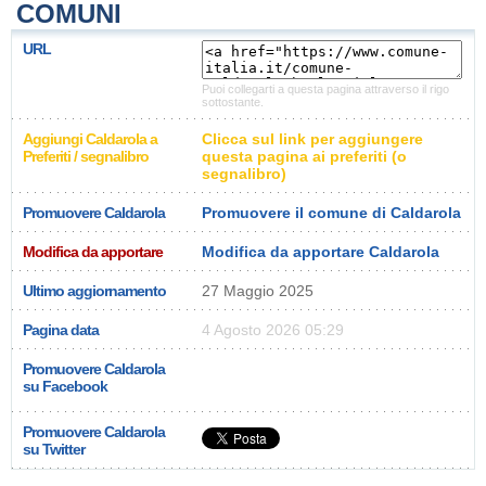
COMUNI
URL
Puoi collegarti a questa pagina attraverso il rigo
sottostante.
Aggiungi Caldarola a
Clicca sul link per aggiungere
Preferiti / segnalibro
questa pagina ai preferiti (o
segnalibro)
Promuovere Caldarola
Promuovere il comune di Caldarola
Modifica da apportare
Modifica da apportare Caldarola
Ultimo aggiornamento
27 Maggio 2025
Pagina data
4 Agosto 2026 05:29
Promuovere Caldarola
su Facebook
Promuovere Caldarola
su Twitter