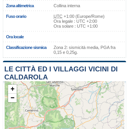
Zona altimetrica
Collina interna
Fuso orario
UTC
+1:00 (Europe/Rome)
Ora legale : UTC +2:00
Ora solare : UTC +1:00
Ora locale
Classificazione sismica
Zona 2: sismicità media, PGA fra
0,15 e 0,25g.
LE CITTÀ ED I VILLAGGI VICINI DI
CALDAROLA
+
−