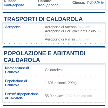
Russo:
Ucraino:
Cinese:
卡尔达罗拉
Кальдарола
Кальдарола
TRASPORTI DI CALDAROLA
Aeroporto
Aeroporto di Ancona
54.4 km
Aeroporto di Perugia-Sant'Egidio
58
km
Aeroporto di Rimini
109.9 km
POPOLAZIONE E ABITANTIDI
CALDAROLA
Nome abitanti di
Caldarolesi
Caldarola
Popolazione di
1 601 abitanti
(2024)
Caldarola
Densità di popolazione
55,0 ab./km²
(142,5 ab./sq mi)
di Caldarola