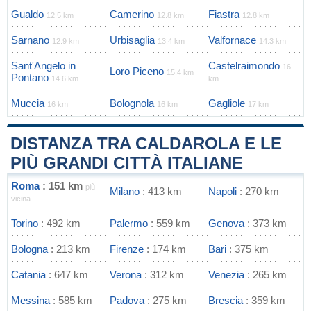
Gualdo
Camerino
Fiastra
12.5 km
12.8 km
12.8 km
Sarnano
Urbisaglia
Valfornace
12.9 km
13.4 km
14.3 km
Sant'Angelo in
Castelraimondo
16
Loro Piceno
15.4 km
Pontano
14.6 km
km
Muccia
Bolognola
Gagliole
16 km
16 km
17 km
DISTANZA TRA CALDAROLA E LE
PIÙ GRANDI CITTÀ ITALIANE
Roma
: 151 km
più
Milano
: 413 km
Napoli
: 270 km
vicina
Torino
: 492 km
Palermo
: 559 km
Genova
: 373 km
Bologna
: 213 km
Firenze
: 174 km
Bari
: 375 km
Catania
: 647 km
Verona
: 312 km
Venezia
: 265 km
Messina
: 585 km
Padova
: 275 km
Brescia
: 359 km