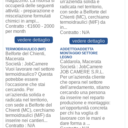
magazzino. La risorsa si
un'azienda solida e
occuperà delle seguenti
radicata nel territorio,
attività: - preparazione e
con sede a Belforte del
miscelazione formulati
Chienti (MC), cerchiamo
chimici in ampi...
termoidraulici (M/F) da
Contratto : €1600 - 2000
in...
per month
Contratto : N/A
vedere dettaglio
vedere dettaglio
TERMOIDRAULICO (M/F)
ADDETTO/ADDETTA
Belforte del Chienti,
MONTAGGIO SETTORE
LEGNO
Macerata
Caldarola, Macerata
Società : JobCamere
Società : JobCamere
Vuoi lavorare nel settore
JOB CAMERE S.R.L.
termoidraulico? Questa
Per un'azienda cliente
potrebbe essere
che opera nel settore
l'occasione che stai
dell'arredamento, stiamo
cercando. Per
cercando una persona
un'azienda solida e
da inserire nel reparto
radicata nel territorio,
produzione e montaggio:
con sede a Belforte del
un'opportunità concreta
Chienti (MC), cerchiamo
per chi ha voglia di
termoidraulici (M/F) da
lavorare con le mani e
inserire nei cantieri...
dare forma a ...
Contratto : N/A