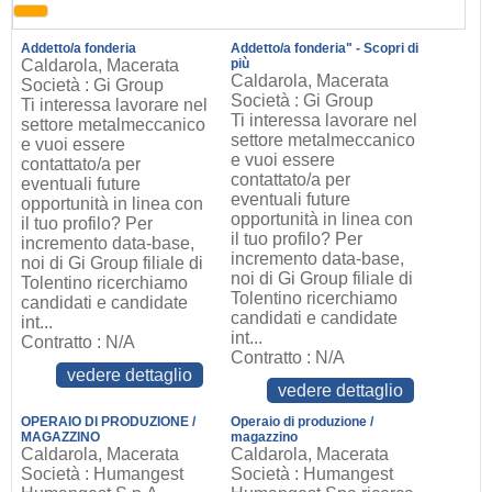
Addetto/a fonderia
Addetto/a fonderia" - Scopri di
Caldarola, Macerata
più
Caldarola, Macerata
Società : Gi Group
Società : Gi Group
Ti interessa lavorare nel
Ti interessa lavorare nel
settore metalmeccanico
settore metalmeccanico
e vuoi essere
e vuoi essere
contattato/a per
contattato/a per
eventuali future
eventuali future
opportunità in linea con
opportunità in linea con
il tuo profilo? Per
il tuo profilo? Per
incremento data-base,
incremento data-base,
noi di Gi Group filiale di
noi di Gi Group filiale di
Tolentino ricerchiamo
Tolentino ricerchiamo
candidati e candidate
candidati e candidate
int...
int...
Contratto : N/A
Contratto : N/A
vedere dettaglio
vedere dettaglio
OPERAIO DI PRODUZIONE /
Operaio di produzione /
MAGAZZINO
magazzino
Caldarola, Macerata
Caldarola, Macerata
Società : Humangest
Società : Humangest