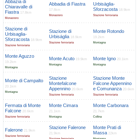
Abbazia di
Abbadia di Fiastra
Urbisàglia-
Chiaravalle di
Sforzacosta
17.8km
18.9km
Fiastra
17.8km
Monastero
Stazione ferroviaria
Monastero
Stazione di
Stazione di
Monte Rotondo
Urbisaglia-
Urbiságlia
18.9km
19.2km
Sforzacosta
18.9km
Stazione ferroviaria
Montagna
Stazione ferroviaria
Monte Aguzzo
Monte Acuto
Monte Igno
19.9km
20.1km
19.2km
Montagna
Montagna
Montagna
Stazione
Stazione Monte
Monte di Campalto
Montefalcone
Falcone Appennino
20.1km
Appennino
e Comunanza
20.6km
20.6km
Montagna
Stazione ferroviaria
Stazione ferroviaria
Fermata di Monte
Monte Cimara
Monte Carbonara
Falcone
20.6km
21.1km
21.7km
Stazione ferroviaria
Montagna
Collina
Stazione Falerone
Monte Prati di
Falerone
21.9km
Massa
21.9km
22km
Stazione ferroviaria
Stazione ferroviaria
Montagna