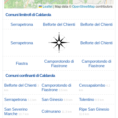
Leaflet
|
Map data ©
OpenStreetMap
contributors
Comuni limitrofi di Caldarola
Serrapetrona
Belforte del Chienti
Belforte del Chienti
Serrapetrona
Belforte del Chienti
Camporotondo di
Camporotondo di
Fiastra
Fiastrone
Fiastrone
Comuni confinanti di Caldarola
Belforte del Chienti
Camporotondo di
Cessapalombo
3
4.2
Fiastrone
km
3.5 km
km
Serrapetrona
San Ginesio
Tolentino
5.1 km
8.9 km
9.9 km
San Severino
Ripe San Ginesio
Colmurano
11.3 km
Marche
10.7 km
11.6 km