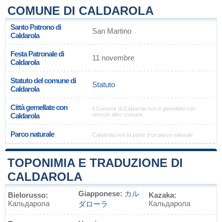
COMUNE DI CALDAROLA
Santo Patrono di
San Martino
Caldarola
Festa Patronale di
11 novembre
Caldarola
Statuto del comune di
Statuto
Caldarola
Città gemellate con
Il Comune di Caldarola non è gemellato con
Caldarola
nessun altro comune.
Parco naturale
Caldarola non fa parte d'un parco naturale
TOPONIMIA E TRADUZIONE DI
CALDAROLA
Giapponese:
カル
Bielorusso:
Kazaka:
Кальдарола
Кальдарола
ダローラ