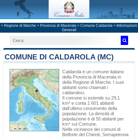
>
Regione di Marche
>
Provincia di Macerata
>
Comune Caldarola
> Informazioni
Generali
COMUNE DI CALDAROLA (MC)
Caldarola
è un comune italiano
della Provincia di Macerata
in
della Regione di Marche
. I suoi
abitanti sono chiamati i
caldarolesi.
Il comune si estende su 29,1
km² e conta 1 601 abitanti
dall'ultimo censimento della
popolazione. La densità di
popolazione è di 55 abitanti per
km² sul Comune.
Nelle vicinanze dei comuni di
Belforte del Chienti
,
Serrapetrona