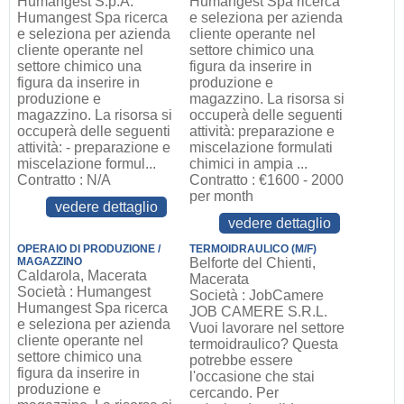
Humangest S.p.A.
Humangest Spa ricerca
Humangest Spa ricerca
e seleziona per azienda
e seleziona per azienda
cliente operante nel
cliente operante nel
settore chimico una
settore chimico una
figura da inserire in
figura da inserire in
produzione e
produzione e
magazzino. La risorsa si
magazzino. La risorsa si
occuperà delle seguenti
occuperà delle seguenti
attività: preparazione e
attività: - preparazione e
miscelazione formulati
miscelazione formul...
chimici in ampia ...
Contratto : N/A
Contratto : €1600 - 2000
per month
vedere dettaglio
vedere dettaglio
OPERAIO DI PRODUZIONE /
TERMOIDRAULICO (M/F)
MAGAZZINO
Belforte del Chienti,
Caldarola, Macerata
Macerata
Società : Humangest
Società : JobCamere
Humangest Spa ricerca
JOB CAMERE S.R.L.
e seleziona per azienda
Vuoi lavorare nel settore
cliente operante nel
termoidraulico? Questa
settore chimico una
potrebbe essere
figura da inserire in
l'occasione che stai
produzione e
cercando. Per