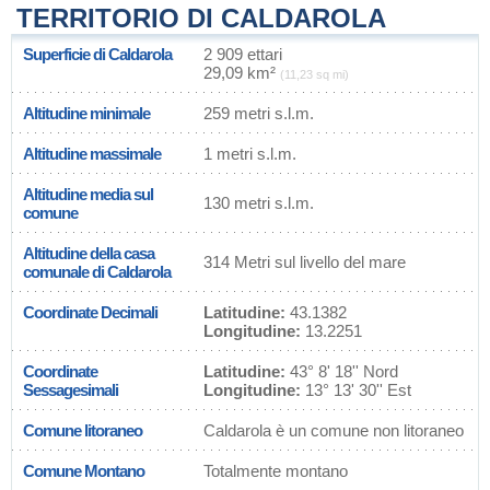
TERRITORIO DI CALDAROLA
Superficie di Caldarola
2 909 ettari
29,09 km²
(11,23 sq mi)
Altitudine minimale
259 metri s.l.m.
Altitudine massimale
1 metri s.l.m.
Altitudine media sul
130 metri s.l.m.
comune
Altitudine della casa
314 Metri sul livello del mare
comunale di Caldarola
Coordinate Decimali
Latitudine:
43.1382
Longitudine:
13.2251
Coordinate
Latitudine:
43° 8' 18'' Nord
Sessagesimali
Longitudine:
13° 13' 30'' Est
Comune litoraneo
Caldarola è un comune non litoraneo
Comune Montano
Totalmente montano