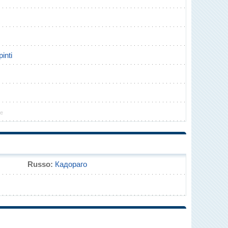
inti
le
Russo:
Кадораго