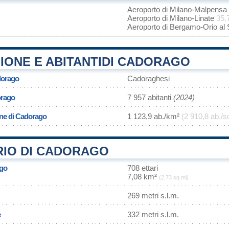
Aeroporto di Milano-Malpensa
Aeroporto di Milano-Linate
35.
Aeroporto di Bergamo-Orio al 
IONE E ABITANTIDI CADORAGO
dorago
Cadoraghesi
orago
7 957 abitanti
(2024)
one di Cadorago
1 123,9 ab./km²
(2 910,8 ab./s
RIO DI CADORAGO
ago
708 ettari
7,08 km²
(2,73 sq mi)
269 metri s.l.m.
e
332 metri s.l.m.