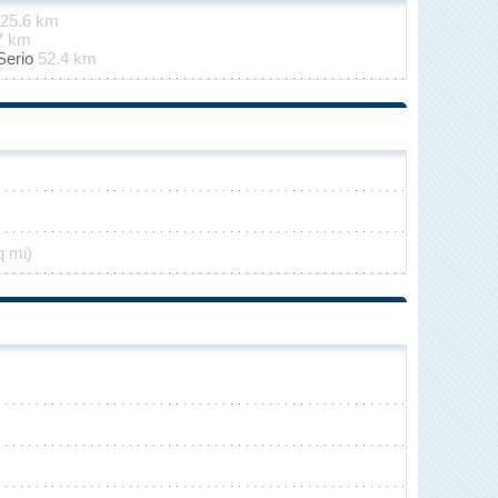
25.6 km
7 km
Serio
52.4 km
q mi)