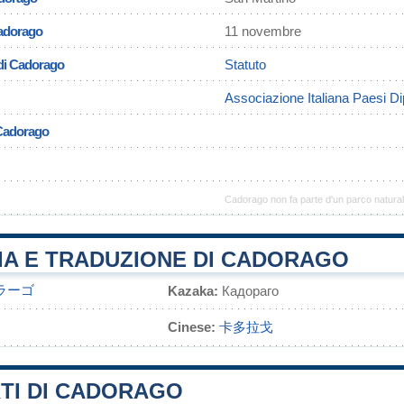
Cadorago
11 novembre
di Cadorago
Statuto
Associazione Italiana Paesi Dip
 Cadorago
Cadorago non fa parte d'un parco natura
IA E TRADUZIONE DI CADORAGO
ラーゴ
Kazaka:
Кадораго
Cinese:
卡多拉戈
TI DI CADORAGO