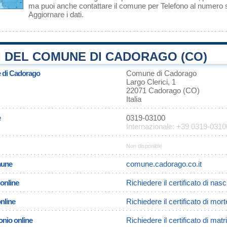
ma puoi anche contattare il comune per Telefono al numero
Aggiornare i dati
.
I DEL COMUNE DI CADORAGO (CO)
e di Cadorago
Comune di Cadorago
Largo Clerici, 1
22071 Cadorago (CO)
Italia
e
0319-03100
Internazionale: +39 0319-0310
Non disponible
omune
comune.cadorago.co.it
 online
Richiedere il certificato di nas
online
Richiedere il certificato di mo
onio online
Richiedere il certificato di ma