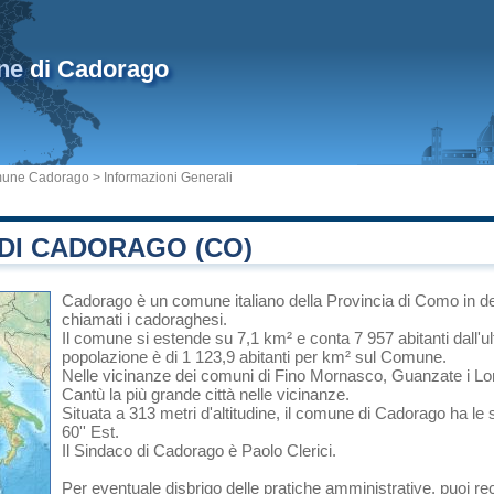
ne
di Cadorago
une Cadorago
> Informazioni Generali
DI CADORAGO (CO)
Cadorago
è un comune italiano
della Provincia di Como
in
d
chiamati i cadoraghesi.
Il comune si estende su 7,1 km² e conta 7 957 abitanti dall'u
popolazione è di 1 123,9 abitanti per km² sul Comune.
Nelle vicinanze dei comuni di
Fino Mornasco
,
Guanzate
i
Lo
Cantù
la più grande città nelle vicinanze.
Situata a 313 metri d'altitudine, il comune di Cadorago ha le 
60'' Est.
Il Sindaco di Cadorago è Paolo Clerici.
Per eventuale disbrigo delle pratiche amministrative, puoi re