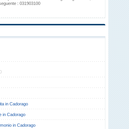
 seguente : 031903100
0
cita in Cadorago
rte in Cadorago
trimonio in Cadorago