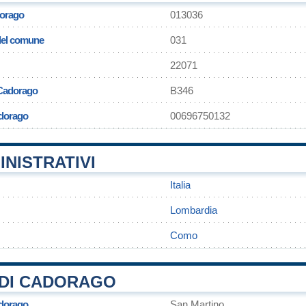
orago
013036
 del comune
031
22071
 Cadorago
B346
adorago
00696750132
INISTRATIVI
Italia
Lombardia
Como
DI CADORAGO
adorago
San Martino