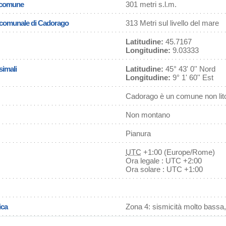
l comune
301 metri s.l.m.
a comunale di Cadorago
313 Metri sul livello del mare
Latitudine:
45.7167
Longitudine:
9.03333
simali
Latitudine:
45° 43' 0'' Nord
Longitudine:
9° 1' 60'' Est
Cadorago è un comune non lit
Non montano
Pianura
UTC
+1:00 (Europe/Rome)
Ora legale : UTC +2:00
Ora solare : UTC +1:00
ica
Zona 4: sismicità molto bassa,