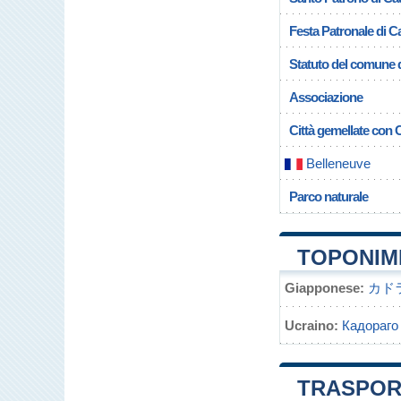
Festa Patronale di 
Statuto del comune 
Associazione
Città gemellate con
Belleneuve
Parco naturale
TOPONIM
Giapponese:
カド
Ucraino:
Кадораго
TRASPOR