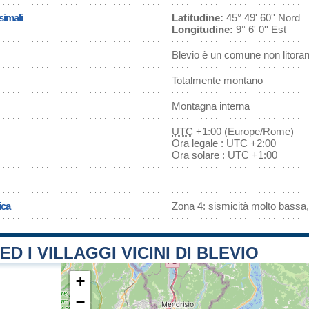
simali
Latitudine:
45° 49' 60'' Nord
Longitudine:
9° 6' 0'' Est
Blevio è un comune non litora
Totalmente montano
Montagna interna
UTC
+1:00 (Europe/Rome)
Ora legale : UTC +2:00
Ora solare : UTC +1:00
ica
Zona 4: sismicità molto bassa,
ED I VILLAGGI VICINI DI BLEVIO
+
−