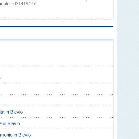
guente : 031419477
7
ita in Blevio
e in Blevio
rimonio in Blevio