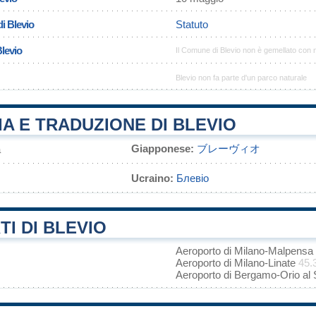
i Blevio
Statuto
Blevio
Il Comune di Blevio non è gemellato con
Blevio non fa parte d'un parco naturale
A E TRADUZIONE DI BLEVIO
Giapponese:
ブレーヴィオ
а
Ucraino:
Блевіо
I DI BLEVIO
Aeroporto di Milano-Malpensa
Aeroporto di Milano-Linate
45.
Aeroporto di Bergamo-Orio al 