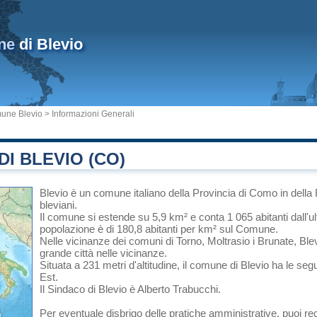
ne
di Blevio
une Blevio
> Informazioni Generali
I BLEVIO (CO)
Blevio
è un comune italiano
della Provincia di Como
in
della
bleviani.
Il comune si estende su 5,9 km² e conta 1 065 abitanti dall'u
popolazione è di 180,8 abitanti per km² sul Comune.
Nelle vicinanze dei comuni di
Torno
,
Moltrasio
i
Brunate
, Ble
grande città nelle vicinanze.
Situata a 231 metri d'altitudine, il comune di Blevio ha le seg
Est.
Il Sindaco di Blevio è Alberto Trabucchi.
Per eventuale disbrigo delle pratiche amministrative, puoi re