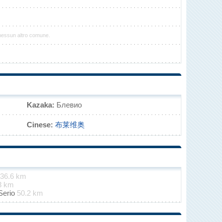
 nessun altro comune.
Kazaka:
Блевио
Cinese:
布莱维奥
36.6 km
3 km
Serio
50.2 km