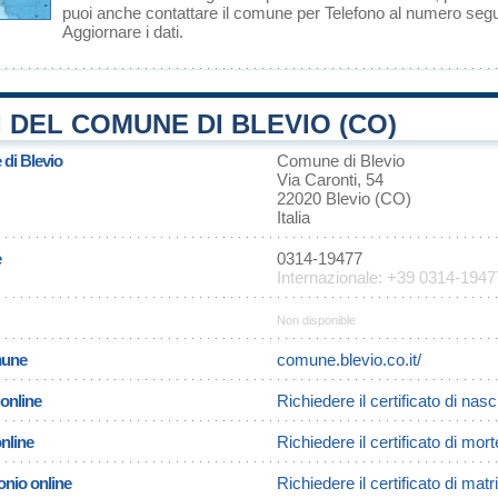
puoi anche contattare il comune per Telefono al numero se
Aggiornare i dati
.
 DEL COMUNE DI BLEVIO (CO)
 di Blevio
Comune di Blevio
Via Caronti, 54
22020 Blevio (CO)
Italia
e
0314-19477
Internazionale: +39 0314-1947
Non disponible
omune
comune.blevio.co.it/
 online
Richiedere il certificato di nasc
online
Richiedere il certificato di mort
onio online
Richiedere il certificato di mat