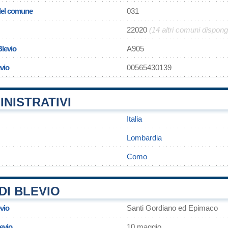
 del comune
031
22020
(14 altri comuni dispon
Blevio
A905
evio
00565430139
INISTRATIVI
Italia
Lombardia
Como
DI BLEVIO
vio
Santi Gordiano ed Epimaco
levio
10 maggio