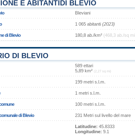
ONE E ABITANTIDI BLEVIO
vio
Bleviani
o
1 065 abitanti
(2023)
ne di Blevio
180,8 ab./km²
(468,3 ab./sq mi
IO DI BLEVIO
589 ettari
5,89 km²
(2,27 sq mi)
199 metri s.l.m.
e
1 metri s.l.m.
l comune
100 metri s.l.m.
 comunale di Blevio
231 Metri sul livello del mare
Latitudine:
45.8333
Longitudine:
9.1