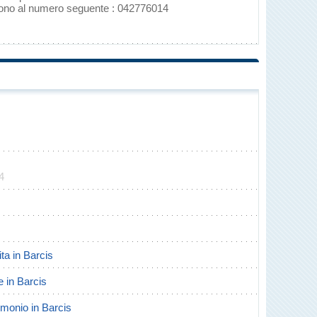
efono al numero seguente : 042776014
4
ita in Barcis
e in Barcis
rimonio in Barcis