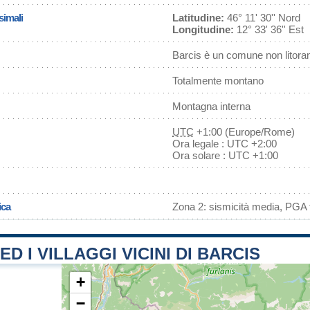
simali
Latitudine:
46° 11' 30'' Nord
Longitudine:
12° 33' 36'' Est
Barcis è un comune non litora
Totalmente montano
Montagna interna
UTC
+1:00 (Europe/Rome)
Ora legale : UTC +2:00
Ora solare : UTC +1:00
ica
Zona 2: sismicità media, PGA f
ED I VILLAGGI VICINI DI BARCIS
+
−