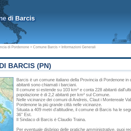
ne
di Barcis
incia di Pordenone
>
Comune Barcis
> Informazioni Generali
I BARCIS (PN)
Barcis
è un comune italiano
della Provincia di Pordenone
in
abitanti sono chiamati i barciani.
Il comune si estende su 103 km² e conta 228 abitanti dall'ul
popolazione è di 2,2 abitanti per km² sul Comune.
Nelle vicinanze dei comuni di
Andreis
,
Claut
i
Montereale Val
Pordenone
la più grande città nelle vicinanze.
Situata a 409 metri d'altitudine, il comune di Barcis ha le se
36'' Est.
Il Sindaco di Barcis è Claudio Traina.
Per eventuale disbrigo delle pratiche amministrative, puoi re