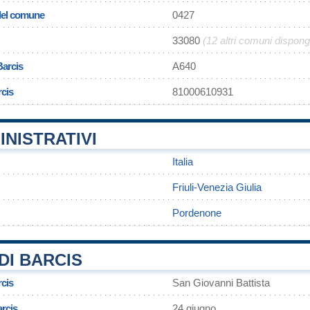
 del comune
0427
33080
(12 altri comuni dispon
Barcis
A640
rcis
81000610931
INISTRATIVI
Italia
Friuli-Venezia Giulia
Pordenone
DI BARCIS
rcis
San Giovanni Battista
arcis
24 giugno