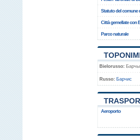
Statuto del comune d
Città gemellate con 
Parco naturale
TOPONIMI
Bielorusso:
Барчы
Russo:
Барчис
TRASPORT
Aeroporto