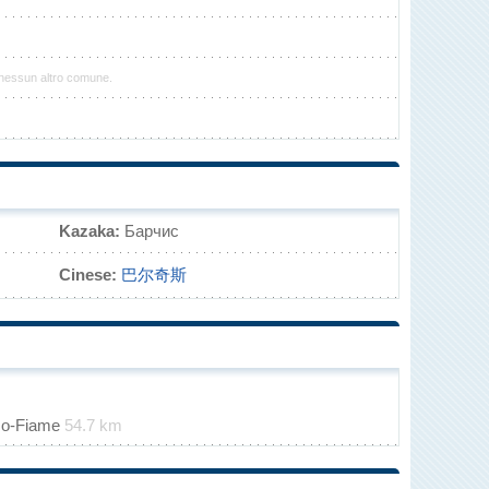
 nessun altro comune.
Kazaka:
Барчис
Cinese:
巴尔奇斯
zzo-Fiame
54.7 km