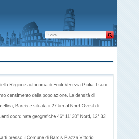
della Regione autonoma di Friuli-Venezia Giulia
. I suoi
timo censimento della popolazione. La densità di
cellina
, Barcis è situata a 27 km al Nord-Ovest di
guenti coordinate geografiche 46° 11' 30'' Nord, 12° 33'
carti presso il Comune di Barcis Piazza Vittorio