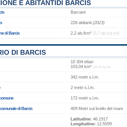
ONE E ABITANTIDI BARCIS
cis
Barciani
is
228 abitanti
(2023)
ne di Barcis
2,2 ab./km²
(5,7 ab./sq mi)
IO DI BARCIS
10 304 ettari
103,04 km²
(39,78 sq mi)
342 metri s.l.m.
e
2 metri s.l.m.
l comune
172 metri s.l.m.
a comunale di Barcis
409 Metri sul livello del mare
Latitudine:
46.1917
Longitudine:
12.5599