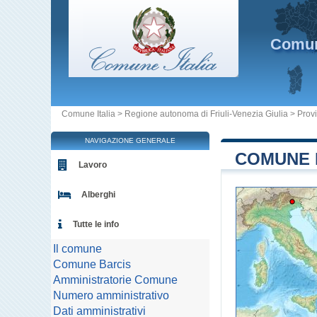
Comu
Comune Italia
>
Regione autonoma di Friuli-Venezia Giulia
>
Prov
NAVIGAZIONE GENERALE
COMUNE D
Lavoro
Alberghi
Tutte le info
Il comune
Comune Barcis
Amministratorie Comune
Numero amministrativo
Dati amministrativi