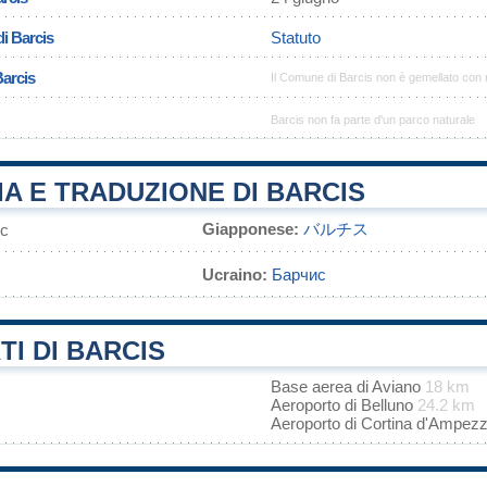
i Barcis
Statuto
Barcis
Il Comune di Barcis non è gemellato con
Barcis non fa parte d'un parco naturale
A E TRADUZIONE DI BARCIS
Giapponese:
バルチス
с
Ucraino:
Барчис
I DI BARCIS
Base aerea di Aviano
18 km
Aeroporto di Belluno
24.2 km
Aeroporto di Cortina d'Ampe