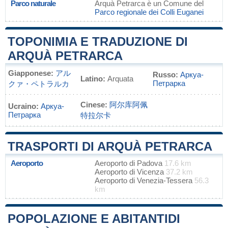
Parco naturale
Arquà Petrarca è un Comune del
Parco regionale dei Colli Euganei
TOPONIMIA E TRADUZIONE DI
ARQUÀ PETRARCA
Giapponese:
アル
Russo:
Аркуа-
Latino:
Arquata
Петрарка
クァ・ペトラルカ
Cinese:
阿尔库阿佩
Ucraino:
Аркуа-
Петрарка
特拉尔卡
TRASPORTI DI ARQUÀ PETRARCA
Aeroporto
Aeroporto di Padova
17.6 km
Aeroporto di Vicenza
37.2 km
Aeroporto di Venezia-Tessera
56.3
km
POPOLAZIONE E ABITANTIDI