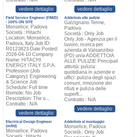
vedere dettaglio
vedere dettaglio
Field Service Engineer (F/M/D)
Addetto/a alle pulizie
- 100% ON SITE
Galzignano Terme,
Monselice, Padova
Padova
Società : Hitachi
Società : Only Job
Location: Monselice,
Only Job - Agenzia per il
Padova, Italy Job ID:
lavoro, ricerca per
R0123823 Date Posted:
azienda di Valsanzibio
2026-04-10 Company
(PD) un/a ADDETTO/A
Name: HITACHI
ALLE PULIZIE Principali
ENERGY ITALY S.P.A.
attività: pulizia
Profession (Job
quotidiana in aziende e
Category): Engineering
uffici: pulizia degli spazi
& Science Job
comuni, rimozione dei
Schedule: Full time
rifiuti e pulizia delle
Remote: No Job
superfi...
Description: The o...
Contratto : N/A
Contratto : N/A
vedere dettaglio
vedere dettaglio
Electrical Design Engineer
Addetto/a al montaggio
(m/f/d)
Monselice, Padova
Monselice, Padova
Società : Only Job
Società : Hitachi