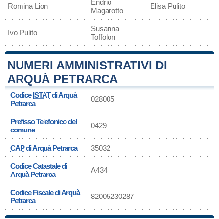
Endrio
Romina Lion
Elisa Pulito
Magarotto
Susanna
Ivo Pulito
Toffolon
NUMERI AMMINISTRATIVI DI
ARQUÀ PETRARCA
Codice
ISTAT
di Arquà
028005
Petrarca
Prefisso Telefonico del
0429
comune
CAP
di Arquà Petrarca
35032
Codice Catastale di
A434
Arquà Petrarca
Codice Fiscale di Arquà
82005230287
Petrarca