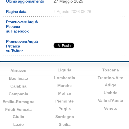
Ultimo aggiornamento
27 Maggio 2025
Pagina data
4 Agosto 2026 05:26
Promuovere Arquà
Petrarca
su Facebook
Promuovere Arquà
Petrarca
su Twitter
Liguria
Toscana
Abruzzo
Lombardia
Trentino-Alto
Basilicata
Adige
Marche
Calabria
Umbria
Molise
Campania
Valle d'Aosta
Piemonte
Emilia-Romagna
Veneto
Puglia
Friuli-Venezia
Giulia
Sardegna
Lazio
Sicilia