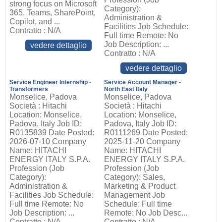
strong focus on Microsoft
Category):
365, Teams, SharePoint,
Administration &
Copilot, and ...
Facilities Job Schedule:
Contratto : N/A
Full time Remote: No
Job Description: ...
vedere dettaglio
Contratto : N/A
vedere dettaglio
Service Engineer Internship -
Service Account Manager -
Transformers
North East Italy
Monselice, Padova
Monselice, Padova
Società : Hitachi
Società : Hitachi
Location: Monselice,
Location: Monselice,
Padova, Italy Job ID:
Padova, Italy Job ID:
R0135839 Date Posted:
R0111269 Date Posted:
2026-07-10 Company
2025-11-20 Company
Name: HITACHI
Name: HITACHI
ENERGY ITALY S.P.A.
ENERGY ITALY S.P.A.
Profession (Job
Profession (Job
Category):
Category): Sales,
Administration &
Marketing & Product
Facilities Job Schedule:
Management Job
Full time Remote: No
Schedule: Full time
Job Description: ...
Remote: No Job Desc...
Contratto : N/A
Contratto : N/A