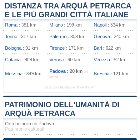
DISTANZA TRA ARQUÀ PETRARCA
E LE PIÙ GRANDI CITTÀ ITALIANE
Roma
: 381 km
Milano
: 199 km
Napoli
: 534 km
Torino
: 317 km
Palermo
: 808 km
Genova
: 240 km
Bologna
: 91 km
Firenze
: 171 km
Bari
: 622 km
Catania
: 909 km
Verona
: 60 km
Venezia
: 52 km
Padova
: 20 km
più
Messina
: 849 km
Brescia
: 121 km
vicina
Distanza calcolata in "linea d'aria" !
PATRIMONIO DELL'UMANITÀ DI
ARQUÀ PETRARCA
Orto botanico di Padova
Patrimonio culturali