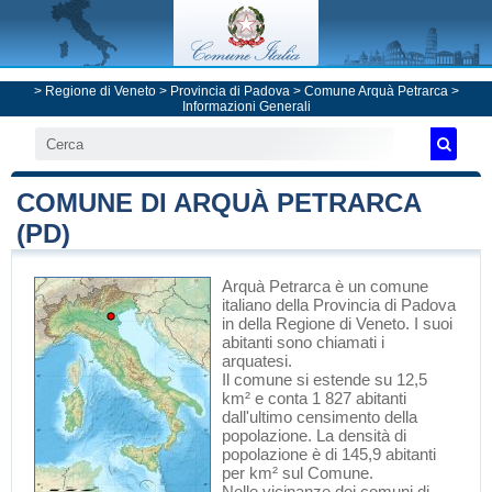
>
Regione di Veneto
>
Provincia di Padova
>
Comune Arquà Petrarca
>
Informazioni Generali
COMUNE DI ARQUÀ PETRARCA
(PD)
Arquà Petrarca
è un comune
italiano
della Provincia di Padova
in
della Regione di Veneto
. I suoi
abitanti sono chiamati i
arquatesi.
Il comune si estende su 12,5
km² e conta 1 827 abitanti
dall'ultimo censimento della
popolazione. La densità di
popolazione è di 145,9 abitanti
per km² sul Comune.
Nelle vicinanze dei comuni di