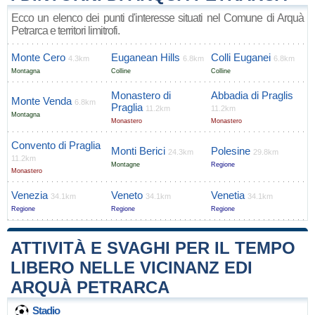
Ecco un elenco dei punti d'interesse situati nel Comune di Arquà
Petrarca e territori limitrofi.
Monte Cero
Euganean Hills
Colli Euganei
4.3km
6.8km
6.8km
Montagna
Colline
Colline
Monastero di
Abbadia di Praglis
Monte Venda
6.8km
Praglia
11.2km
11.2km
Montagna
Monastero
Monastero
Convento di Praglia
Monti Berici
Polesine
24.3km
29.8km
11.2km
Montagne
Regione
Monastero
Venezia
Veneto
Venetia
34.1km
34.1km
34.1km
Regione
Regione
Regione
ATTIVITÀ E SVAGHI PER IL TEMPO
LIBERO NELLE VICINANZ EDI
ARQUÀ PETRARCA
Stadio