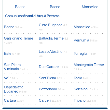
Baone
Baone
Monselice
Comuni confinanti di Arquà Petrarca
Cinto Euganeo
4.3
Baone
Monselice
3.6 km
4.3 km
km
Galzignano Terme
Battaglia Terme
5.6
Pernumia
5.8 km
4.3 km
km
Lozzo Atestino
7.2
Este
Torreglia
6.7 km
7.4 km
km
San Pietro
Montegrotto Terme
Due Carrare
8.4 km
Viminario
8.4 km
8.7 km
Vo'
Sant'Elena
Teolo
8.8 km
9.2 km
9.4 km
Ospedaletto
Pozzonovo
Solesino
10 km
10.4 km
Euganeo
9.8 km
Cartura
Carceri
Tribano
11 km
11.1 km
11.3 km