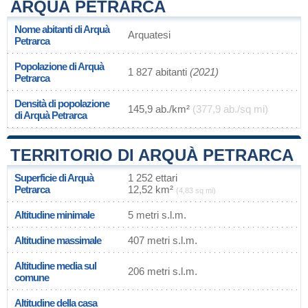
ARQUÀ PETRARCA
Nome abitanti di Arquà
Arquatesi
Petrarca
Popolazione di Arquà
1 827 abitanti
(2021)
Petrarca
Densità di popolazione
145,9 ab./km²
(377,9 ab./sq mi)
di Arquà Petrarca
TERRITORIO DI ARQUÀ PETRARCA
Superficie di Arquà
1 252 ettari
Petrarca
12,52 km²
(4,83 sq mi)
Altitudine minimale
5 metri s.l.m.
Altitudine massimale
407 metri s.l.m.
Altitudine media sul
206 metri s.l.m.
comune
Altitudine della casa