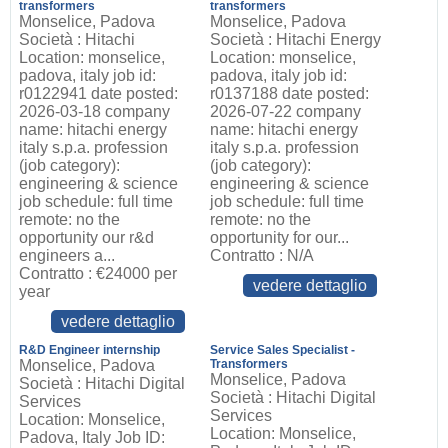
transformers
transformers
Monselice, Padova
Monselice, Padova
Società : Hitachi
Società : Hitachi Energy
Location: monselice,
Location: monselice,
padova, italy job id:
padova, italy job id:
r0122941 date posted:
r0137188 date posted:
2026-03-18 company
2026-07-22 company
name: hitachi energy
name: hitachi energy
italy s.p.a. profession
italy s.p.a. profession
(job category):
(job category):
engineering & science
engineering & science
job schedule: full time
job schedule: full time
remote: no the
remote: no the
opportunity our r&d
opportunity for our...
engineers a...
Contratto : N/A
Contratto : €24000 per
vedere dettaglio
year
vedere dettaglio
R&D Engineer internship
Service Sales Specialist -
Monselice, Padova
Transformers
Monselice, Padova
Società : Hitachi Digital
Società : Hitachi Digital
Services
Services
Location: Monselice,
Location: Monselice,
Padova, Italy Job ID: