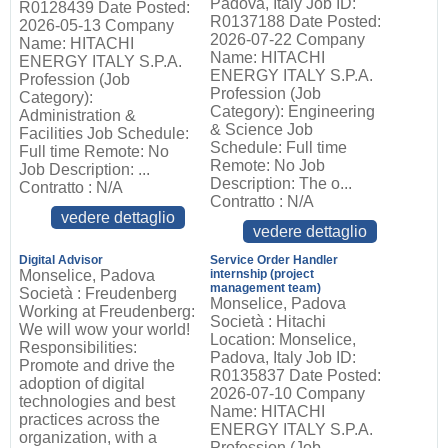
Padova, Italy Job ID:
R0128439 Date Posted:
R0137188 Date Posted:
2026-05-13 Company
2026-07-22 Company
Name: HITACHI
Name: HITACHI
ENERGY ITALY S.P.A.
ENERGY ITALY S.P.A.
Profession (Job
Profession (Job
Category):
Category): Engineering
Administration &
& Science Job
Facilities Job Schedule:
Schedule: Full time
Full time Remote: No
Remote: No Job
Job Description: ...
Description: The o...
Contratto : N/A
Contratto : N/A
vedere dettaglio
vedere dettaglio
Digital Advisor
Service Order Handler
Monselice, Padova
internship (project
management team)
Società : Freudenberg
Monselice, Padova
Working at Freudenberg:
Società : Hitachi
We will wow your world!
Location: Monselice,
Responsibilities:
Padova, Italy Job ID:
Promote and drive the
R0135837 Date Posted:
adoption of digital
2026-07-10 Company
technologies and best
Name: HITACHI
practices across the
ENERGY ITALY S.P.A.
organization, with a
Profession (Job