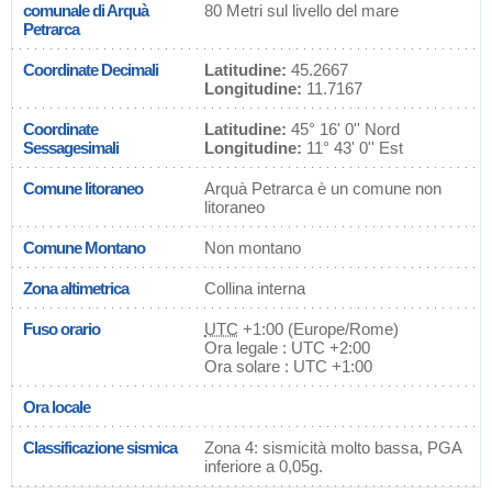
comunale di Arquà
80 Metri sul livello del mare
Petrarca
Coordinate Decimali
Latitudine:
45.2667
Longitudine:
11.7167
Coordinate
Latitudine:
45° 16' 0'' Nord
Sessagesimali
Longitudine:
11° 43' 0'' Est
Comune litoraneo
Arquà Petrarca è un comune non
litoraneo
Comune Montano
Non montano
Zona altimetrica
Collina interna
Fuso orario
UTC
+1:00 (Europe/Rome)
Ora legale : UTC +2:00
Ora solare : UTC +1:00
Ora locale
Classificazione sismica
Zona 4: sismicità molto bassa, PGA
inferiore a 0,05g.