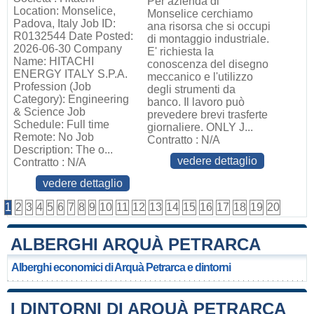
Per azienda di
Location: Monselice,
Monselice cerchiamo
Padova, Italy Job ID:
ana risorsa che si occupi
R0132544 Date Posted:
di montaggio industriale.
2026-06-30 Company
E' richiesta la
Name: HITACHI
conoscenza del disegno
ENERGY ITALY S.P.A.
meccanico e l'utilizzo
Profession (Job
degli strumenti da
Category): Engineering
banco. Il lavoro può
& Science Job
prevedere brevi trasferte
Schedule: Full time
giornaliere. ONLY J...
Remote: No Job
Contratto : N/A
Description: The o...
vedere dettaglio
Contratto : N/A
vedere dettaglio
1
2
3
4
5
6
7
8
9
10
11
12
13
14
15
16
17
18
19
20
ALBERGHI ARQUÀ PETRARCA
Alberghi economici di Arquà Petrarca e dintorni
I DINTORNI DI ARQUÀ PETRARCA