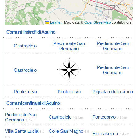
Leaflet
|
Map data ©
OpenStreetMap
contributors
Comuni limitrofi di Aquino
Piedimonte San
Piedimonte San
Castrocielo
Germano
Germano
Piedimonte San
Castrocielo
Germano
Pontecorvo
Pontecorvo
Pignataro Interamna
Comuni confinanti di Aquino
Piedimonte San
Castrocielo
Pontecorvo
4.2 km
5.1 km
Germano
3.7 km
Villa Santa Lucia
Colle San Magno
6.1
6.6
Roccasecca
7.4 km
km
km