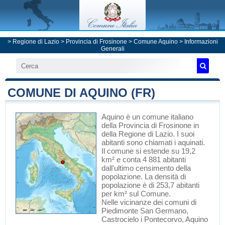
>
Regione di Lazio
>
Provincia di Frosinone
>
Comune Aquino
> Informazioni
Generali
COMUNE DI AQUINO (FR)
Aquino
è un comune italiano
della Provincia di Frosinone
in
della Regione di Lazio
. I suoi
abitanti sono chiamati i aquinati.
Il comune si estende su 19,2
km² e conta 4 881 abitanti
dall'ultimo censimento della
popolazione. La densità di
popolazione è di 253,7 abitanti
per km² sul Comune.
Nelle vicinanze dei comuni di
Piedimonte San Germano
,
Castrocielo
i
Pontecorvo
, Aquino