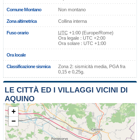
Comune Montano
Non montano
Zona altimetrica
Collina interna
Fuso orario
UTC
+1:00 (Europe/Rome)
Ora legale : UTC +2:00
Ora solare : UTC +1:00
Ora locale
Classificazione sismica
Zona 2: sismicità media, PGA fra
0,15 e 0,25g.
LE CITTÀ ED I VILLAGGI VICINI DI
AQUINO
+
−