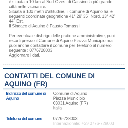
è situata a 10 km al Sud-Ovest di
Cassino
la più grande
città nelle vicinanze.
Situata a 109 metri d'altitudine, il comune di Aquino ha le
seguenti coordinate geografiche 41° 28' 35'' Nord, 13° 42'
44'' Est.
Il Sindaco di Aquino è Fausto Tomassi.
Per eventuale disbrigo delle pratiche amministrative, puoi
recarti presso il Comune di Aquino Piazza Municipio ma
puoi anche contattare il comune per Telefono al numero
seguente : 0776728003
Aggiornare i dati
.
CONTATTI DEL COMUNE DI
AQUINO (FR)
Indirizzo del comune di
Comune di Aquino
Aquino
Piazza Municipio
03031 Aquino (FR)
Italia
Telefono del comune
0776-728003
Internazionale: +39 0776-728003