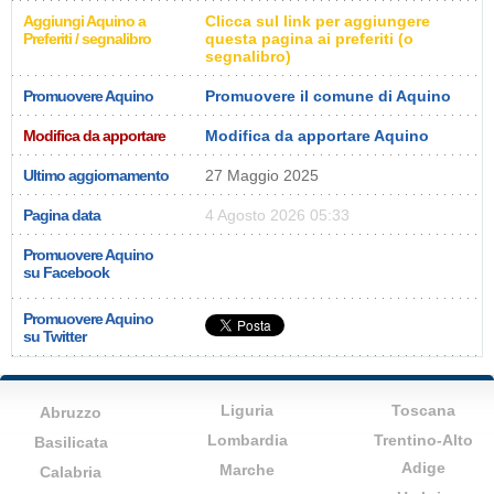
Aggiungi Aquino a
Clicca sul link per aggiungere
Preferiti / segnalibro
questa pagina ai preferiti (o
segnalibro)
Promuovere Aquino
Promuovere il comune di Aquino
Modifica da apportare
Modifica da apportare Aquino
Ultimo aggiornamento
27 Maggio 2025
Pagina data
4 Agosto 2026 05:33
Promuovere Aquino
su Facebook
Promuovere Aquino
su Twitter
Liguria
Toscana
Abruzzo
Lombardia
Trentino-Alto
Basilicata
Adige
Marche
Calabria