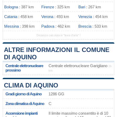
Bologna
: 387 km
Firenze
: 325 km
Bari
: 267 km
Catania
: 458 km
Verona
: 493 km
Venezia
: 454 km
Messina
: 398 km
Padova
: 462 km
Brescia
: 533 km
Distanza calcolata in "linea d'aria" !
ALTRE INFORMAZIONI IL COMUNE
DI AQUINO
Centrale elettronucleare
Centrale elettronucleare Garigliano
26
prossimo
km
CLIMA DI AQUINO
Gradi giorno di Aquino
1286 GG
Zona climatica di Aquino
C
Accensione impianti
Il limite massimo consentito è di 10