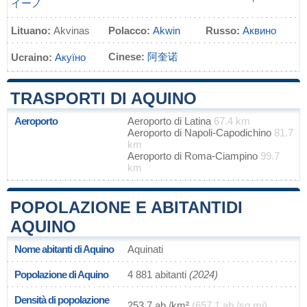
イーノ
Lituano:
Akvinas
Polacco:
Akwin
Russo:
Аквино
Cinese:
阿奎诺
Ucraino:
Акуїно
TRASPORTI DI AQUINO
Aeroporto
Aeroporto di Latina
67.4 km
Aeroporto di Napoli-Capodichino
81.7
km
Aeroporto di Roma-Ciampino
99.7
km
POPOLAZIONE E ABITANTIDI
AQUINO
Nome abitanti di Aquino
Aquinati
Popolazione di Aquino
4 881 abitanti
(2024)
Densità di popolazione
253,7 ab./km²
(657,1 ab./sq mi)