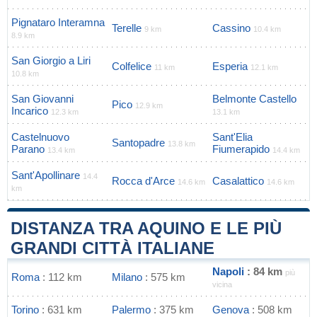
Pignataro Interamna
Terelle
Cassino
9 km
10.4 km
8.9 km
San Giorgio a Liri
Colfelice
Esperia
11 km
12.1 km
10.8 km
San Giovanni
Belmonte Castello
Pico
12.9 km
Incarico
12.3 km
13.1 km
Castelnuovo
Sant'Elia
Santopadre
13.8 km
Parano
Fiumerapido
13.4 km
14.4 km
Sant'Apollinare
14.4
Rocca d'Arce
Casalattico
14.6 km
14.6 km
km
DISTANZA TRA AQUINO E LE PIÙ
GRANDI CITTÀ ITALIANE
Napoli
: 84 km
più
Roma
: 112 km
Milano
: 575 km
vicina
Torino
: 631 km
Palermo
: 375 km
Genova
: 508 km