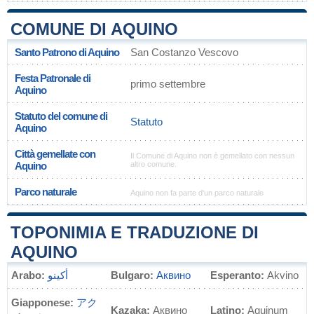
COMUNE DI AQUINO
Santo Patrono di Aquino
San Costanzo Vescovo
Festa Patronale di
primo settembre
Aquino
Statuto del comune di
Statuto
Aquino
Città gemellate con
Il Comune di Aquino non è gemellato con nessun
Aquino
altro comune.
Parco naturale
Aquino non fa parte d'un parco naturale
TOPONIMIA E TRADUZIONE DI
AQUINO
Arabo:
أكينو
Bulgaro:
Аквино
Esperanto:
Akvino
Giapponese:
アク
Kazaka:
Аквино
Latino:
Aquinum