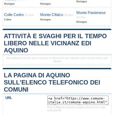
Montagna
Montagna
Montagna
Monte Pastenese
Colle Cedro
Monte Cifalco
15.1km
15.3km
15.7km
Collina
Montagna
Montagna
ATTIVITÀ E SVAGHI PER IL TEMPO
LIBERO NELLE VICINANZ EDI
AQUINO
Non abbiamo fornito alcun numero di riferimento per attività o per il tempo libero per
Aquino
LA PAGINA DI AQUINO
SULL'ELENCO TELEFONICO DEI
COMUNI
URL
Puoi collegarti a questa pagina attraverso il rigo
sottostante.