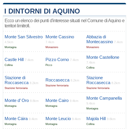
I DINTORNI DI AQUINO
Ecco un elenco dei punti d'interesse situati nel Comune di Aquino e
territori limitrofi.
Monte San Silvestro
Monte Cassino
Abbazia di
Montecassino
4.5km
7.4km
7.4km
Montagna
Monastero
Monastero
Monte Castellone
Castle Hill
Pizzo Corno
7.4km
7.4km
7.4km
Collina
Picco
Collina
Stazione di
Stazione
Roccasecca
8.2km
Roccasecca
Roccasecca
8.2km
8.2km
Stazione ferroviaria
Stazione ferroviaria
Stazione ferroviaria
Monte Campanella
Monte d’ Oro
Monte Cairo
8.8km
9.4km
9.4km
Montagna
Montagna
Montagna
Monte Cáira
Monte Leucio
Majola Hill
9.4km
9.4km
9.8km
Montagna
Montagna
Collina