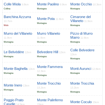
Colle Miola
Monte Paolino
Monte Occhio
9.8km
9.9km
10.3km
Collina
Montagna
Montagna
Banchina Azzurra
Cimarone del
Monte Pota
11.8km
Villaneto
10.7km
11.9km
Montagna
Molo
Montagna
Murro del Villaneto
Murro Villaneto
Pizzo di Murro
Marro
11.9km
11.9km
11.9km
Montagna
Montagna
Montagna
Colle Belvedere
Le Belvédère
Belvedere Hill
12km
12km
12km
Montagna
Montagna
Montagna
Monte Fammera
Monte Baghella
Monti Aurunci
12km
12.8km
12.3km
Montagna
Montagne
Montagna
Monte Trocchio
Monte Trocchia
Monte Inero
13km
13.2km
13.2km
Montagna
Montagna
Montagna
Poggio Prato
Monte Palinferno
Monte Coculo
15km
Caselle
14.5km
15km