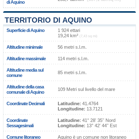
di Aquino
TERRITORIO DI AQUINO
Superficie di Aquino
1 924 ettari
19,24 km²
(7,43 sq mi)
Altitudine minimale
56 metri s.l.m.
Altitudine massimale
114 metri s.l.m.
Altitudine media sul
85 metri s.l.m.
comune
Altitudine della casa
109 Metri sul livello del mare
comunale di Aquino
Coordinate Decimali
Latitudine:
41.4764
Longitudine:
13.7121
Coordinate
Latitudine:
41° 28' 35'' Nord
Sessagesimali
Longitudine:
13° 42' 44'' Est
Comune litoraneo
Aquino è un comune non litoraneo