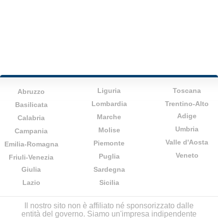
Liguria
Toscana
Abruzzo
Lombardia
Trentino-Alto
Basilicata
Adige
Marche
Calabria
Umbria
Molise
Campania
Valle d'Aosta
Piemonte
Emilia-Romagna
Veneto
Puglia
Friuli-Venezia
Giulia
Sardegna
Lazio
Sicilia
Il nostro sito non è affiliato né sponsorizzato dalle
entità del governo. Siamo un'impresa indipendente