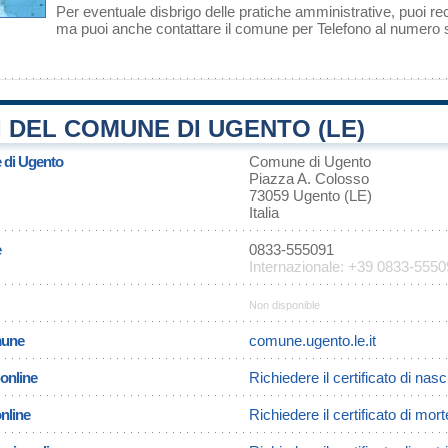
Per eventuale disbrigo delle pratiche amministrative, puoi r
ma puoi anche contattare il comune per Telefono al numero
 DEL COMUNE DI UGENTO (LE)
e di Ugento
Comune di Ugento
Piazza A. Colosso
73059 Ugento (LE)
Italia
e
0833-555091
Internazionale: +39 0833-555
Non disponible
omune
comune.ugento.le.it
 online
Richiedere il certificato di nas
online
Richiedere il certificato di mor