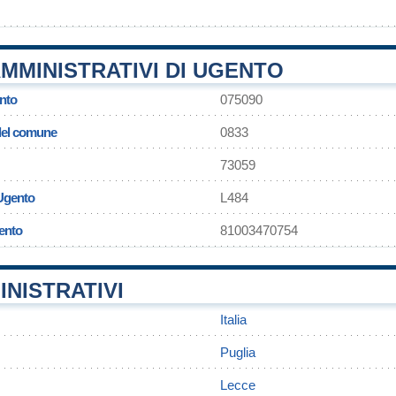
MMINISTRATIVI DI UGENTO
nto
075090
 del comune
0833
73059
 Ugento
L484
ento
81003470754
INISTRATIVI
Italia
Puglia
Lecce