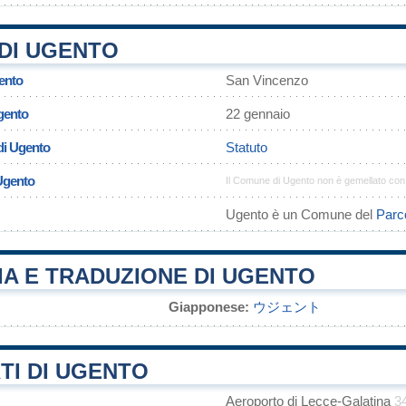
DI UGENTO
ento
San Vincenzo
gento
22 gennaio
di Ugento
Statuto
 Ugento
Il Comune di Ugento non è gemellato con
Ugento è un Comune del
Parco
A E TRADUZIONE DI UGENTO
Giapponese:
ウジェント
TI DI UGENTO
Aeroporto di Lecce-Galatina
3