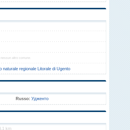
 nessun altro comune.
 naturale regionale Litorale di Ugento
Russo:
Удженто
4.1 km