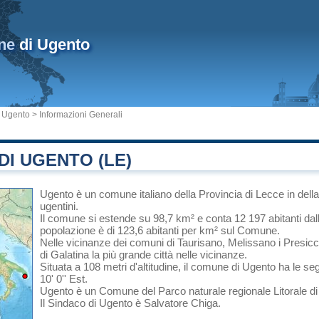
ne
di Ugento
 Ugento
> Informazioni Generali
I UGENTO (LE)
Ugento
è un comune italiano
della Provincia di Lecce
in
dell
ugentini.
Il comune si estende su 98,7 km² e conta 12 197 abitanti dal
popolazione è di 123,6 abitanti per km² sul Comune.
Nelle vicinanze dei comuni di
Taurisano
,
Melissano
i
Presic
di
Galatina
la più grande città nelle vicinanze.
Situata a 108 metri d'altitudine, il comune di Ugento ha le se
10' 0'' Est.
Ugento è un Comune del
Parco naturale regionale Litorale d
Il Sindaco di Ugento è Salvatore Chiga.