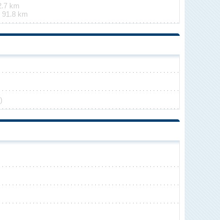
2.7 km
e
91.8 km
)