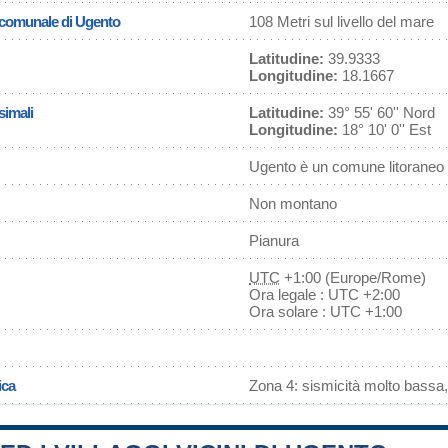
a comunale di Ugento
108 Metri sul livello del mare
Latitudine:
39.9333
Longitudine:
18.1667
simali
Latitudine:
39° 55' 60'' Nord
Longitudine:
18° 10' 0'' Est
Ugento è un comune litoraneo
Non montano
Pianura
UTC
+1:00 (Europe/Rome)
Ora legale : UTC +2:00
Ora solare : UTC +1:00
ica
Zona 4: sismicità molto bassa,