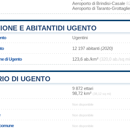
Aeroporto di Brindisi-Casale
8
Aeroporto di Taranto-Grottagli
ONE E ABITANTIDI UGENTO
ento
Ugentini
to
12 197 abitanti
(2020)
ne di Ugento
123,6 ab./km²
(320,0 ab./sq mi
IO DI UGENTO
9 872 ettari
98,72 km²
(38,12 sq mi)
Non disponibile
e
Non disponibile
l comune
Non disponibile