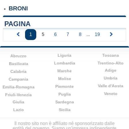
BRONI
PAGINA
1
5
6
7
8
...
19
Liguria
Toscana
Abruzzo
Lombardia
Trentino-Alto
Basilicata
Adige
Marche
Calabria
Umbria
Molise
Campania
Valle d'Aosta
Piemonte
Emilia-Romagna
Veneto
Puglia
Friuli-Venezia
Giulia
Sardegna
Lazio
Sicilia
Il nostro sito non è affiliato né sponsorizzato dalle
entità del governo. Siamo un'impresa indipendente