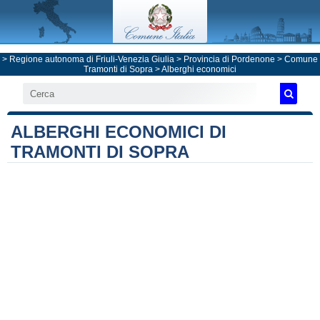
>
Regione autonoma di Friuli-Venezia Giulia
>
Provincia di Pordenone
>
Comune
Tramonti di Sopra
> Alberghi economici
ALBERGHI ECONOMICI DI
TRAMONTI DI SOPRA