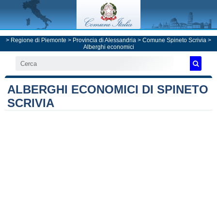
>
Regione di Piemonte
>
Provincia di Alessandria
>
Comune Spineto Scrivia
>
Alberghi economici
ALBERGHI ECONOMICI DI SPINETO
SCRIVIA