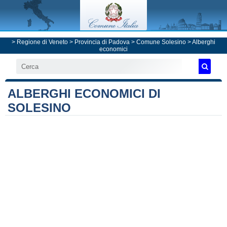
>
Regione di Veneto
>
Provincia di Padova
>
Comune Solesino
> Alberghi
economici
ALBERGHI ECONOMICI DI
SOLESINO