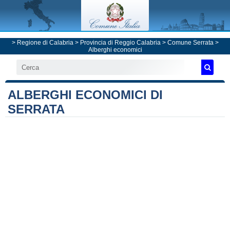
>
Regione di Calabria
>
Provincia di Reggio Calabria
>
Comune Serrata
>
Alberghi economici
ALBERGHI ECONOMICI DI
SERRATA