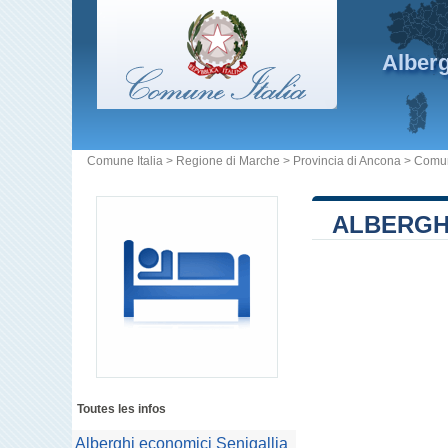
Alber
Comune Italia
>
Regione di Marche
>
Provincia di Ancona
>
Comun
ALBERGHI
Toutes les infos
Alberghi economici Senigallia