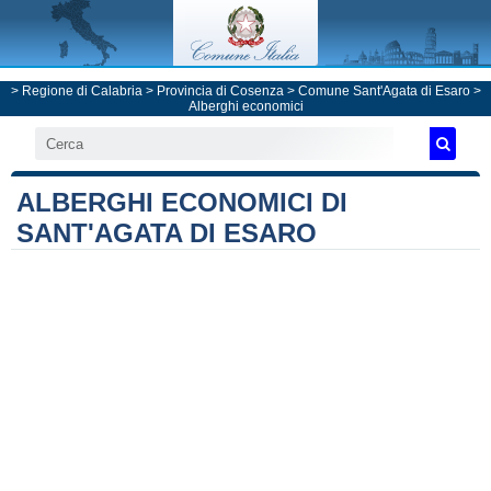
>
Regione di Calabria
>
Provincia di Cosenza
>
Comune Sant'Agata di Esaro
>
Alberghi economici
ALBERGHI ECONOMICI DI
SANT'AGATA DI ESARO