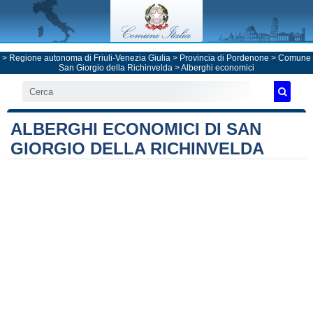
>
Regione autonoma di Friuli-Venezia Giulia
>
Provincia di Pordenone
>
Comune
San Giorgio della Richinvelda
> Alberghi economici
ALBERGHI ECONOMICI DI SAN
GIORGIO DELLA RICHINVELDA